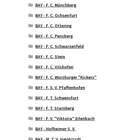
BAY - F. C. Münchberg
BAY - F. C. Ochsenfurt
BAY - F. C. Ottering
BAY - F. C. Penzberg
BAY - F. C. Schwarzenfeld
BAY - F. C. Stein
BAY - F. C. Vilshofen
BAY - F. C. Würzburger "Kickers"
BAY - F. S. V. Pfaffenhofen
BAY - F. T. Schweinfurt
BAY - F. T. Starnberg
BAY - F. V. "Viktoria" Erlenbach
BAY - Hofheimer S. V.
BAY - M. T. V. Ingolstadt