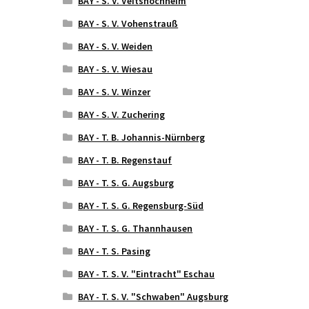
BAY - S. V. Veitshöchheim
BAY - S. V. Vohenstrauß
BAY - S. V. Weiden
BAY - S. V. Wiesau
BAY - S. V. Winzer
BAY - S. V. Zuchering
BAY - T. B. Johannis-Nürnberg
BAY - T. B. Regenstauf
BAY - T. S. G. Augsburg
BAY - T. S. G. Regensburg-Süd
BAY - T. S. G. Thannhausen
BAY - T. S. Pasing
BAY - T. S. V. "Eintracht" Eschau
BAY - T. S. V. "Schwaben" Augsburg