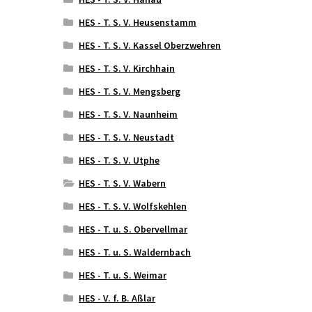
HES - T. S. V. Heusenstamm
HES - T. S. V. Kassel Oberzwehren
HES - T. S. V. Kirchhain
HES - T. S. V. Mengsberg
HES - T. S. V. Naunheim
HES - T. S. V. Neustadt
HES - T. S. V. Utphe
HES - T. S. V. Wabern
HES - T. S. V. Wolfskehlen
HES - T. u. S. Obervellmar
HES - T. u. S. Waldernbach
HES - T. u. S. Weimar
HES - V. f. B. Aßlar