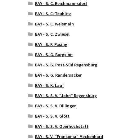
BAY - S. C. Reichmannsdorf
BAY - S. C. Teublitz
BAY - S. C. Weismain
BAY - S. C. Zwiesel
BAY - S. F. Pasing
BAY - S. G. Burgsinn
BAY - S. G. Post-Süd Regensburg
BAY - S. G. Randersacker
BAY - S. K. Lauf
BAY - S. S. V. "Jahn" Regensburg
BAY - S. S. V. Dillingen
BAY - S. S. V. Glött
BAY - S. S. V. Oberhochstatt
BAY - S. V. "Frankonia" Mechenhard