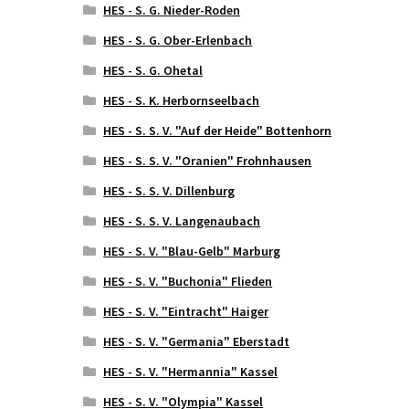
HES - S. G. Nieder-Roden
HES - S. G. Ober-Erlenbach
HES - S. G. Ohetal
HES - S. K. Herbornseelbach
HES - S. S. V. "Auf der Heide" Bottenhorn
HES - S. S. V. "Oranien" Frohnhausen
HES - S. S. V. Dillenburg
HES - S. S. V. Langenaubach
HES - S. V. "Blau-Gelb" Marburg
HES - S. V. "Buchonia" Flieden
HES - S. V. "Eintracht" Haiger
HES - S. V. "Germania" Eberstadt
HES - S. V. "Hermannia" Kassel
HES - S. V. "Olympia" Kassel