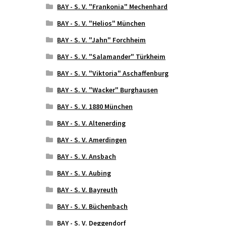
BAY - S. V. "Frankonia" Mechenhard
BAY - S. V. "Helios" München
BAY - S. V. "Jahn" Forchheim
BAY - S. V. "Salamander" Türkheim
BAY - S. V. "Viktoria" Aschaffenburg
BAY - S. V. "Wacker" Burghausen
BAY - S. V. 1880 München
BAY - S. V. Altenerding
BAY - S. V. Amerdingen
BAY - S. V. Ansbach
BAY - S. V. Aubing
BAY - S. V. Bayreuth
BAY - S. V. Büchenbach
BAY - S. V. Deggendorf