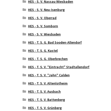
HES - S. V. Nassau Wiesbaden
HES - S. V. Neu-Isenburg
HES - S. V. Oberrad
HES - S. V. Somborn
HES - S. V. Wiesbaden
HES - T. S. G. Bad Sooden-Allendorf
HES - T. S. G. Kastel
HES - T. S. G. Oberbrechen
HES - T. S. V. "Eintracht" Stadtallendorf
HES - T. S. V. "Jahn" Calden
HES - T. S. V. Altenlotheim
HES - T. S. V. Ausbach
HES - T. S. V. Battenberg
HES - T. S. V. Grünberg