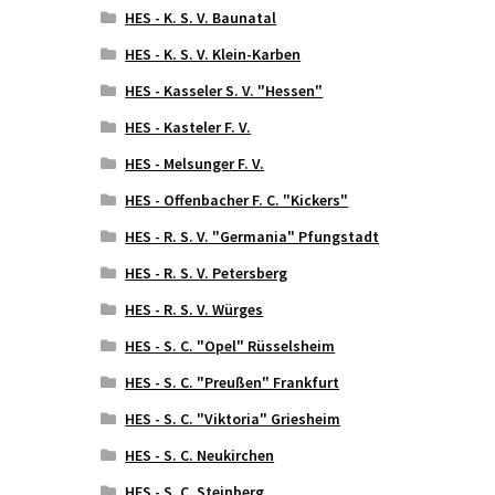
HES - K. S. V. Baunatal
HES - K. S. V. Klein-Karben
HES - Kasseler S. V. "Hessen"
HES - Kasteler F. V.
HES - Melsunger F. V.
HES - Offenbacher F. C. "Kickers"
HES - R. S. V. "Germania" Pfungstadt
HES - R. S. V. Petersberg
HES - R. S. V. Würges
HES - S. C. "Opel" Rüsselsheim
HES - S. C. "Preußen" Frankfurt
HES - S. C. "Viktoria" Griesheim
HES - S. C. Neukirchen
HES - S. C. Steinberg