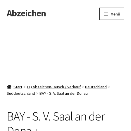
Abzeichen
Zur
Zum
Menü
Navigation
Inhalt
springen
springen
Startseite
Abzeichen
Kontakt
Start
11) Abzeichen-Tausch / Verkauf
Deutschland
Süddeutschland
BAY - S. V. Saal an der Donau
BAY - S. V. Saal an der
Donau