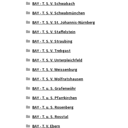
BAY - T. S. V. Schwabach
BAY - T. S. V. Schwabmünchen
BAY - T. S. V. St. Johannis-Nürnberg
BAY - T. S. V. Staffelstein
BAY - T. S. V. Straubing
BAY - T. S. V. Trebgast
BAY - T. S. V. Unterpleichfeld
BAY - T. S. V. Weissenburg
BAY - T. S. V. Wolfratshausen
BAY - T. u. S. Grafenwöhr
BAY - T. u. S. Pfarrkirchen
BAY - T. u. S. Rosenberg
BAY - T. u. S. Rosstal
BAY - T. V. Ebern