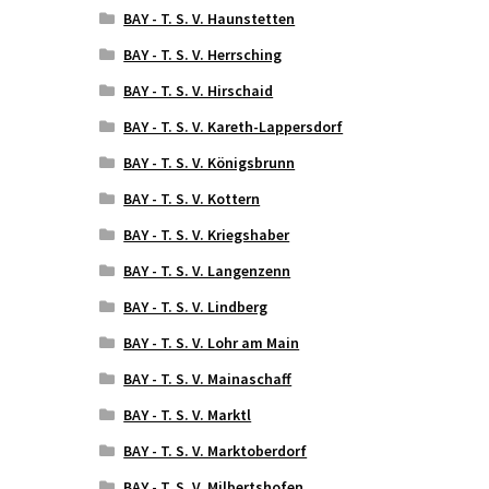
BAY - T. S. V. Haunstetten
BAY - T. S. V. Herrsching
BAY - T. S. V. Hirschaid
BAY - T. S. V. Kareth-Lappersdorf
BAY - T. S. V. Königsbrunn
BAY - T. S. V. Kottern
BAY - T. S. V. Kriegshaber
BAY - T. S. V. Langenzenn
BAY - T. S. V. Lindberg
BAY - T. S. V. Lohr am Main
BAY - T. S. V. Mainaschaff
BAY - T. S. V. Marktl
BAY - T. S. V. Marktoberdorf
BAY - T. S. V. Milbertshofen