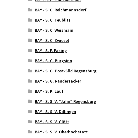
BAY - S. C. Reichmannsdorf
BAY - S. C. Teublitz
BAY - S. C. Weismain
BAY - S. C. Zwiesel
BAY - S. F. Pasing
BAY - S. G. Burgsinn
BAY - S. G. Post-Süd Regensburg
BAY - S. G. Randersacker
BAY - S. K. Lauf
BAY - S. S. V. "Jahn" Regensburg
BAY - S. S. V. Dillingen
BAY - S. S. V. Glött
BAY - S. S. V. Oberhochstatt