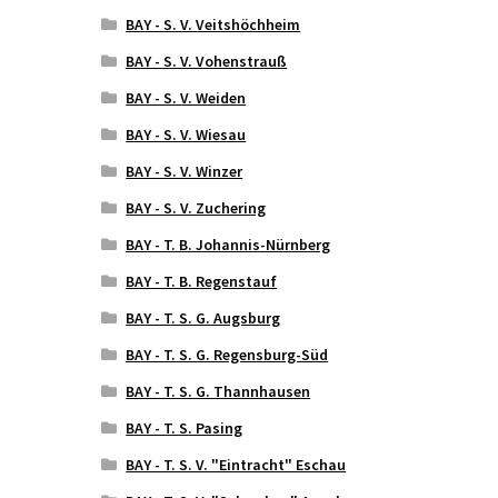
BAY - S. V. Veitshöchheim
BAY - S. V. Vohenstrauß
BAY - S. V. Weiden
BAY - S. V. Wiesau
BAY - S. V. Winzer
BAY - S. V. Zuchering
BAY - T. B. Johannis-Nürnberg
BAY - T. B. Regenstauf
BAY - T. S. G. Augsburg
BAY - T. S. G. Regensburg-Süd
BAY - T. S. G. Thannhausen
BAY - T. S. Pasing
BAY - T. S. V. "Eintracht" Eschau