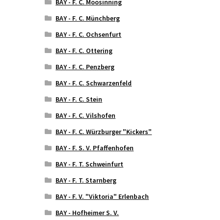
BAY - F. C. Moosinning
BAY - F. C. Münchberg
BAY - F. C. Ochsenfurt
BAY - F. C. Ottering
BAY - F. C. Penzberg
BAY - F. C. Schwarzenfeld
BAY - F. C. Stein
BAY - F. C. Vilshofen
BAY - F. C. Würzburger "Kickers"
BAY - F. S. V. Pfaffenhofen
BAY - F. T. Schweinfurt
BAY - F. T. Starnberg
BAY - F. V. "Viktoria" Erlenbach
BAY - Hofheimer S. V.