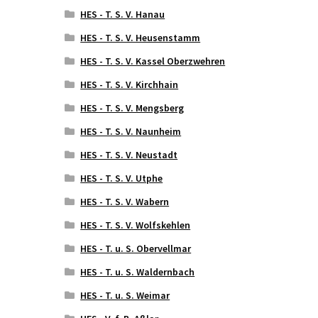
HES - T. S. V. Hanau
HES - T. S. V. Heusenstamm
HES - T. S. V. Kassel Oberzwehren
HES - T. S. V. Kirchhain
HES - T. S. V. Mengsberg
HES - T. S. V. Naunheim
HES - T. S. V. Neustadt
HES - T. S. V. Utphe
HES - T. S. V. Wabern
HES - T. S. V. Wolfskehlen
HES - T. u. S. Obervellmar
HES - T. u. S. Waldernbach
HES - T. u. S. Weimar