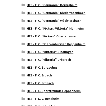
HES - F. C. "Germania" Dörnigheim
HES - F. C. "Germania" Niederrodenbach
HES - F. C. "Germania" Wächtersbach
HES - F. C. "Kickers-Viktoria" Mühlheim
HES - F. C. "Kickers" Obertshausen
HES - F. C. "Starkenburgia" Heppenheim
HES - F. C. "Viktoria" Sindlingen
HES - F. C. "Viktoria" Urberach
HES - F. C. Burgsolms
HES - F. C. Erbach
HES - F. C. Erdbach
HES - F. C. Sportfreunde Heppenheim
HES - F. S. C. Bensheim