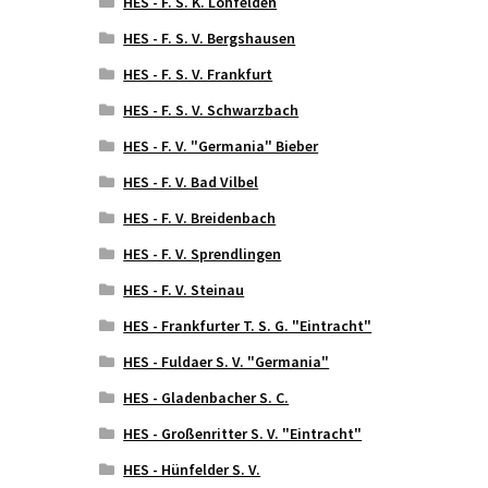
HES - F. S. K. Lohfelden
HES - F. S. V. Bergshausen
HES - F. S. V. Frankfurt
HES - F. S. V. Schwarzbach
HES - F. V. "Germania" Bieber
HES - F. V. Bad Vilbel
HES - F. V. Breidenbach
HES - F. V. Sprendlingen
HES - F. V. Steinau
HES - Frankfurter T. S. G. "Eintracht"
HES - Fuldaer S. V. "Germania"
HES - Gladenbacher S. C.
HES - Großenritter S. V. "Eintracht"
HES - Hünfelder S. V.