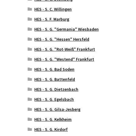
HES - S. C. Willingen
HES - S. F. Marburg
HES - S. G. "Germania" Wiesbaden
HES - S. G. "Hessen" Hersfeld
HES - S. G. "Rot-Weiß" Frankfurt
HES - S. G. "Westend" Frankfurt
HES - S. G. Bad Soden
HES - S. G. Battenfeld
HES - S. G. Dietzenbach
HES - S. G. Egelsbach
HES - S. G. Gilsa-Jesberg
HES - S. G. Kelkheim
HES - S. G. Kirdorf