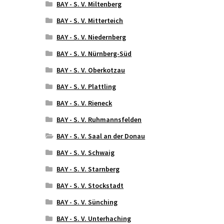
BAY - S. V. Miltenberg
BAY - S. V. Mitterteich
BAY - S. V. Niedernberg
BAY - S. V. Nürnberg-Süd
BAY - S. V. Oberkotzau
BAY - S. V. Plattling
BAY - S. V. Rieneck
BAY - S. V. Ruhmannsfelden
BAY - S. V. Saal an der Donau
BAY - S. V. Schwaig
BAY - S. V. Starnberg
BAY - S. V. Stockstadt
BAY - S. V. Sünching
BAY - S. V. Unterhaching