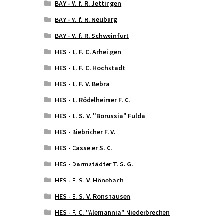
BAY - V. f. R. Jettingen
BAY - V. f. R. Neuburg
BAY - V. f. R. Schweinfurt
HES - 1. F. C. Arheilgen
HES - 1. F. C. Hochstadt
HES - 1. F. V. Bebra
HES - 1. Rödelheimer F. C.
HES - 1. S. V. "Borussia" Fulda
HES - Biebricher F. V.
HES - Casseler S. C.
HES - Darmstädter T. S. G.
HES - E. S. V. Hönebach
HES - E. S. V. Ronshausen
HES - F. C. "Alemannia" Niederbrechen