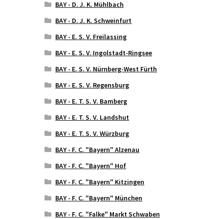
BAY - D. J. K. Mühlbach
BAY - D. J. K. Schweinfurt
BAY - E. S. V. Freilassing
BAY - E. S. V. Ingolstadt-Ringsee
BAY - E. S. V. Nürnberg-West Fürth
BAY - E. S. V. Regensburg
BAY - E. T. S. V. Bamberg
BAY - E. T. S. V. Landshut
BAY - E. T. S. V. Würzburg
BAY - F. C. "Bayern" Alzenau
BAY - F. C. "Bayern" Hof
BAY - F. C. "Bayern" Kitzingen
BAY - F. C. "Bayern" München
BAY - F. C. "Falke" Markt Schwaben