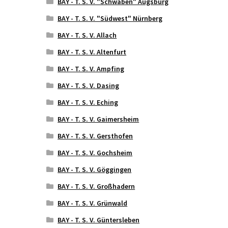
BAY - T. S. V. "Schwaben" Augsburg
BAY - T. S. V. "Südwest" Nürnberg
BAY - T. S. V. Allach
BAY - T. S. V. Altenfurt
BAY - T. S. V. Ampfing
BAY - T. S. V. Dasing
BAY - T. S. V. Eching
BAY - T. S. V. Gaimersheim
BAY - T. S. V. Gersthofen
BAY - T. S. V. Gochsheim
BAY - T. S. V. Göggingen
BAY - T. S. V. Großhadern
BAY - T. S. V. Grünwald
BAY - T. S. V. Güntersleben