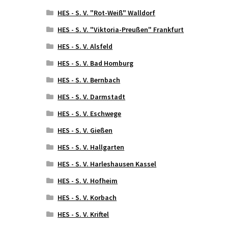
HES - S. V. "Rot-Weiß" Walldorf
HES - S. V. "Viktoria-Preußen" Frankfurt
HES - S. V. Alsfeld
HES - S. V. Bad Homburg
HES - S. V. Bernbach
HES - S. V. Darmstadt
HES - S. V. Eschwege
HES - S. V. Gießen
HES - S. V. Hallgarten
HES - S. V. Harleshausen Kassel
HES - S. V. Hofheim
HES - S. V. Korbach
HES - S. V. Kriftel