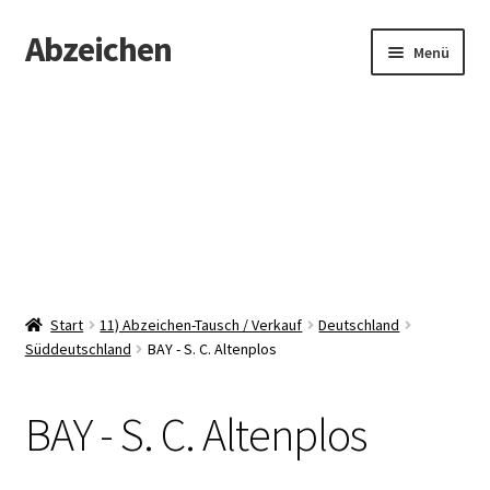
Abzeichen
Zur
Zum
Menü
Navigation
Inhalt
springen
springen
Startseite
Abzeichen
Kontakt
Start
11) Abzeichen-Tausch / Verkauf
Deutschland
Süddeutschland
BAY - S. C. Altenplos
BAY - S. C. Altenplos