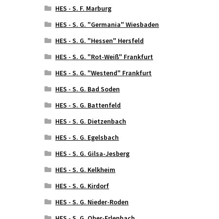
HES - S. F. Marburg
HES - S. G. "Germania" Wiesbaden
HES - S. G. "Hessen" Hersfeld
HES - S. G. "Rot-Weiß" Frankfurt
HES - S. G. "Westend" Frankfurt
HES - S. G. Bad Soden
HES - S. G. Battenfeld
HES - S. G. Dietzenbach
HES - S. G. Egelsbach
HES - S. G. Gilsa-Jesberg
HES - S. G. Kelkheim
HES - S. G. Kirdorf
HES - S. G. Nieder-Roden
HES - S. G. Ober-Erlenbach