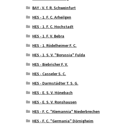
BAY - V. f. R. Schweinfurt
HES - 1. F. C. Arheilgen
HES - 1. F. C. Hochstadt
HES - 1. F. V. Bebra
HES - 1. Rödelheimer F. C.
HES - 1. S. V. "Borussia" Fulda
HES - Biebricher F. V.
HES - Casseler S. C.
HES - Darmstädter T. S. G.
HES - E. S. V. Hönebach
HES - E. S. V. Ronshausen
HES - F. C. "Alemannia" Niederbrechen
HES - F. C. "Germania" Dörnigheim