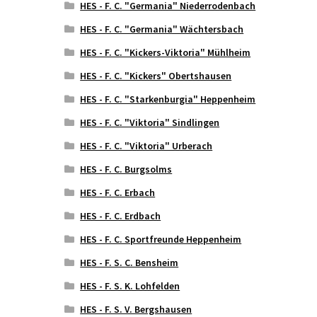
HES - F. C. "Germania" Niederrodenbach
HES - F. C. "Germania" Wächtersbach
HES - F. C. "Kickers-Viktoria" Mühlheim
HES - F. C. "Kickers" Obertshausen
HES - F. C. "Starkenburgia" Heppenheim
HES - F. C. "Viktoria" Sindlingen
HES - F. C. "Viktoria" Urberach
HES - F. C. Burgsolms
HES - F. C. Erbach
HES - F. C. Erdbach
HES - F. C. Sportfreunde Heppenheim
HES - F. S. C. Bensheim
HES - F. S. K. Lohfelden
HES - F. S. V. Bergshausen