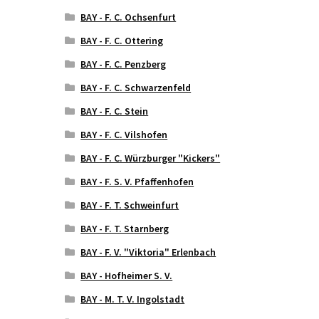
BAY - F. C. Ochsenfurt
BAY - F. C. Ottering
BAY - F. C. Penzberg
BAY - F. C. Schwarzenfeld
BAY - F. C. Stein
BAY - F. C. Vilshofen
BAY - F. C. Würzburger "Kickers"
BAY - F. S. V. Pfaffenhofen
BAY - F. T. Schweinfurt
BAY - F. T. Starnberg
BAY - F. V. "Viktoria" Erlenbach
BAY - Hofheimer S. V.
BAY - M. T. V. Ingolstadt