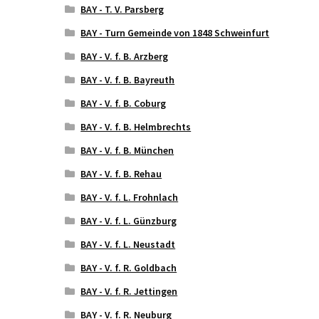
BAY - T. V. Parsberg
BAY - Turn Gemeinde von 1848 Schweinfurt
BAY - V. f. B. Arzberg
BAY - V. f. B. Bayreuth
BAY - V. f. B. Coburg
BAY - V. f. B. Helmbrechts
BAY - V. f. B. München
BAY - V. f. B. Rehau
BAY - V. f. L. Frohnlach
BAY - V. f. L. Günzburg
BAY - V. f. L. Neustadt
BAY - V. f. R. Goldbach
BAY - V. f. R. Jettingen
BAY - V. f. R. Neuburg