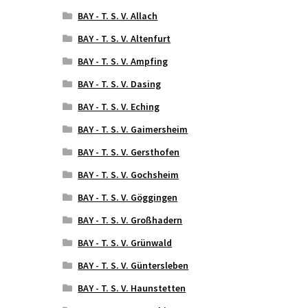
BAY - T. S. V. Allach
BAY - T. S. V. Altenfurt
BAY - T. S. V. Ampfing
BAY - T. S. V. Dasing
BAY - T. S. V. Eching
BAY - T. S. V. Gaimersheim
BAY - T. S. V. Gersthofen
BAY - T. S. V. Gochsheim
BAY - T. S. V. Göggingen
BAY - T. S. V. Großhadern
BAY - T. S. V. Grünwald
BAY - T. S. V. Güntersleben
BAY - T. S. V. Haunstetten