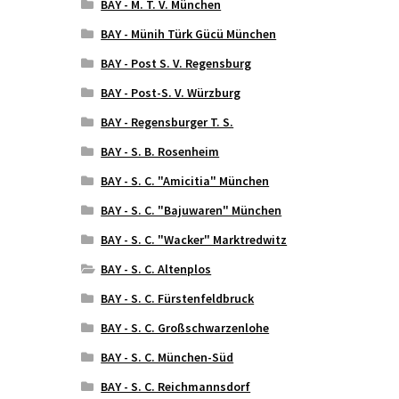
BAY - M. T. V. München
BAY - Münih Türk Gücü München
BAY - Post S. V. Regensburg
BAY - Post-S. V. Würzburg
BAY - Regensburger T. S.
BAY - S. B. Rosenheim
BAY - S. C. "Amicitia" München
BAY - S. C. "Bajuwaren" München
BAY - S. C. "Wacker" Marktredwitz
BAY - S. C. Altenplos
BAY - S. C. Fürstenfeldbruck
BAY - S. C. Großschwarzenlohe
BAY - S. C. München-Süd
BAY - S. C. Reichmannsdorf