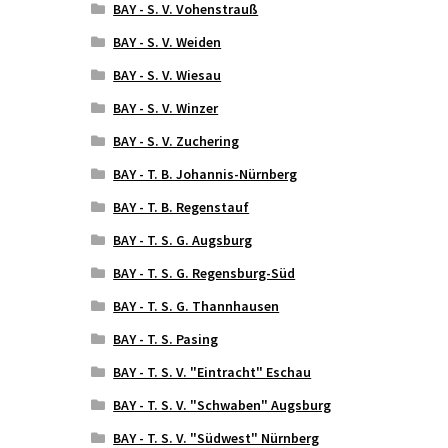
BAY - S. V. Vohenstrauß
BAY - S. V. Weiden
BAY - S. V. Wiesau
BAY - S. V. Winzer
BAY - S. V. Zuchering
BAY - T. B. Johannis-Nürnberg
BAY - T. B. Regenstauf
BAY - T. S. G. Augsburg
BAY - T. S. G. Regensburg-Süd
BAY - T. S. G. Thannhausen
BAY - T. S. Pasing
BAY - T. S. V. "Eintracht" Eschau
BAY - T. S. V. "Schwaben" Augsburg
BAY - T. S. V. "Südwest" Nürnberg