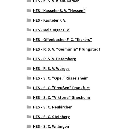
HES - K. S. V. Klein-Karben
HES - Kasseler S. V. "Hessen"
HES - Kasteler F. V.
HES - Melsunger F. V.
HES - Offenbacher F. C. "Kickers"
HES - R. S. V. "Germania" Pfungstadt
HES - R. S. V. Petersberg
HES - R. S. V. Würges
HES - S. C. "Opel" Rüsselsheim
HES - S. C. "Preußen" Frankfurt
HES - S. C. "Viktoria" Griesheim
HES - S. C. Neukirchen
HES - S. C. Steinberg
HES - S. C. Willingen