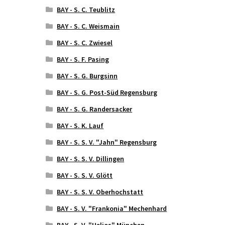
BAY - S. C. Teublitz
BAY - S. C. Weismain
BAY - S. C. Zwiesel
BAY - S. F. Pasing
BAY - S. G. Burgsinn
BAY - S. G. Post-Süd Regensburg
BAY - S. G. Randersacker
BAY - S. K. Lauf
BAY - S. S. V. "Jahn" Regensburg
BAY - S. S. V. Dillingen
BAY - S. S. V. Glött
BAY - S. S. V. Oberhochstatt
BAY - S. V. "Frankonia" Mechenhard
BAY - S. V. "Helios" München