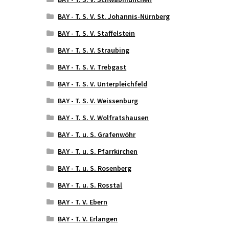
BAY - T. S. V. St. Johannis-Nürnberg
BAY - T. S. V. Staffelstein
BAY - T. S. V. Straubing
BAY - T. S. V. Trebgast
BAY - T. S. V. Unterpleichfeld
BAY - T. S. V. Weissenburg
BAY - T. S. V. Wolfratshausen
BAY - T. u. S. Grafenwöhr
BAY - T. u. S. Pfarrkirchen
BAY - T. u. S. Rosenberg
BAY - T. u. S. Rosstal
BAY - T. V. Ebern
BAY - T. V. Erlangen