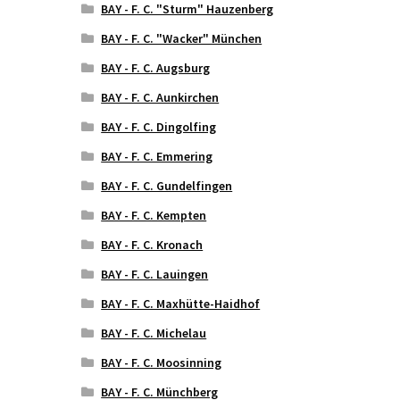
BAY - F. C. "Sturm" Hauzenberg
BAY - F. C. "Wacker" München
BAY - F. C. Augsburg
BAY - F. C. Aunkirchen
BAY - F. C. Dingolfing
BAY - F. C. Emmering
BAY - F. C. Gundelfingen
BAY - F. C. Kempten
BAY - F. C. Kronach
BAY - F. C. Lauingen
BAY - F. C. Maxhütte-Haidhof
BAY - F. C. Michelau
BAY - F. C. Moosinning
BAY - F. C. Münchberg