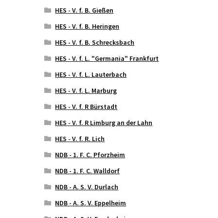
HES - V. f. B. Gießen
HES - V. f. B. Heringen
HES - V. f. B. Schrecksbach
HES - V. f. L. "Germania" Frankfurt
HES - V. f. L. Lauterbach
HES - V. f. L. Marburg
HES - V. f. R Bürstadt
HES - V. f. R Limburg an der Lahn
HES - V. f. R. Lich
NDB - 1. F. C. Pforzheim
NDB - 1. F. C. Walldorf
NDB - A. S. V. Durlach
NDB - A. S. V. Eppelheim