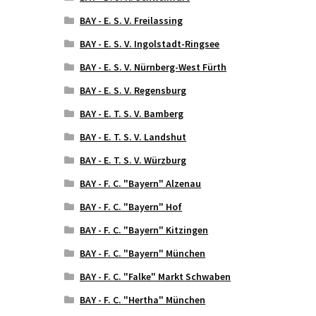
BAY - E. S. V. Freilassing
BAY - E. S. V. Ingolstadt-Ringsee
BAY - E. S. V. Nürnberg-West Fürth
BAY - E. S. V. Regensburg
BAY - E. T. S. V. Bamberg
BAY - E. T. S. V. Landshut
BAY - E. T. S. V. Würzburg
BAY - F. C. "Bayern" Alzenau
BAY - F. C. "Bayern" Hof
BAY - F. C. "Bayern" Kitzingen
BAY - F. C. "Bayern" München
BAY - F. C. "Falke" Markt Schwaben
BAY - F. C. "Hertha" München