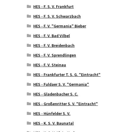
HES - F. S. V. Frankfurt
HES - F. S. V. Schwarzbach
HES - F. V. "Germania" Bieber
HES - F. V. Bad Vilbel
HES - F. V. Breidenbach
HES - F. V. Sprendlingen
HES - F. V. Steinau
HES - Frankfurter T. S. G. "Eintracht"
HES - Fuldaer S. V. "Germania"
HES - Gladenbacher S. C.
HES - Großenritter S. V. "Eintracht"
HES - Hünfelder S. V.
HES - K. S. V. Baunatal