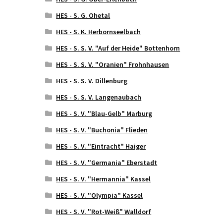
HES - S. G. Ohetal
HES - S. K. Herbornseelbach
HES - S. S. V. "Auf der Heide" Bottenhorn
HES - S. S. V. "Oranien" Frohnhausen
HES - S. S. V. Dillenburg
HES - S. S. V. Langenaubach
HES - S. V. "Blau-Gelb" Marburg
HES - S. V. "Buchonia" Flieden
HES - S. V. "Eintracht" Haiger
HES - S. V. "Germania" Eberstadt
HES - S. V. "Hermannia" Kassel
HES - S. V. "Olympia" Kassel
HES - S. V. "Rot-Weiß" Walldorf