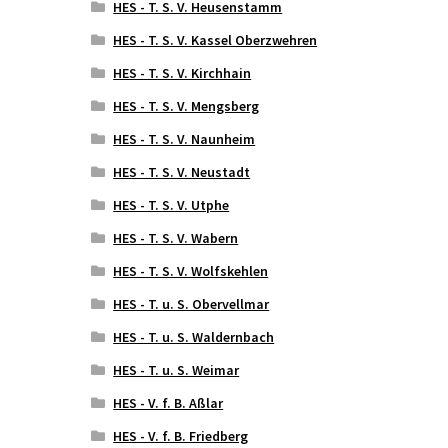
HES - T. S. V. Heusenstamm
HES - T. S. V. Kassel Oberzwehren
HES - T. S. V. Kirchhain
HES - T. S. V. Mengsberg
HES - T. S. V. Naunheim
HES - T. S. V. Neustadt
HES - T. S. V. Utphe
HES - T. S. V. Wabern
HES - T. S. V. Wolfskehlen
HES - T. u. S. Obervellmar
HES - T. u. S. Waldernbach
HES - T. u. S. Weimar
HES - V. f. B. Aßlar
HES - V. f. B. Friedberg