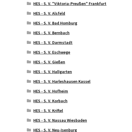
HES - S. V. "Viktoria-Preußen" Frankfurt
HES - S. V. Alsfeld
HES - S. V. Bad Homburg
HES - S. V. Bernbach
HES - S. V. Darmstadt
HES - S. V. Eschwege
HES - S. V. Gießen
HES - S. V. Hallgarten
HES - S. V. Harleshausen Kassel
HES - S. V. Hofheim
HES - S. V. Korbach
HES - S. V. Kriftel
HES - S. V. Nassau Wiesbaden
HES - S. V. Neu-Isenburg