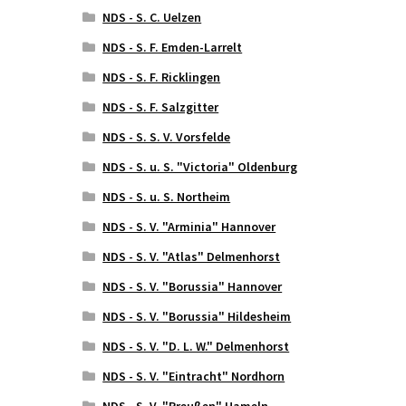
NDS - S. C. Uelzen
NDS - S. F. Emden-Larrelt
NDS - S. F. Ricklingen
NDS - S. F. Salzgitter
NDS - S. S. V. Vorsfelde
NDS - S. u. S. "Victoria" Oldenburg
NDS - S. u. S. Northeim
NDS - S. V. "Arminia" Hannover
NDS - S. V. "Atlas" Delmenhorst
NDS - S. V. "Borussia" Hannover
NDS - S. V. "Borussia" Hildesheim
NDS - S. V. "D. L. W." Delmenhorst
NDS - S. V. "Eintracht" Nordhorn
NDS - S. V. "Preußen" Hameln