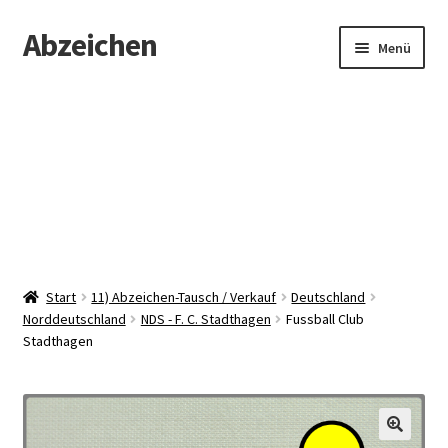
Abzeichen
Zur
Zum
Menü
Navigation
Inhalt
springen
springen
Startseite
Abzeichen
Kontakt
Start
11) Abzeichen-Tausch / Verkauf
Deutschland
Norddeutschland
NDS - F. C. Stadthagen
Fussball Club
Stadthagen