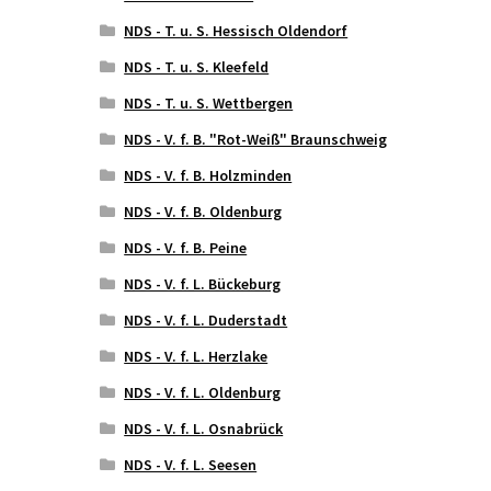
NDS - T. u. S. Hessisch Oldendorf
NDS - T. u. S. Kleefeld
NDS - T. u. S. Wettbergen
NDS - V. f. B. "Rot-Weiß" Braunschweig
NDS - V. f. B. Holzminden
NDS - V. f. B. Oldenburg
NDS - V. f. B. Peine
NDS - V. f. L. Bückeburg
NDS - V. f. L. Duderstadt
NDS - V. f. L. Herzlake
NDS - V. f. L. Oldenburg
NDS - V. f. L. Osnabrück
NDS - V. f. L. Seesen