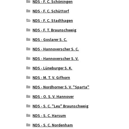
NDS - F. C. Schöningen
NDS - F. C. Schüttorf
NDS - F. C. Stadthagen
NDS - F. T. Braunschweig
NDS - Goslarer S. C.
NDS - Hannoverscher S. C.
NDS - Hannoverscher S. V.
NDS - Lüneburger S. K.
NDS - M. T. V. Gifhorn
NDS - Nordhorner S. V. "Sparta"
NDS - O. S. V. Hannover
NDS - S. C. "Leu" Braunschweig
NDS - S. C. Harsum
NDS - S. C. Nordenham