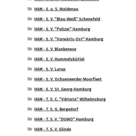
HAM - S. u. S. Waldenau
HAM - S. V. "Blau-Weiß" Schenefeld
HAM - S. V. "Polizei" Hamburg
HAM - S. V. "Vorwärts-Ost" Hamburg
HAM - S. V. Blankenese
HAM - S. V. Hummelsbüttel
HAM - S. V. Lurup
HAM - S. V. Ochsenwerder-Moorfleet
HAM - S. V. St. Georg-Hamburg
HAM - T. S. C. "Viktoria" Wilhelmsburg
HAM - T. S. G. Bergedorf
HAM - T. S. V. "DUWO" Hamburg
HAM - T. S. V. Glinde