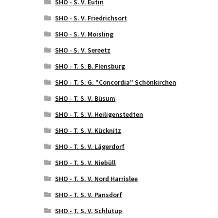
SHO - S. V. Eutin
SHO - S. V. Friedrichsort
SHO - S. V. Moisling
SHO - S. V. Sereetz
SHO - T. S. B. Flensburg
SHO - T. S. G. "Concordia" Schönkirchen
SHO - T. S. V. Büsum
SHO - T. S. V. Heiligenstedten
SHO - T. S. V. Kücknitz
SHO - T. S. V. Lägerdorf
SHO - T. S. V. Niebüll
SHO - T. S. V. Nord Harrislee
SHO - T. S. V. Pansdorf
SHO - T. S. V. Schlutup