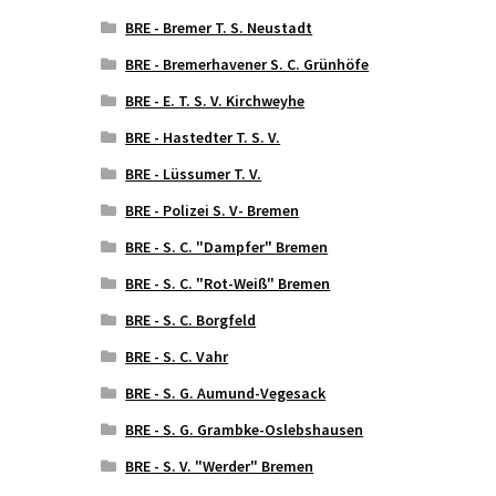
BRE - Bremer T. S. Neustadt
BRE - Bremerhavener S. C. Grünhöfe
BRE - E. T. S. V. Kirchweyhe
BRE - Hastedter T. S. V.
BRE - Lüssumer T. V.
BRE - Polizei S. V- Bremen
BRE - S. C. "Dampfer" Bremen
BRE - S. C. "Rot-Weiß" Bremen
BRE - S. C. Borgfeld
BRE - S. C. Vahr
BRE - S. G. Aumund-Vegesack
BRE - S. G. Grambke-Oslebshausen
BRE - S. V. "Werder" Bremen