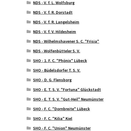
NDS - V. f. L. Wolfsburg
NDS - V. f. R. Dorstadt
NDS - V. f. R. Langelsheim
NDS - V. f. V. Hildesheim
NDS - Wilhelmshavener S. C. "Frisia"
NDS - Wolfenbütteler S. V.
SHO - 1. F. C. "Phönix" Lübeck
SHO - Büdelsdorfer T. S. V.
SHO - D. G. Flensborg
SHO - E. T. S. V. "Fortuna" Glückstadt
SHO - E. T. S. V. "Gut-Heil" Neumünster
SHO - F. C. "Dornbreite" Lübeck
SHO - F. C. "Kilia" Kiel
SHO - F. C. "Union" Neumünster