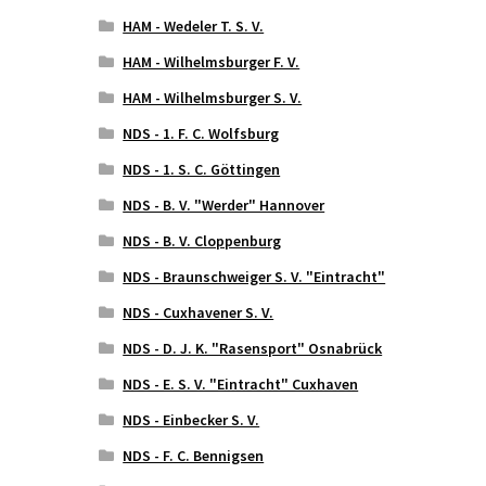
HAM - Wedeler T. S. V.
HAM - Wilhelmsburger F. V.
HAM - Wilhelmsburger S. V.
NDS - 1. F. C. Wolfsburg
NDS - 1. S. C. Göttingen
NDS - B. V. "Werder" Hannover
NDS - B. V. Cloppenburg
NDS - Braunschweiger S. V. "Eintracht"
NDS - Cuxhavener S. V.
NDS - D. J. K. "Rasensport" Osnabrück
NDS - E. S. V. "Eintracht" Cuxhaven
NDS - Einbecker S. V.
NDS - F. C. Bennigsen