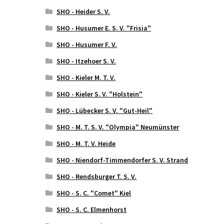
SHO - Heider S. V.
SHO - Husumer E. S. V. "Frisia"
SHO - Husumer F. V.
SHO - Itzehoer S. V.
SHO - Kieler M. T. V.
SHO - Kieler S. V. "Holstein"
SHO - Lübecker S. V. "Gut-Heil"
SHO - M. T. S. V. "Olympia" Neumünster
SHO - M. T. V. Heide
SHO - Niendorf-Timmendorfer S. V. Strand
SHO - Rendsburger T. S. V.
SHO - S. C. "Comet" Kiel
SHO - S. C. Elmenhorst