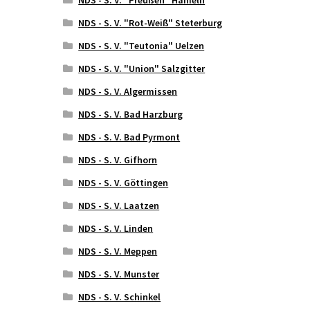
NDS - S. V. "Rot-Weiß" Steterburg
NDS - S. V. "Teutonia" Uelzen
NDS - S. V. "Union" Salzgitter
NDS - S. V. Algermissen
NDS - S. V. Bad Harzburg
NDS - S. V. Bad Pyrmont
NDS - S. V. Gifhorn
NDS - S. V. Göttingen
NDS - S. V. Laatzen
NDS - S. V. Linden
NDS - S. V. Meppen
NDS - S. V. Munster
NDS - S. V. Schinkel