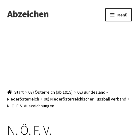
Abzeichen
Zur
Zum
Menü
Navigation
Inhalt
springen
springen
Startseite
Abzeichen
Kontakt
Start
03) Österreich (ab 1919)
02) Bundesland -
Niederösterreich
00) Niederösterreichischer Fussball Verband
N. Ö. F. V. Auszeichnungen
N. Ö. F. V.