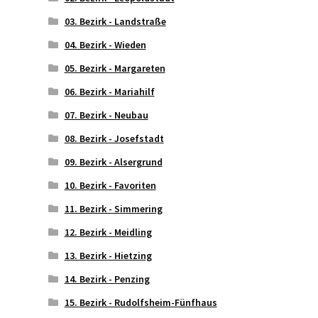
03. Bezirk - Landstraße
04. Bezirk - Wieden
05. Bezirk - Margareten
06. Bezirk - Mariahilf
07. Bezirk - Neubau
08. Bezirk - Josefstadt
09. Bezirk - Alsergrund
10. Bezirk - Favoriten
11. Bezirk - Simmering
12. Bezirk - Meidling
13. Bezirk - Hietzing
14. Bezirk - Penzing
15. Bezirk - Rudolfsheim-Fünfhaus