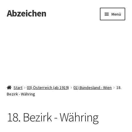
Abzeichen
Zur
Zum
Menü
Navigation
Inhalt
springen
springen
Startseite
Abzeichen
Kontakt
Start
03) Österreich (ab 1919)
01) Bundesland - Wien
18.
Bezirk - Währing
18. Bezirk - Währing