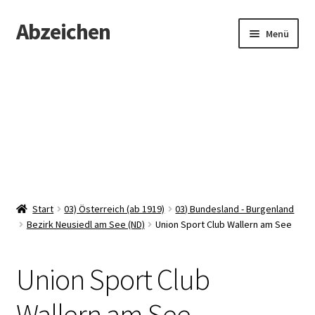
Abzeichen
Zur
Zum
Menü
Navigation
Inhalt
springen
springen
Startseite
Abzeichen
Kontakt
Start
03) Österreich (ab 1919)
03) Bundesland - Burgenland
Bezirk Neusiedl am See (ND)
Union Sport Club Wallern am See
Union Sport Club
Wallern am See