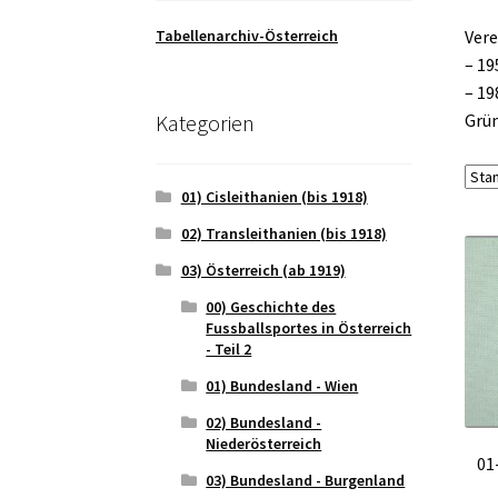
Tabellenarchiv-Österreich
Vere
– 19
– 19
Kategorien
Grün
01) Cisleithanien (bis 1918)
02) Transleithanien (bis 1918)
03) Österreich (ab 1919)
00) Geschichte des
Fussballsportes in Österreich
- Teil 2
01) Bundesland - Wien
02) Bundesland -
Niederösterreich
01
03) Bundesland - Burgenland