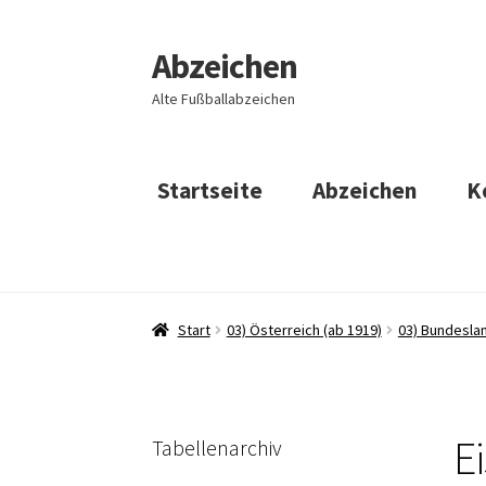
Abzeichen
Zur
Zum
Navigation
Inhalt
Alte Fußballabzeichen
springen
springen
Startseite
Abzeichen
K
Start
03) Österreich (ab 1919)
03) Bundesla
E
Tabellenarchiv