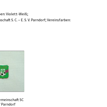
en: Violett-Weiß;
aft S. C. – E. S. V. Parndorf; Vereinsfarben:
emeinschaft SC
V Parndorf