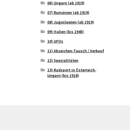
06) Ungarn (ab 1919)
07) Rumänien (ab 1919)
08) Jugoslawien (ab 1919)
09) Italien (bis 1945)
10) UFOs
11) Abzeichen-Tausch / Verkauf
12) Spezialitäten
13) Radsport in Österreich-
Ungarn (bis 1918)