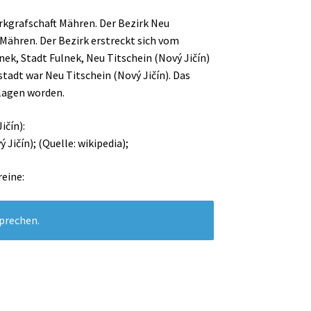
arkgrafschaft Mähren. Der Bezirk Neu
t Mähren. Der Bezirk erstreckt sich vom
ek, Stadt Fulnek, Neu Titschein (Nový Jičín)
stadt war Neu Titschein (Nový Jičín). Das
lagen worden.
ičín):
 Jičín); (Quelle: wikipedia);
reine:
sprechen.