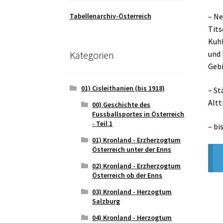
Tabellenarchiv-Österreich
– Ne
Tits
Kuhl
Kategorien
und 
Gebi
01) Cisleithanien (bis 1918)
– St
Altt
00) Geschichte des
Fussballsportes in Österreich
- Teil 1
– bi
01) Kronland - Erzherzogtum
Österreich unter der Enns
02) Kronland - Erzherzogtum
Österreich ob der Enns
03) Kronland - Herzogtum
Salzburg
04) Kronland - Herzogtum