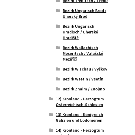
Bezirk Trebitsch / Třebíč
Bezirk Ungarisch Brod /
Uherský Brod
Bezirk Ungarisch
Hradisch / Uherské
Hradiště
Bezirk Wallachisch
Meseritsch / Valašské
Meziříčí
Bezirk Wischau / Vyškov
Bezirk Wsetin / Vsetín
Bezirk Znaim / Znojmo
12) Kronland - Herzogtum
Österreichisch-Schlesien
13) Kronland - Königreich
Galizien und Lodomerien
14) Kronland - Herzogtum