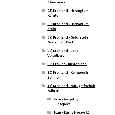
Steiermark
05) Kronland - Herzogtum
Kärnten
06) Kronland - Herzogtum
Krain
07) Kronland - Gefürstete
Grafschaft Tirol
08) Kronland - Land
Vorarlberg
09) Provinz - Küstenland
10) Kronland - Königreich
Böhmen
11) Kronland - Markgrafschaft
Mähren
Bezirk Auspitz /
Hustopeče
Bezirk Bärn / Moravský