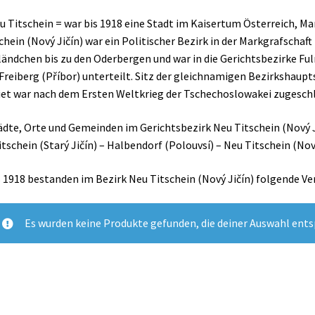
u Titschein = war bis 1918 eine Stadt im Kaisertum Österreich, M
chein (Nový Jičín) war ein Politischer Bezirk in der Markgrafschaf
ändchen bis zu den Oderbergen und war in die Gerichtsbezirke Fuln
Freiberg (Příbor) unterteilt. Sitz der gleichnamigen Bezirkshaupt
et war nach dem Ersten Weltkrieg der Tschechoslowakei zugesch
ädte, Orte und Gemeinden im Gerichtsbezirk Neu Titschein (Nový J
itschein (Starý Jičín) – Halbendorf (Polouvsí) – Neu Titschein (Nový
s 1918 bestanden im Bezirk Neu Titschein (Nový Jičín) folgende Ve
Es wurden keine Produkte gefunden, die deiner Auswahl ent