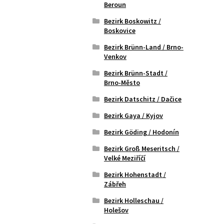
Beroun
Bezirk Boskowitz /
Boskovice
Bezirk Brünn-Land / Brno-
Venkov
Bezirk Brünn-Stadt /
Brno-Město
Bezirk Datschitz / Dačice
Bezirk Gaya / Kyjov
Bezirk Göding / Hodonín
Bezirk Groß Meseritsch /
Velké Meziříčí
Bezirk Hohenstadt /
Zábřeh
Bezirk Holleschau /
Holešov