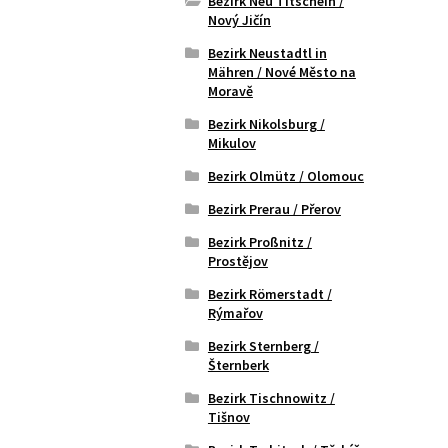
Bezirk Neu Titschein /
Nový Jičín
Bezirk Neustadtl in
Mähren / Nové Město na
Moravě
Bezirk Nikolsburg /
Mikulov
Bezirk Olmütz / Olomouc
Bezirk Prerau / Přerov
Bezirk Proßnitz /
Prostějov
Bezirk Römerstadt /
Rýmařov
Bezirk Sternberg /
Šternberk
Bezirk Tischnowitz /
Tišnov