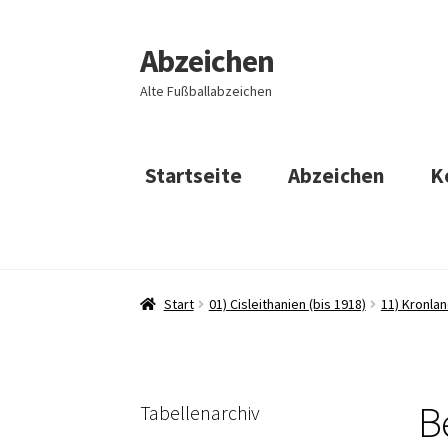
Abzeichen
Zur
Zum
Navigation
Inhalt
Alte Fußballabzeichen
springen
springen
Startseite
Abzeichen
K
Start
01) Cisleithanien (bis 1918)
11) Kronla
B
Tabellenarchiv