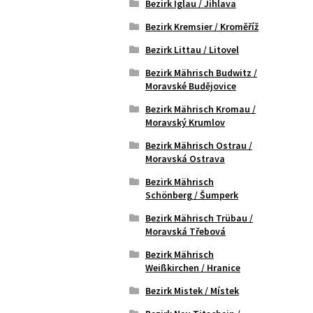
Bezirk Iglau / Jihlava
Bezirk Kremsier / Kroměříž
Bezirk Littau / Litovel
Bezirk Mährisch Budwitz /
Moravské Budějovice
Bezirk Mährisch Kromau /
Moravský Krumlov
Bezirk Mährisch Ostrau /
Moravská Ostrava
Bezirk Mährisch
Schönberg / Šumperk
Bezirk Mährisch Trübau /
Moravská Třebová
Bezirk Mährisch
Weißkirchen / Hranice
Bezirk Mistek / Místek