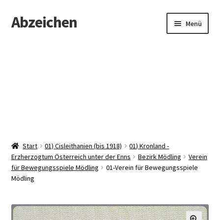
Abzeichen
Zur
Zum
Menü
Navigation
Inhalt
springen
springen
Startseite
Abzeichen
Kontakt
Start
01) Cisleithanien (bis 1918)
01) Kronland -
Erzherzogtum Österreich unter der Enns
Bezirk Mödling
Verein
für Bewegungsspiele Mödling
01-Verein für Bewegungsspiele
Mödling