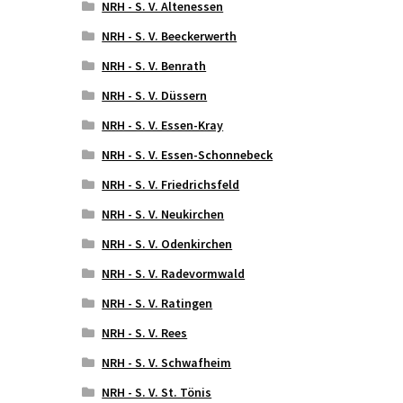
NRH - S. V. Altenessen
NRH - S. V. Beeckerwerth
NRH - S. V. Benrath
NRH - S. V. Düssern
NRH - S. V. Essen-Kray
NRH - S. V. Essen-Schonnebeck
NRH - S. V. Friedrichsfeld
NRH - S. V. Neukirchen
NRH - S. V. Odenkirchen
NRH - S. V. Radevormwald
NRH - S. V. Ratingen
NRH - S. V. Rees
NRH - S. V. Schwafheim
NRH - S. V. St. Tönis