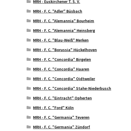
MRH - Euskirchener T. S. V.
MRH - F. C. "Adler" Büsbach
MRH - F. C. "Alemannia" Bourheim
MRH - F. C. "Alemannia" Heinsberg
MRH - F. C. "Blau-Weiß" Merken
MRH - F. C. "Borussia" Hückelhoven
MRH - F. C. "Concordia" Birgelen
MRH - F. C. "Concordia" Haaren
MRH - F. C. "Concordia" Oidtweiler
MRH - F. C. "Concordia" Stahe-Niederbusch
MRH - F. C. "Eintracht" Opherten
MRH - F. C. "Ford" Köln
MRH - F. C. "Germania" Teveren
MRH - F. C. "Germania" Zündorf