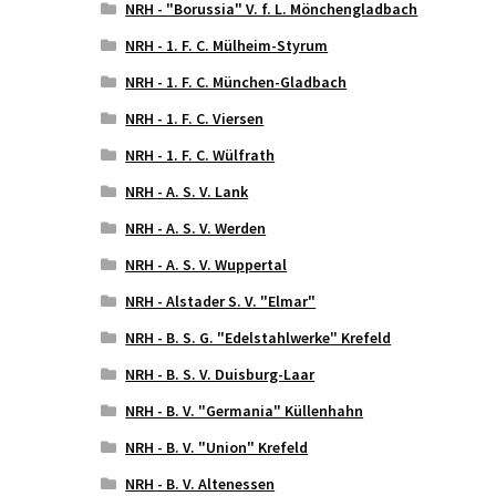
NRH - "Borussia" V. f. L. Mönchengladbach
NRH - 1. F. C. Mülheim-Styrum
NRH - 1. F. C. München-Gladbach
NRH - 1. F. C. Viersen
NRH - 1. F. C. Wülfrath
NRH - A. S. V. Lank
NRH - A. S. V. Werden
NRH - A. S. V. Wuppertal
NRH - Alstader S. V. "Elmar"
NRH - B. S. G. "Edelstahlwerke" Krefeld
NRH - B. S. V. Duisburg-Laar
NRH - B. V. "Germania" Küllenhahn
NRH - B. V. "Union" Krefeld
NRH - B. V. Altenessen