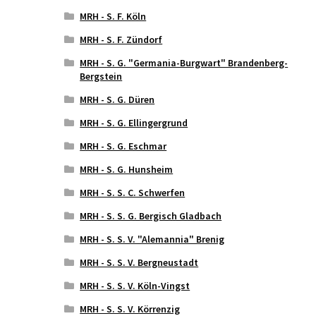
MRH - S. F. Köln
MRH - S. F. Zündorf
MRH - S. G. "Germania-Burgwart" Brandenberg-
Bergstein
MRH - S. G. Düren
MRH - S. G. Ellingergrund
MRH - S. G. Eschmar
MRH - S. G. Hunsheim
MRH - S. S. C. Schwerfen
MRH - S. S. G. Bergisch Gladbach
MRH - S. S. V. "Alemannia" Brenig
MRH - S. S. V. Bergneustadt
MRH - S. S. V. Köln-Vingst
MRH - S. S. V. Körrenzig