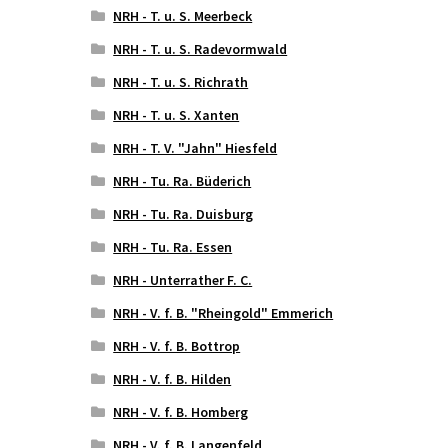
NRH - T. u. S. Meerbeck
NRH - T. u. S. Radevormwald
NRH - T. u. S. Richrath
NRH - T. u. S. Xanten
NRH - T. V. "Jahn" Hiesfeld
NRH - Tu. Ra. Büderich
NRH - Tu. Ra. Duisburg
NRH - Tu. Ra. Essen
NRH - Unterrather F. C.
NRH - V. f. B. "Rheingold" Emmerich
NRH - V. f. B. Bottrop
NRH - V. f. B. Hilden
NRH - V. f. B. Homberg
NRH - V. f. B. Langenfeld