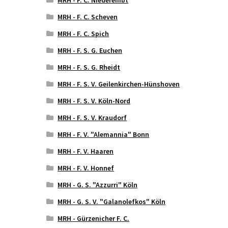
MRH - F. C. Scheven
MRH - F. C. Spich
MRH - F. S. G. Euchen
MRH - F. S. G. Rheidt
MRH - F. S. V. Geilenkirchen-Hünshoven
MRH - F. S. V. Köln-Nord
MRH - F. S. V. Kraudorf
MRH - F. V. "Alemannia" Bonn
MRH - F. V. Haaren
MRH - F. V. Honnef
MRH - G. S. "Azzurri" Köln
MRH - G. S. V. "Galanolefkos" Köln
MRH - Gürzenicher F. C.