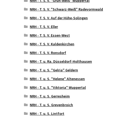
NRH - T. S. V. "Grün-Weiß" Wuppertal
NRH - T. S. V. "Schwarz-Weiß" Radevormwald
NRH - T. S. V. Auf der Höhe-Solingen
NRH - T. S. V. Eller
NRH - T. S. V. Essen-West
NRH - T. S. V. Kaldenkirchen
NRH - T. S. V. Ronsdorf
NRH - T. u. Ra. Düsseldorf-Holthausen
NRH - T. u. S. "Gelria" Geldern
NRH - T. u. S. "Helene" Altenessen
NRH - T. u. S. "Viktoria" Wuppertal
NRH - T. u. S. Gerresheim
NRH - T. u. S. Grevenbroich
NRH - T. u. S. Lintfort