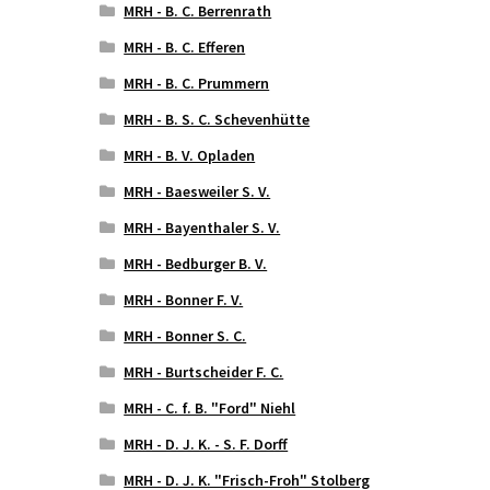
MRH - B. C. Berrenrath
MRH - B. C. Efferen
MRH - B. C. Prummern
MRH - B. S. C. Schevenhütte
MRH - B. V. Opladen
MRH - Baesweiler S. V.
MRH - Bayenthaler S. V.
MRH - Bedburger B. V.
MRH - Bonner F. V.
MRH - Bonner S. C.
MRH - Burtscheider F. C.
MRH - C. f. B. "Ford" Niehl
MRH - D. J. K. - S. F. Dorff
MRH - D. J. K. "Frisch-Froh" Stolberg