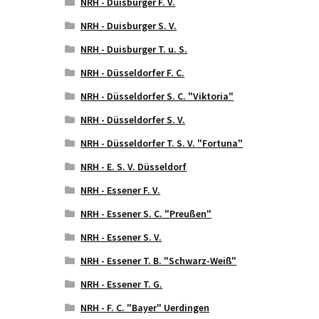
NRH - Duisburger F. V.
NRH - Duisburger S. V.
NRH - Duisburger T. u. S.
NRH - Düsseldorfer F. C.
NRH - Düsseldorfer S. C. "Viktoria"
NRH - Düsseldorfer S. V.
NRH - Düsseldorfer T. S. V. "Fortuna"
NRH - E. S. V. Düsseldorf
NRH - Essener F. V.
NRH - Essener S. C. "Preußen"
NRH - Essener S. V.
NRH - Essener T. B. "Schwarz-Weiß"
NRH - Essener T. G.
NRH - F. C. "Bayer" Uerdingen