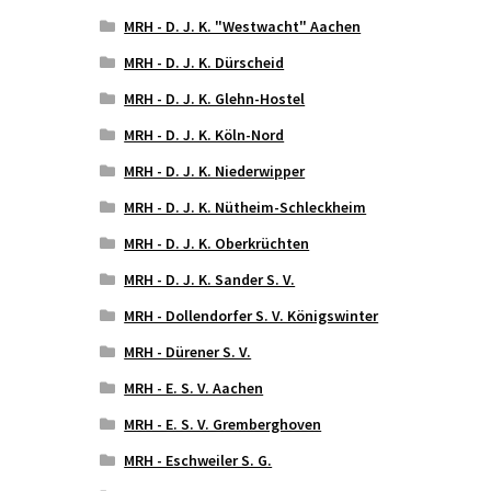
MRH - D. J. K. "Westwacht" Aachen
MRH - D. J. K. Dürscheid
MRH - D. J. K. Glehn-Hostel
MRH - D. J. K. Köln-Nord
MRH - D. J. K. Niederwipper
MRH - D. J. K. Nütheim-Schleckheim
MRH - D. J. K. Oberkrüchten
MRH - D. J. K. Sander S. V.
MRH - Dollendorfer S. V. Königswinter
MRH - Dürener S. V.
MRH - E. S. V. Aachen
MRH - E. S. V. Gremberghoven
MRH - Eschweiler S. G.