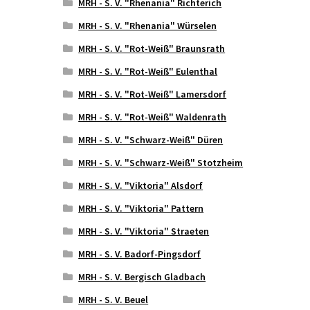
MRH - S. V. "Rhenania" Richterich
MRH - S. V. "Rhenania" Würselen
MRH - S. V. "Rot-Weiß" Braunsrath
MRH - S. V. "Rot-Weiß" Eulenthal
MRH - S. V. "Rot-Weiß" Lamersdorf
MRH - S. V. "Rot-Weiß" Waldenrath
MRH - S. V. "Schwarz-Weiß" Düren
MRH - S. V. "Schwarz-Weiß" Stotzheim
MRH - S. V. "Viktoria" Alsdorf
MRH - S. V. "Viktoria" Pattern
MRH - S. V. "Viktoria" Straeten
MRH - S. V. Badorf-Pingsdorf
MRH - S. V. Bergisch Gladbach
MRH - S. V. Beuel