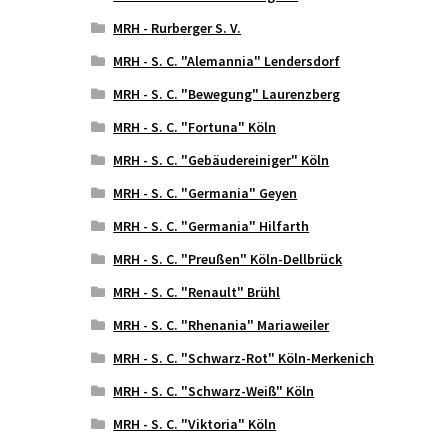
MRH - Rurberger S. V.
MRH - S. C. "Alemannia" Lendersdorf
MRH - S. C. "Bewegung" Laurenzberg
MRH - S. C. "Fortuna" Köln
MRH - S. C. "Gebäudereiniger" Köln
MRH - S. C. "Germania" Geyen
MRH - S. C. "Germania" Hilfarth
MRH - S. C. "Preußen" Köln-Dellbrück
MRH - S. C. "Renault" Brühl
MRH - S. C. "Rhenania" Mariaweiler
MRH - S. C. "Schwarz-Rot" Köln-Merkenich
MRH - S. C. "Schwarz-Weiß" Köln
MRH - S. C. "Viktoria" Köln