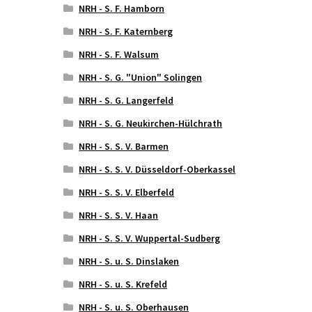
NRH - S. F. Hamborn
NRH - S. F. Katernberg
NRH - S. F. Walsum
NRH - S. G. "Union" Solingen
NRH - S. G. Langerfeld
NRH - S. G. Neukirchen-Hülchrath
NRH - S. S. V. Barmen
NRH - S. S. V. Düsseldorf-Oberkassel
NRH - S. S. V. Elberfeld
NRH - S. S. V. Haan
NRH - S. S. V. Wuppertal-Sudberg
NRH - S. u. S. Dinslaken
NRH - S. u. S. Krefeld
NRH - S. u. S. Oberhausen