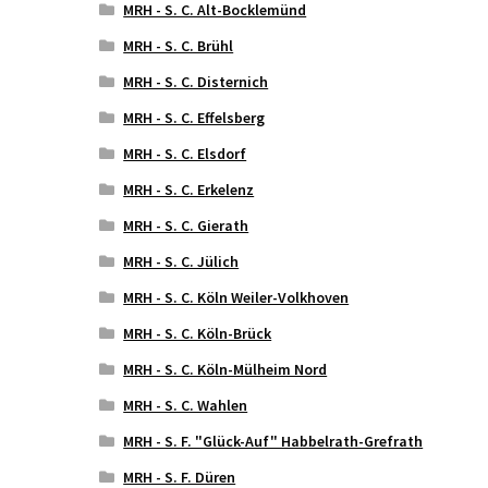
MRH - S. C. Alt-Bocklemünd
MRH - S. C. Brühl
MRH - S. C. Disternich
MRH - S. C. Effelsberg
MRH - S. C. Elsdorf
MRH - S. C. Erkelenz
MRH - S. C. Gierath
MRH - S. C. Jülich
MRH - S. C. Köln Weiler-Volkhoven
MRH - S. C. Köln-Brück
MRH - S. C. Köln-Mülheim Nord
MRH - S. C. Wahlen
MRH - S. F. "Glück-Auf" Habbelrath-Grefrath
MRH - S. F. Düren