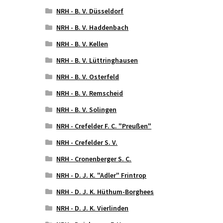
NRH - B. V. Düsseldorf
NRH - B. V. Haddenbach
NRH - B. V. Kellen
NRH - B. V. Lüttringhausen
NRH - B. V. Osterfeld
NRH - B. V. Remscheid
NRH - B. V. Solingen
NRH - Crefelder F. C. "Preußen"
NRH - Crefelder S. V.
NRH - Cronenberger S. C.
NRH - D. J. K. "Adler" Frintrop
NRH - D. J. K. Hüthum-Borghees
NRH - D. J. K. Vierlinden