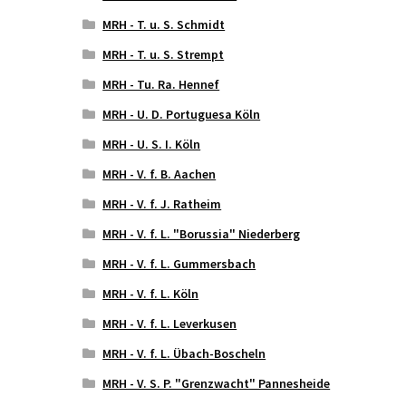
MRH - T. u. S. Schmidt
MRH - T. u. S. Strempt
MRH - Tu. Ra. Hennef
MRH - U. D. Portuguesa Köln
MRH - U. S. I. Köln
MRH - V. f. B. Aachen
MRH - V. f. J. Ratheim
MRH - V. f. L. "Borussia" Niederberg
MRH - V. f. L. Gummersbach
MRH - V. f. L. Köln
MRH - V. f. L. Leverkusen
MRH - V. f. L. Übach-Boscheln
MRH - V. S. P. "Grenzwacht" Pannesheide