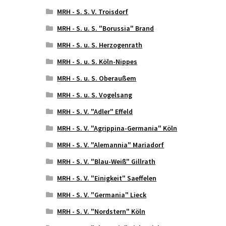
MRH - S. S. V. Troisdorf
MRH - S. u. S. "Borussia" Brand
MRH - S. u. S. Herzogenrath
MRH - S. u. S. Köln-Nippes
MRH - S. u. S. Oberaußem
MRH - S. u. S. Vogelsang
MRH - S. V. "Adler" Effeld
MRH - S. V. "Agrippina-Germania" Köln
MRH - S. V. "Alemannia" Mariadorf
MRH - S. V. "Blau-Weiß" Gillrath
MRH - S. V. "Einigkeit" Saeffelen
MRH - S. V. "Germania" Lieck
MRH - S. V. "Nordstern" Köln