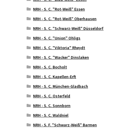
NRH - S. C. "Rot-Weiß" Essen
NRH - S. C. "Rot-Weiß" Oberhausen
NRH - S. C. "Schwarz-Weiß" Düsseldorf
NRH - S. C. "Union" Ohligs
NRH - S. C. "Viktoria" Rheydt
NRH - S. C. "Wacker" Dinslaken
NRH - S. C. Bocholt
NRH - S. C. Kapellen-Erft
NRH - S. C. München-Gladbach
NRH - S. C. Osterfeld
NRH - S. C. Sonnborn
NRH - S. C. Waldniel
NRH - S. F. "Schwarz-Weiß" Barmen