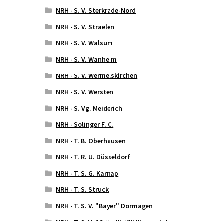
NRH - S. V. Sterkrade-Nord
NRH - S. V. Straelen
NRH - S. V. Walsum
NRH - S. V. Wanheim
NRH - S. V. Wermelskirchen
NRH - S. V. Wersten
NRH - S. Vg. Meiderich
NRH - Solinger F. C.
NRH - T. B. Oberhausen
NRH - T. R. U. Düsseldorf
NRH - T. S. G. Karnap
NRH - T. S. Struck
NRH - T. S. V. "Bayer" Dormagen