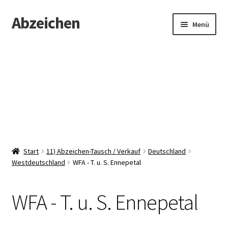
Abzeichen
Zur
Zum
Menü
Navigation
Inhalt
springen
springen
Startseite
Abzeichen
Kontakt
Start
11) Abzeichen-Tausch / Verkauf
Deutschland
Westdeutschland
WFA - T. u. S. Ennepetal
WFA - T. u. S. Ennepetal