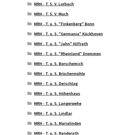
MRH - T. S. V. Lorbach
MRH - T. S. V. Much
MRH - T. u. S. "Finkenberg" Bonn
MRH - T. u. S. "Germania" Kückhoven
MRH - T. u. S. "Jahn" Hilfrath
MRH - T. u. S. "Rheinland" Dremmen
MRH - T. u. S. Borschemich
MRH - T. u. S. Brüchermühle
MRH - T. u. S. Derschlag
MRH - T. u. S. Höhenhaus
MRH - T. u. S. Langerwehe
MRH - T. u. S. Lindlar
MRH - T. u. S. Marialinden
MRH - T. u. S. Randerath