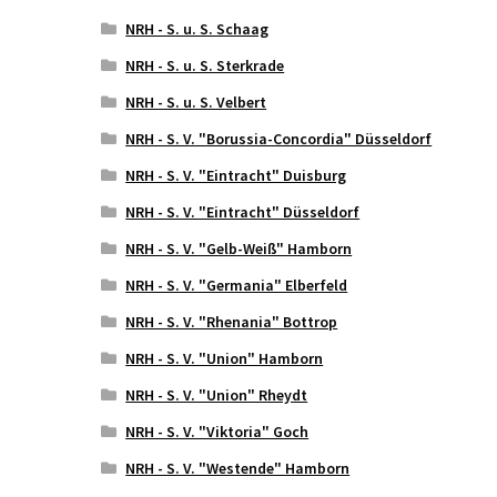
NRH - S. u. S. Schaag
NRH - S. u. S. Sterkrade
NRH - S. u. S. Velbert
NRH - S. V. "Borussia-Concordia" Düsseldorf
NRH - S. V. "Eintracht" Duisburg
NRH - S. V. "Eintracht" Düsseldorf
NRH - S. V. "Gelb-Weiß" Hamborn
NRH - S. V. "Germania" Elberfeld
NRH - S. V. "Rhenania" Bottrop
NRH - S. V. "Union" Hamborn
NRH - S. V. "Union" Rheydt
NRH - S. V. "Viktoria" Goch
NRH - S. V. "Westende" Hamborn