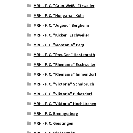
MRH - F. C. "Grün-Weiß" Etzweiler
MRH - F. C. "Hungaria" Köln
MRH - F. C. "Jugend" Bergheim
MRH - F. C. "Kicker" Eschweiler
MRH - F. C. "Montania" Berg
MRH - F. C. "Preußen" Hastenrath
MRH - F. C. "Rhenania" Eschweiler
MRH - F. C. "Rhenania" Immendorf
MRH - F. C. "Victoria" Schalbruch
MRH - F. C. "Viktoria" Birkesdorf
MRH - F. C. "Viktoria" Hochkirchen
MRH - F. C. Breinigerberg
MRH - F. C. Geistingen
MRH - F. C. Niederembt