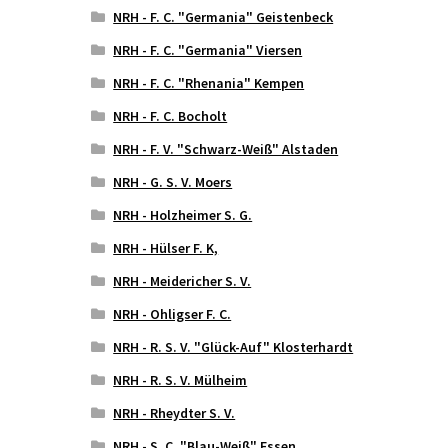
NRH - F. C. "Germania" Geistenbeck
NRH - F. C. "Germania" Viersen
NRH - F. C. "Rhenania" Kempen
NRH - F. C. Bocholt
NRH - F. V. "Schwarz-Weiß" Alstaden
NRH - G. S. V. Moers
NRH - Holzheimer S. G.
NRH - Hülser F. K,
NRH - Meidericher S. V.
NRH - Ohligser F. C.
NRH - R. S. V. "Glück-Auf" Klosterhardt
NRH - R. S. V. Mülheim
NRH - Rheydter S. V.
NRH - S. C. "Blau-Weiß" Essen