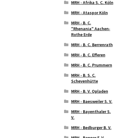
MRH - Afrika S. C. Köln
MRH - Ataspor Köln
MRH - B. C.
"Rhenania" Aachen-
Rothe Erde
MRH - B. C. Berrenrath
MRH - B. C. Efferen
MRH - B. C. Prummern
MRH - B. S. C.
Schevenhütte
MRH - B. V. Opladen
MRH - Baesweiler S. V.
MRH - Bayenthaler S.
V.
MRH - Bedburger B. V.
MRH - Bonner F. V.