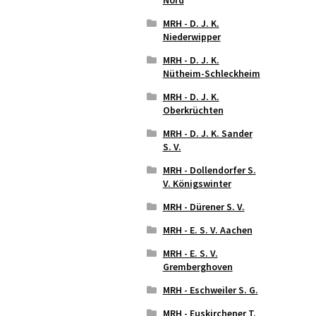
MRH - D. J. K.
Niederwipper
MRH - D. J. K.
Nütheim-Schleckheim
MRH - D. J. K.
Oberkrüchten
MRH - D. J. K. Sander
S. V.
MRH - Dollendorfer S.
V. Königswinter
MRH - Dürener S. V.
MRH - E. S. V. Aachen
MRH - E. S. V.
Gremberghoven
MRH - Eschweiler S. G.
MRH - Euskirchener T.