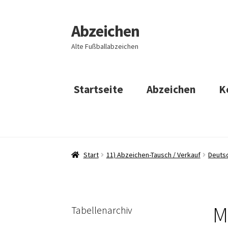
Abzeichen
Zur
Zum
Navigation
Inhalt
Alte Fußballabzeichen
springen
springen
Startseite
Abzeichen
K
Start
11) Abzeichen-Tausch / Verkauf
Deuts
M
Tabellenarchiv