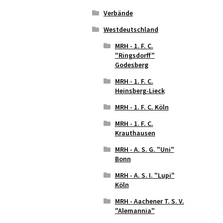
Verbände
Westdeutschland
MRH - 1. F. C.
"Ringsdorff"
Godesberg
MRH - 1. F. C.
Heinsberg-Lieck
MRH - 1. F. C. Köln
MRH - 1. F. C.
Krauthausen
MRH - A. S. G. "Uni"
Bonn
MRH - A. S. I. "Lupi"
Köln
MRH - Aachener T. S. V.
"Alemannia"