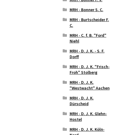
MRH - Bonner S. C.
MRH - Burtscheider F.
C.
MRH - C. f. B. "Ford"
Niehl
MRH - D. J. K. - S. F.
Dorff
MRH - D. J. K. "Frisch-
Froh" Stolberg
MRH - D. J. K.
"Westwacht" Aachen
MRH - D. J. K.
Dürscheid
MRH - D. J. K. Glehn-
Hostel
MRH - D. J. K. Köln-
Nord