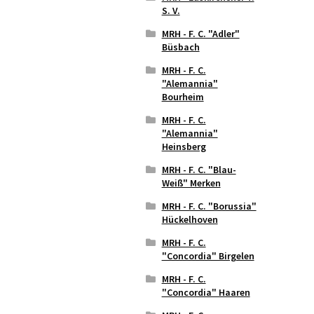
S. V.
MRH - F. C. "Adler"
Büsbach
MRH - F. C.
"Alemannia"
Bourheim
MRH - F. C.
"Alemannia"
Heinsberg
MRH - F. C. "Blau-
Weiß" Merken
MRH - F. C. "Borussia"
Hückelhoven
MRH - F. C.
"Concordia" Birgelen
MRH - F. C.
"Concordia" Haaren