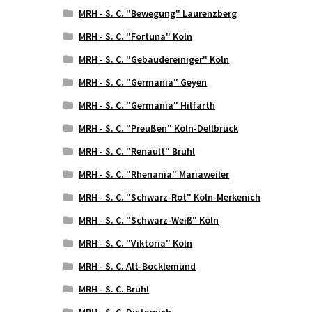
MRH - S. C. "Bewegung" Laurenzberg
MRH - S. C. "Fortuna" Köln
MRH - S. C. "Gebäudereiniger" Köln
MRH - S. C. "Germania" Geyen
MRH - S. C. "Germania" Hilfarth
MRH - S. C. "Preußen" Köln-Dellbrück
MRH - S. C. "Renault" Brühl
MRH - S. C. "Rhenania" Mariaweiler
MRH - S. C. "Schwarz-Rot" Köln-Merkenich
MRH - S. C. "Schwarz-Weiß" Köln
MRH - S. C. "Viktoria" Köln
MRH - S. C. Alt-Bocklemünd
MRH - S. C. Brühl
MRH - S. C. Disternich