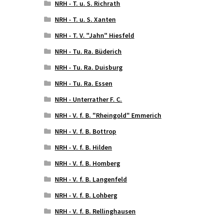
NRH - T. u. S. Richrath
NRH - T. u. S. Xanten
NRH - T. V. "Jahn" Hiesfeld
NRH - Tu. Ra. Büderich
NRH - Tu. Ra. Duisburg
NRH - Tu. Ra. Essen
NRH - Unterrather F. C.
NRH - V. f. B. "Rheingold" Emmerich
NRH - V. f. B. Bottrop
NRH - V. f. B. Hilden
NRH - V. f. B. Homberg
NRH - V. f. B. Langenfeld
NRH - V. f. B. Lohberg
NRH - V. f. B. Rellinghausen