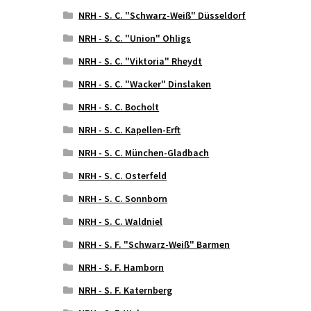
NRH - S. C. "Schwarz-Weiß" Düsseldorf
NRH - S. C. "Union" Ohligs
NRH - S. C. "Viktoria" Rheydt
NRH - S. C. "Wacker" Dinslaken
NRH - S. C. Bocholt
NRH - S. C. Kapellen-Erft
NRH - S. C. München-Gladbach
NRH - S. C. Osterfeld
NRH - S. C. Sonnborn
NRH - S. C. Waldniel
NRH - S. F. "Schwarz-Weiß" Barmen
NRH - S. F. Hamborn
NRH - S. F. Katernberg