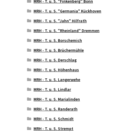
MRH - T. u. S. "Finkenberg" Bonn
MRH - T. u. S. "Germania" Kückhoven
MRH - T. u. S. "Jahn" Hilfrath
MRH - T. u. S. "Rheinland" Dremmen
MRH - T. u. S. Borschemich
MRH - T. u. S. Brüchermühle
MRH - T. u. S. Derschlag
MRH - T. u. S. Höhenhaus
MRH - T. u. S. Langerwehe
MRH - T. u. S. Lindlar
MRH - T. u. S. Marialinden
MRH - T. u. S. Randerath
MRH - T. u. S. Schmidt
MRH - T. u. S. Strempt