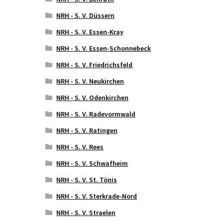
NRH - S. V. Düssern
NRH - S. V. Essen-Kray
NRH - S. V. Essen-Schonnebeck
NRH - S. V. Friedrichsfeld
NRH - S. V. Neukirchen
NRH - S. V. Odenkirchen
NRH - S. V. Radevormwald
NRH - S. V. Ratingen
NRH - S. V. Rees
NRH - S. V. Schwafheim
NRH - S. V. St. Tönis
NRH - S. V. Sterkrade-Nord
NRH - S. V. Straelen