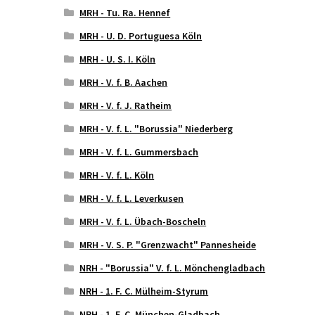
MRH - Tu. Ra. Hennef
MRH - U. D. Portuguesa Köln
MRH - U. S. I. Köln
MRH - V. f. B. Aachen
MRH - V. f. J. Ratheim
MRH - V. f. L. "Borussia" Niederberg
MRH - V. f. L. Gummersbach
MRH - V. f. L. Köln
MRH - V. f. L. Leverkusen
MRH - V. f. L. Übach-Boscheln
MRH - V. S. P. "Grenzwacht" Pannesheide
NRH - "Borussia" V. f. L. Mönchengladbach
NRH - 1. F. C. Mülheim-Styrum
NRH - 1. F. C. München-Gladbach