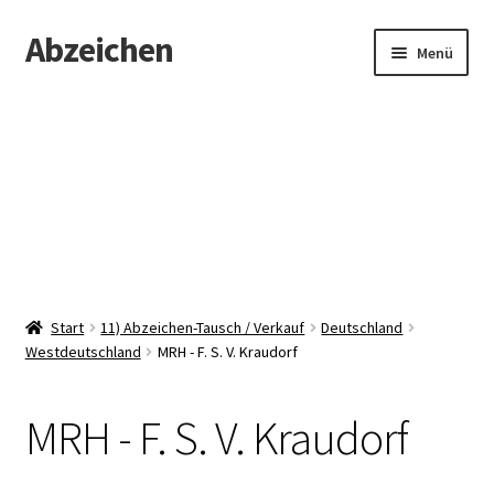
Abzeichen
Zur
Zum
Menü
Navigation
Inhalt
springen
springen
Startseite
Abzeichen
Kontakt
Start
11) Abzeichen-Tausch / Verkauf
Deutschland
Westdeutschland
MRH - F. S. V. Kraudorf
MRH - F. S. V. Kraudorf