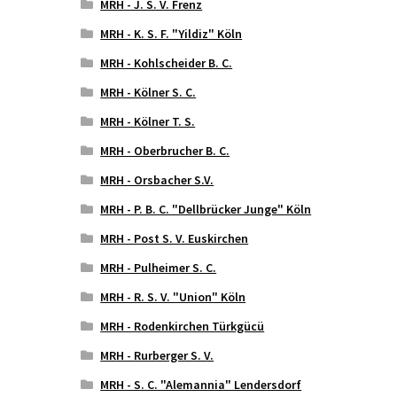
MRH - J. S. V. Frenz
MRH - K. S. F. "Yildiz" Köln
MRH - Kohlscheider B. C.
MRH - Kölner S. C.
MRH - Kölner T. S.
MRH - Oberbrucher B. C.
MRH - Orsbacher S.V.
MRH - P. B. C. "Dellbrücker Junge" Köln
MRH - Post S. V. Euskirchen
MRH - Pulheimer S. C.
MRH - R. S. V. "Union" Köln
MRH - Rodenkirchen Türkgücü
MRH - Rurberger S. V.
MRH - S. C. "Alemannia" Lendersdorf