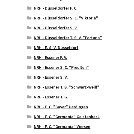
NRH - Düsseldorfer F. C.
NRH - Düsseldorfer S. C. "Viktoria"
NRH - Düsseldorfer S. V.
NRH - Düsseldorfer T. S. V. "Fortuna"
NRH - E. S. V. Düsseldorf
NRH - Essener F. V.
NRH - Essener S. C. "Preußen"
NRH - Essener S. V.
NRH - Essener T. B. "Schwarz-Weiß"
NRH - Essener T. G.
NRH - F. C. "Bayer" Uerdingen
NRH - F. C. "Germania" Geistenbeck
NRH - F. C. "Germania" Viersen