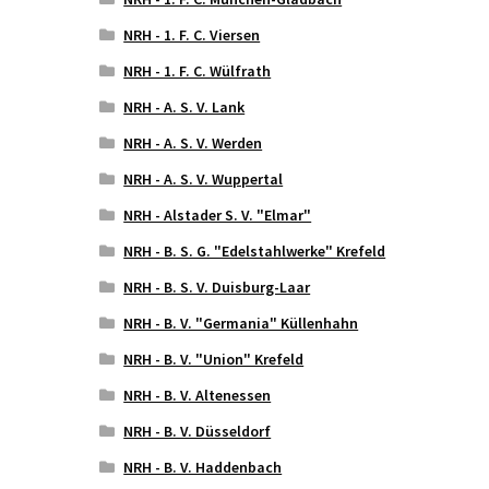
NRH - 1. F. C. Viersen
NRH - 1. F. C. Wülfrath
NRH - A. S. V. Lank
NRH - A. S. V. Werden
NRH - A. S. V. Wuppertal
NRH - Alstader S. V. "Elmar"
NRH - B. S. G. "Edelstahlwerke" Krefeld
NRH - B. S. V. Duisburg-Laar
NRH - B. V. "Germania" Küllenhahn
NRH - B. V. "Union" Krefeld
NRH - B. V. Altenessen
NRH - B. V. Düsseldorf
NRH - B. V. Haddenbach