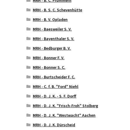
MRH - B. C. Prummern
MRH - B. S. C. Schevenhütte
MRH - B. V. Opladen
MRH - Baesweiler S. V.
MRH - Bayenthaler S. V.
MRH - Bedburger B. V.
MRH - Bonner F. V.
MRH - Bonner S. C.
MRH - Burtscheider F. C.
MRH - C. f. B. "Ford" Niehl
MRH - D. J. K. - S. F. Dorff
MRH - D. J. K. "Frisch-Froh" Stolberg
MRH - D. J. K. "Westwacht" Aachen
MRH - D. J. K. Dürscheid