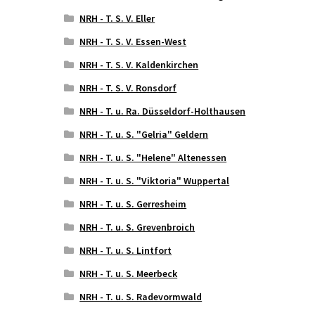
NRH - T. S. V. Eller
NRH - T. S. V. Essen-West
NRH - T. S. V. Kaldenkirchen
NRH - T. S. V. Ronsdorf
NRH - T. u. Ra. Düsseldorf-Holthausen
NRH - T. u. S. "Gelria" Geldern
NRH - T. u. S. "Helene" Altenessen
NRH - T. u. S. "Viktoria" Wuppertal
NRH - T. u. S. Gerresheim
NRH - T. u. S. Grevenbroich
NRH - T. u. S. Lintfort
NRH - T. u. S. Meerbeck
NRH - T. u. S. Radevormwald