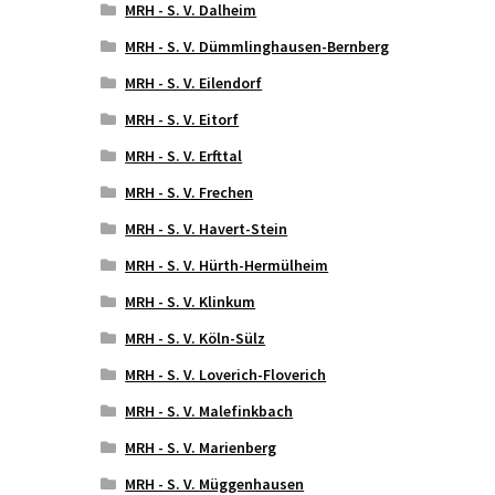
MRH - S. V. Dalheim
MRH - S. V. Dümmlinghausen-Bernberg
MRH - S. V. Eilendorf
MRH - S. V. Eitorf
MRH - S. V. Erfttal
MRH - S. V. Frechen
MRH - S. V. Havert-Stein
MRH - S. V. Hürth-Hermülheim
MRH - S. V. Klinkum
MRH - S. V. Köln-Sülz
MRH - S. V. Loverich-Floverich
MRH - S. V. Malefinkbach
MRH - S. V. Marienberg
MRH - S. V. Müggenhausen