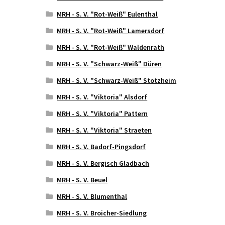
MRH - S. V. "Rot-Weiß" Eulenthal
MRH - S. V. "Rot-Weiß" Lamersdorf
MRH - S. V. "Rot-Weiß" Waldenrath
MRH - S. V. "Schwarz-Weiß" Düren
MRH - S. V. "Schwarz-Weiß" Stotzheim
MRH - S. V. "Viktoria" Alsdorf
MRH - S. V. "Viktoria" Pattern
MRH - S. V. "Viktoria" Straeten
MRH - S. V. Badorf-Pingsdorf
MRH - S. V. Bergisch Gladbach
MRH - S. V. Beuel
MRH - S. V. Blumenthal
MRH - S. V. Broicher-Siedlung