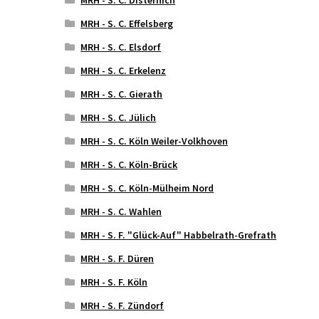
MRH - S. C. Effelsberg
MRH - S. C. Elsdorf
MRH - S. C. Erkelenz
MRH - S. C. Gierath
MRH - S. C. Jülich
MRH - S. C. Köln Weiler-Volkhoven
MRH - S. C. Köln-Brück
MRH - S. C. Köln-Mülheim Nord
MRH - S. C. Wahlen
MRH - S. F. "Glück-Auf" Habbelrath-Grefrath
MRH - S. F. Düren
MRH - S. F. Köln
MRH - S. F. Zündorf