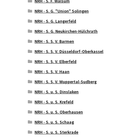
NRH - S. F. Walsum
NRH - S. G. "Union" Solingen
NRH - S. G. Langerfeld
NRH - S. G. Neukirchen-Hülchrath
NRH - S. S. V. Barmen
NRH - S. S. V. Düsseldorf-Oberkassel
NRH - S. S. V. Elberfeld
NRH - S. S. V. Haan
NRH - S. S. V. Wuppertal-Sudberg
NRH - S. u. S. Dinslaken
NRH - S. u. S. Krefeld
NRH - S. u. S. Oberhausen
NRH - S. u. S. Schaag
NRH - S. u. S. Sterkrade