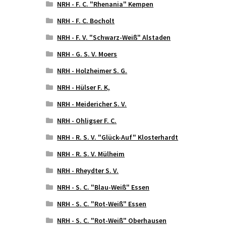
NRH - F. C. "Rhenania" Kempen
NRH - F. C. Bocholt
NRH - F. V. "Schwarz-Weiß" Alstaden
NRH - G. S. V. Moers
NRH - Holzheimer S. G.
NRH - Hülser F. K,
NRH - Meidericher S. V.
NRH - Ohligser F. C.
NRH - R. S. V. "Glück-Auf" Klosterhardt
NRH - R. S. V. Mülheim
NRH - Rheydter S. V.
NRH - S. C. "Blau-Weiß" Essen
NRH - S. C. "Rot-Weiß" Essen
NRH - S. C. "Rot-Weiß" Oberhausen