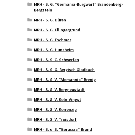
MRH - S. G. "Germania-Burgwart" Brandenberg-
Bergstein
MRH - S. G. Düren
MRH - S. G. Ellingergrund
MRH - S. G. Eschmar
MRH - S. G. Hunsheim
MRH - S. S. C. Schwerfen
MRH - S. S. G. Bergisch Gladbach
MRH - S. S. V. "Alemannia" Brenig
MRH - S. S. V. Bergneustadt
MRH - S. S. V. Köln-Vingst
MRH - S. S. V. Körrenzig
MRH - S. S. V. Troisdorf
MRH - S. u. S. "Borussia" Brand