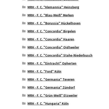
MRH - F. C. "Alemannia" Heinsberg
MRH - F. C. "Blau-Weiß" Merken
MRH - F. C. "Borussia" Hückelhoven
MRH - F. C. "Concordia" Birgelen
MRH - F. C. "Concordia" Haaren
MRH - F. C. "Concordia" Oidtweiler
MRH - F. C. "Concordia" Stahe-Niederbusch
MRH - F. C. "Eintracht" Opherten
MRH - F. C. "Ford" Köln
MRH - F. C. "Germania" Teveren
MRH - F. C. "Germania" Zündorf
MRH - F. C. "Grün-Weiß" Etzweiler
MRH - F. C. "Hungaria" Köln