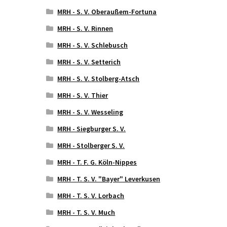
MRH - S. V. Oberaußem-Fortuna
MRH - S. V. Rinnen
MRH - S. V. Schlebusch
MRH - S. V. Setterich
MRH - S. V. Stolberg-Atsch
MRH - S. V. Thier
MRH - S. V. Wesseling
MRH - Siegburger S. V.
MRH - Stolberger S. V.
MRH - T. F. G. Köln-Nippes
MRH - T. S. V. "Bayer" Leverkusen
MRH - T. S. V. Lorbach
MRH - T. S. V. Much