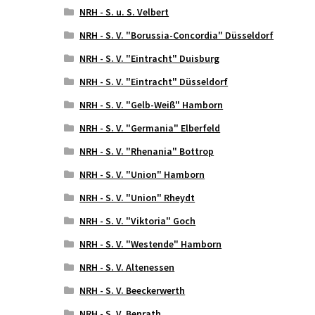
NRH - S. u. S. Velbert
NRH - S. V. "Borussia-Concordia" Düsseldorf
NRH - S. V. "Eintracht" Duisburg
NRH - S. V. "Eintracht" Düsseldorf
NRH - S. V. "Gelb-Weiß" Hamborn
NRH - S. V. "Germania" Elberfeld
NRH - S. V. "Rhenania" Bottrop
NRH - S. V. "Union" Hamborn
NRH - S. V. "Union" Rheydt
NRH - S. V. "Viktoria" Goch
NRH - S. V. "Westende" Hamborn
NRH - S. V. Altenessen
NRH - S. V. Beeckerwerth
NRH - S. V. Benrath