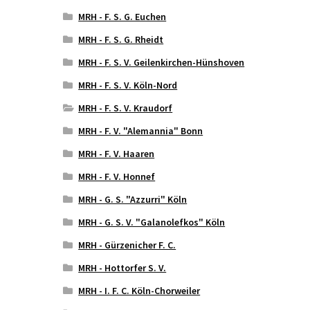
MRH - F. S. G. Euchen
MRH - F. S. G. Rheidt
MRH - F. S. V. Geilenkirchen-Hünshoven
MRH - F. S. V. Köln-Nord
MRH - F. S. V. Kraudorf
MRH - F. V. "Alemannia" Bonn
MRH - F. V. Haaren
MRH - F. V. Honnef
MRH - G. S. "Azzurri" Köln
MRH - G. S. V. "Galanolefkos" Köln
MRH - Gürzenicher F. C.
MRH - Hottorfer S. V.
MRH - I. F. C. Köln-Chorweiler