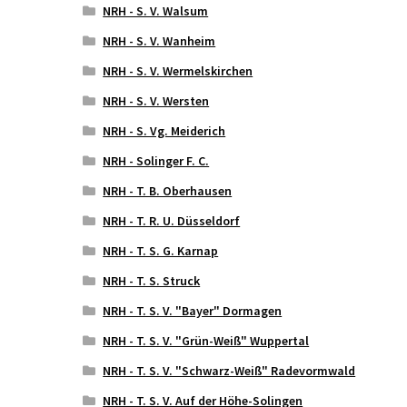
NRH - S. V. Walsum
NRH - S. V. Wanheim
NRH - S. V. Wermelskirchen
NRH - S. V. Wersten
NRH - S. Vg. Meiderich
NRH - Solinger F. C.
NRH - T. B. Oberhausen
NRH - T. R. U. Düsseldorf
NRH - T. S. G. Karnap
NRH - T. S. Struck
NRH - T. S. V. "Bayer" Dormagen
NRH - T. S. V. "Grün-Weiß" Wuppertal
NRH - T. S. V. "Schwarz-Weiß" Radevormwald
NRH - T. S. V. Auf der Höhe-Solingen