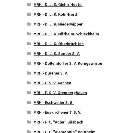
MRH - D. J. K. Glehn-Hostel
MRH - D. J. K. Köln-Nord
MRH - D. J. K. Niederwipper
MRH - D. J. K. Nütheim-Schleckheim
MRH - D. J. K. Oberkrüchten
MRH - D. J. K. Sander S. V.
MRH - Dollendorfer S. V. Königswinter
MRH - Dürener S. V.
MRH - E. S. V. Aachen
MRH - E. S. V. Gremberghoven
MRH - Eschweiler S. G.
MRH - Euskirchener T. S. V.
MRH - F. C. "Adler" Büsbach
MRH - F. C. "Alemannia" Bourheim