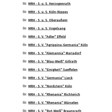
MRH - S. u. S. Herzogenrath
MRH - S. u. S. Köln-Nippes
MRH - S. u. S. Oberaußem
MRH - S. u. S. Vogelsang
MRH - S. V. "Adler" Effeld
MRH - S. V. "Agrippina-Germania" Köln
MRH - S. V. "Alemannia" Mariadorf
MRH - S. V. "Blau-Weiß" Gillrath
MRH - S. V. "Einigkeit" Saeffelen
MRH - S. V. "Germania" Lieck
MRH - S. V. "Nordstern" Köln
MRH - S. V. "Rhenania" Richterich
MRH - S. V. "Rhenania" Würselen
MRH - S. V. "Rot-Weiß" Braunsrath