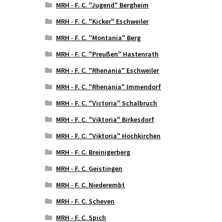
MRH - F. C. "Jugend" Bergheim
MRH - F. C. "Kicker" Eschweiler
MRH - F. C. "Montania" Berg
MRH - F. C. "Preußen" Hastenrath
MRH - F. C. "Rhenania" Eschweiler
MRH - F. C. "Rhenania" Immendorf
MRH - F. C. "Victoria" Schalbruch
MRH - F. C. "Viktoria" Birkesdorf
MRH - F. C. "Viktoria" Hochkirchen
MRH - F. C. Breinigerberg
MRH - F. C. Geistingen
MRH - F. C. Niederembt
MRH - F. C. Scheven
MRH - F. C. Spich