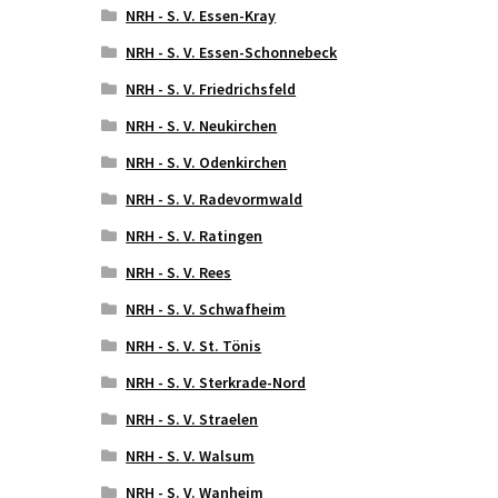
NRH - S. V. Essen-Kray
NRH - S. V. Essen-Schonnebeck
NRH - S. V. Friedrichsfeld
NRH - S. V. Neukirchen
NRH - S. V. Odenkirchen
NRH - S. V. Radevormwald
NRH - S. V. Ratingen
NRH - S. V. Rees
NRH - S. V. Schwafheim
NRH - S. V. St. Tönis
NRH - S. V. Sterkrade-Nord
NRH - S. V. Straelen
NRH - S. V. Walsum
NRH - S. V. Wanheim