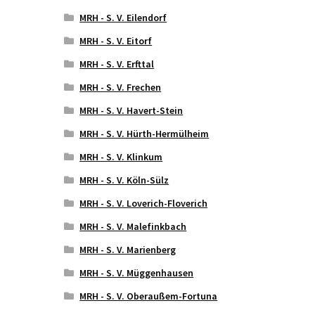
MRH - S. V. Eilendorf
MRH - S. V. Eitorf
MRH - S. V. Erfttal
MRH - S. V. Frechen
MRH - S. V. Havert-Stein
MRH - S. V. Hürth-Hermülheim
MRH - S. V. Klinkum
MRH - S. V. Köln-Sülz
MRH - S. V. Loverich-Floverich
MRH - S. V. Malefinkbach
MRH - S. V. Marienberg
MRH - S. V. Müggenhausen
MRH - S. V. Oberaußem-Fortuna