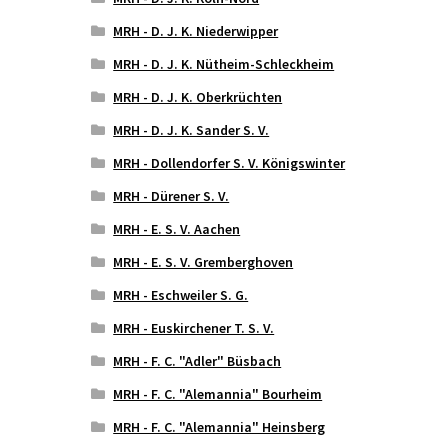
MRH - D. J. K. Niederwipper
MRH - D. J. K. Nütheim-Schleckheim
MRH - D. J. K. Oberkrüchten
MRH - D. J. K. Sander S. V.
MRH - Dollendorfer S. V. Königswinter
MRH - Dürener S. V.
MRH - E. S. V. Aachen
MRH - E. S. V. Gremberghoven
MRH - Eschweiler S. G.
MRH - Euskirchener T. S. V.
MRH - F. C. "Adler" Büsbach
MRH - F. C. "Alemannia" Bourheim
MRH - F. C. "Alemannia" Heinsberg