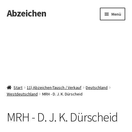
Abzeichen
Zur
Zum
Menü
Navigation
Inhalt
springen
springen
Startseite
Abzeichen
Kontakt
Start
11) Abzeichen-Tausch / Verkauf
Deutschland
Westdeutschland
MRH - D. J. K. Dürscheid
MRH - D. J. K. Dürscheid