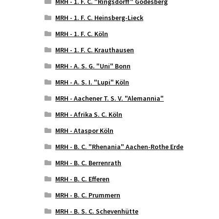
MRH - 1. F. C. "Ringsdorff" Godesberg
MRH - 1. F. C. Heinsberg-Lieck
MRH - 1. F. C. Köln
MRH - 1. F. C. Krauthausen
MRH - A. S. G. "Uni" Bonn
MRH - A. S. I. "Lupi" Köln
MRH - Aachener T. S. V. "Alemannia"
MRH - Afrika S. C. Köln
MRH - Ataspor Köln
MRH - B. C. "Rhenania" Aachen-Rothe Erde
MRH - B. C. Berrenrath
MRH - B. C. Efferen
MRH - B. C. Prummern
MRH - B. S. C. Schevenhütte