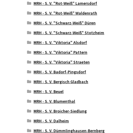
MRH - S. V. "Rot-Weiß" Lamersdorf
MRH - S. V. "Rot-Weiß" Waldenrath
MRH - S. V. "Schwarz-Weiß" Düren
MRH - S. V. "Schwarz-Weiß" Stotzheim
MRH - S. V. "Viktoria" Alsdorf
MRH - S. V. "Viktoria" Pattern
MRH - S. V. "Viktoria" Straeten
MRH - S. V. Badorf-Pingsdorf
MRH - S. V. Bergisch Gladbach
MRH - S. V. Beuel
MRH - S. V. Blumenthal
MRH - S. V. Broicher-Siedlung
MRH - S. V. Dalheim
MRH - S. V. Dümmlinghausen-Bernberg