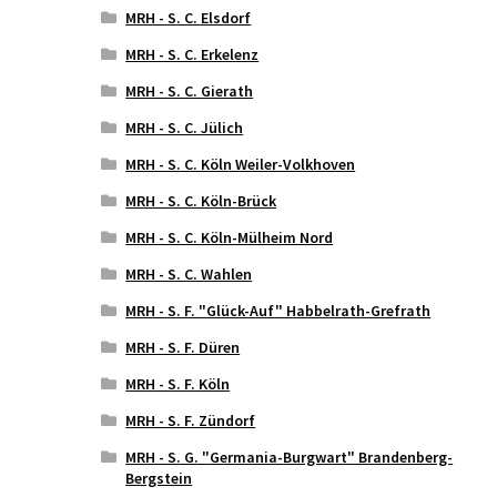
MRH - S. C. Elsdorf
MRH - S. C. Erkelenz
MRH - S. C. Gierath
MRH - S. C. Jülich
MRH - S. C. Köln Weiler-Volkhoven
MRH - S. C. Köln-Brück
MRH - S. C. Köln-Mülheim Nord
MRH - S. C. Wahlen
MRH - S. F. "Glück-Auf" Habbelrath-Grefrath
MRH - S. F. Düren
MRH - S. F. Köln
MRH - S. F. Zündorf
MRH - S. G. "Germania-Burgwart" Brandenberg-
Bergstein