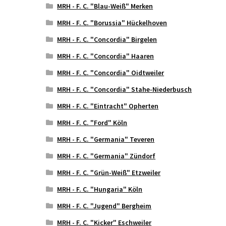
MRH - F. C. "Blau-Weiß" Merken
MRH - F. C. "Borussia" Hückelhoven
MRH - F. C. "Concordia" Birgelen
MRH - F. C. "Concordia" Haaren
MRH - F. C. "Concordia" Oidtweiler
MRH - F. C. "Concordia" Stahe-Niederbusch
MRH - F. C. "Eintracht" Opherten
MRH - F. C. "Ford" Köln
MRH - F. C. "Germania" Teveren
MRH - F. C. "Germania" Zündorf
MRH - F. C. "Grün-Weiß" Etzweiler
MRH - F. C. "Hungaria" Köln
MRH - F. C. "Jugend" Bergheim
MRH - F. C. "Kicker" Eschweiler