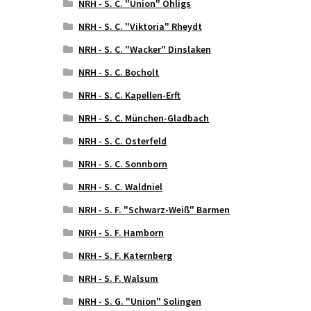
NRH - S. C. "Union" Ohligs
NRH - S. C. "Viktoria" Rheydt
NRH - S. C. "Wacker" Dinslaken
NRH - S. C. Bocholt
NRH - S. C. Kapellen-Erft
NRH - S. C. München-Gladbach
NRH - S. C. Osterfeld
NRH - S. C. Sonnborn
NRH - S. C. Waldniel
NRH - S. F. "Schwarz-Weiß" Barmen
NRH - S. F. Hamborn
NRH - S. F. Katernberg
NRH - S. F. Walsum
NRH - S. G. "Union" Solingen