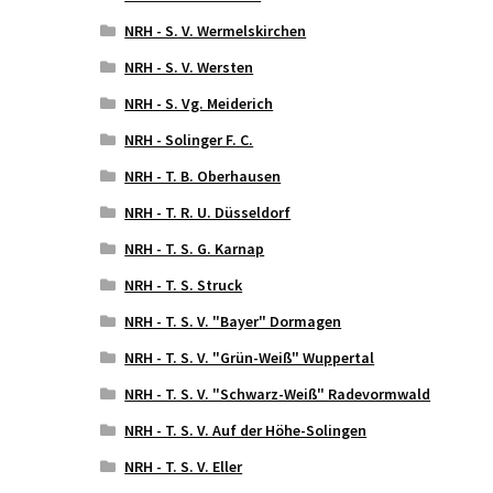
NRH - S. V. Wermelskirchen
NRH - S. V. Wersten
NRH - S. Vg. Meiderich
NRH - Solinger F. C.
NRH - T. B. Oberhausen
NRH - T. R. U. Düsseldorf
NRH - T. S. G. Karnap
NRH - T. S. Struck
NRH - T. S. V. "Bayer" Dormagen
NRH - T. S. V. "Grün-Weiß" Wuppertal
NRH - T. S. V. "Schwarz-Weiß" Radevormwald
NRH - T. S. V. Auf der Höhe-Solingen
NRH - T. S. V. Eller