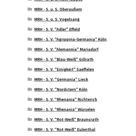
MRH - S. u. S. Oberaußem
MRH - S. u. S. Vogelsang
MRH - S. V. "Adler" Effeld
MRH - S. V. "Agrippina-Germania" Köln
MRH - S. V. "Alemannia" Mariadorf
MRH - S. V. "Blau-Weiß" Gillrath
MRH - S. V. "Einigkeit" Saeffelen
MRH - S. V. "Germania" Lieck
MRH - S. V. "Nordstern" Köln
MRH - S. V. "Rhenania" Richterich
MRH - S. V. "Rhenania" Würselen
MRH - S. V. "Rot-Weiß" Braunsrath
MRH - S. V. "Rot-Weiß" Eulenthal