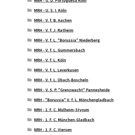
MRH - U. D. Portuguesa Köln
MRH - U. S. I. Köln
MRH - V. f. B. Aachen
MRH - V. f. J. Ratheim
MRH - V. f. L. "Borussia" Niederberg
MRH - V. f. L. Gummersbach
MRH - V. f. L. Köln
MRH - V. f. L. Leverkusen
MRH - V. f. L. Übach-Boscheln
MRH - V. S. P. "Grenzwacht" Pannesheide
NRH - "Borussia" V. f. L. Mönchengladbach
NRH - 1. F. C. Mülheim-Styrum
NRH - 1. F. C. München-Gladbach
NRH - 1. F. C. Viersen