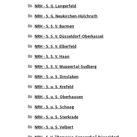
NRH - S. G. Langerfeld
NRH - S. G. Neukirchen-Hülchrath
NRH - S. S. V. Barmen
NRH - S. S. V. Düsseldorf-Oberkassel
NRH - S. S. V. Elberfeld
NRH - S. S. V. Haan
NRH - S. S. V. Wuppertal-Sudberg
NRH - S. u. S. Dinslaken
NRH - S. u. S. Krefeld
NRH - S. u. S. Oberhausen
NRH - S. u. S. Schaag
NRH - S. u. S. Sterkrade
NRH - S. u. S. Velbert
NRH - S. V. "Borussia-Concordia" Düsseldorf