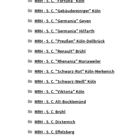
MRH - S. C. "Fortuna" Köln
MRH - S. C. "Gebäudereiniger" Köln
MRH - S. C. "Germania" Geyen
MRH - S. C. "Germania" Hilfarth
MRH - S. C. "Preußen" Köln-Dellbrück
MRH - S. C. "Renault" Brühl
MRH - S. C. "Rhenania" Mariaweiler
MRH - S. C. "Schwarz-Rot" Köln-Merkenich
MRH - S. C. "Schwarz-Weiß" Köln
MRH - S. C. "Viktoria" Köln
MRH - S. C. Alt-Bocklemünd
MRH - S. C. Brühl
MRH - S. C. Disternich
MRH - S. C. Effelsberg