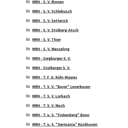
MRH - S. V. Rinnen
MRH - S. V. Schlebusch
MRH - S. V. Setterich
MRH - S. V. Stolberg-Atsch
MRH - S. V. Thier
MRH - S. V. Wesseling
MRH - Siegburger S. V.
MRH - Stolberger S. V.
MRH - T. F. G. Köln-Nippes
MRH - T. S. V. "Bayer" Leverkusen
MRH - T. S. V. Lorbach
MRH - T. S. V. Much
MRH - T. u. S. "Finkenberg" Bonn
MRH - T. u. S. "Germania" Kückhoven