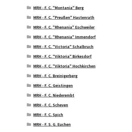
MRH - F. C. "Montania" Berg
MRH - F. C. "Preußen" Hastenrath
MRH - F. C. "Rhenania" Eschweiler
MRH - F. C. "Rhenania" Immendorf
MRH - F. C. "Victoria" Schalbruch
MRH - F. C. "Viktoria" Birkesdorf
MRH - F. C. "Viktoria" Hochkirchen
MRH - F. C. Breinigerberg
MRH - F. C. Geistingen
MRH - F. C. Niederembt
MRH - F. C. Scheven
MRH - F. C. Spich
MRH - F. S. G. Euchen