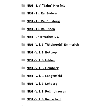
NRH - T. V. "Jahn" Hiesfeld
NRH - Tu. Ra. Büderich
NRH - Tu. Ra. Duisburg
NRH - Tu. Ra. Essen
NRH - Unterrather F. C.
NRH - V. f. B. "Rheingold" Emmerich
NRH - V. f. B. Bottrop
NRH - V. f. B. Hilden
NRH - V. f. B. Homberg
NRH - V. f. B. Langenfeld
NRH - V. f. B. Lohberg
NRH - V. f. B. Rellinghausen
NRH - V. f. B. Remscheid