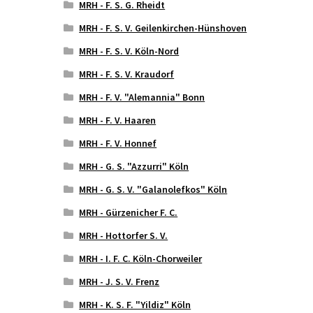
MRH - F. S. G. Rheidt
MRH - F. S. V. Geilenkirchen-Hünshoven
MRH - F. S. V. Köln-Nord
MRH - F. S. V. Kraudorf
MRH - F. V. "Alemannia" Bonn
MRH - F. V. Haaren
MRH - F. V. Honnef
MRH - G. S. "Azzurri" Köln
MRH - G. S. V. "Galanolefkos" Köln
MRH - Gürzenicher F. C.
MRH - Hottorfer S. V.
MRH - I. F. C. Köln-Chorweiler
MRH - J. S. V. Frenz
MRH - K. S. F. "Yildiz" Köln