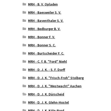
MRH - B. V. Opladen
MRH - Baesweiler S. V.
MRH - Bayenthaler S. V.
MRH - Bedburger B. V.
MRH - Bonner F. V.
MRH - Bonner S. C.
MRH - Burtscheider F. C.
MRH - C. f. B. "Ford" Niehl
MRH - D. J. K. - S. F. Dorff
MRH - D. J. K. "Frisch-Froh" Stolberg
MRH - D. J. K. "Westwacht" Aachen
MRH - D. J. K. Dürscheid
MRH - D. J. K. Glehn-Hostel
MRH - D. J. K. Köln-Nord