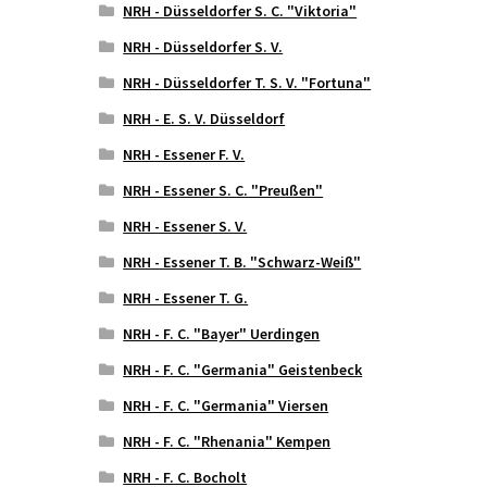
NRH - Düsseldorfer S. C. "Viktoria"
NRH - Düsseldorfer S. V.
NRH - Düsseldorfer T. S. V. "Fortuna"
NRH - E. S. V. Düsseldorf
NRH - Essener F. V.
NRH - Essener S. C. "Preußen"
NRH - Essener S. V.
NRH - Essener T. B. "Schwarz-Weiß"
NRH - Essener T. G.
NRH - F. C. "Bayer" Uerdingen
NRH - F. C. "Germania" Geistenbeck
NRH - F. C. "Germania" Viersen
NRH - F. C. "Rhenania" Kempen
NRH - F. C. Bocholt