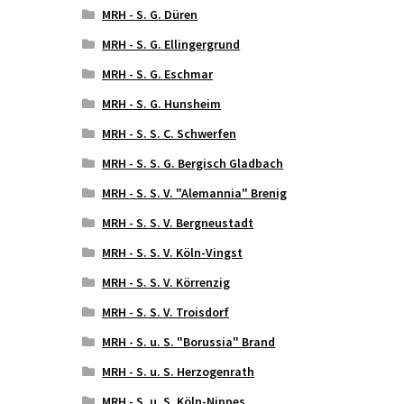
MRH - S. G. Düren
MRH - S. G. Ellingergrund
MRH - S. G. Eschmar
MRH - S. G. Hunsheim
MRH - S. S. C. Schwerfen
MRH - S. S. G. Bergisch Gladbach
MRH - S. S. V. "Alemannia" Brenig
MRH - S. S. V. Bergneustadt
MRH - S. S. V. Köln-Vingst
MRH - S. S. V. Körrenzig
MRH - S. S. V. Troisdorf
MRH - S. u. S. "Borussia" Brand
MRH - S. u. S. Herzogenrath
MRH - S. u. S. Köln-Nippes