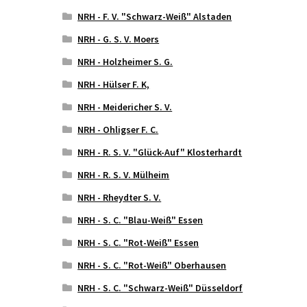
NRH - F. V. "Schwarz-Weiß" Alstaden
NRH - G. S. V. Moers
NRH - Holzheimer S. G.
NRH - Hülser F. K,
NRH - Meidericher S. V.
NRH - Ohligser F. C.
NRH - R. S. V. "Glück-Auf" Klosterhardt
NRH - R. S. V. Mülheim
NRH - Rheydter S. V.
NRH - S. C. "Blau-Weiß" Essen
NRH - S. C. "Rot-Weiß" Essen
NRH - S. C. "Rot-Weiß" Oberhausen
NRH - S. C. "Schwarz-Weiß" Düsseldorf