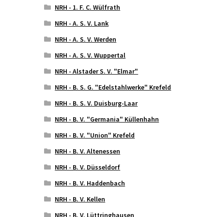
NRH - 1. F. C. Wülfrath
NRH - A. S. V. Lank
NRH - A. S. V. Werden
NRH - A. S. V. Wuppertal
NRH - Alstader S. V. "Elmar"
NRH - B. S. G. "Edelstahlwerke" Krefeld
NRH - B. S. V. Duisburg-Laar
NRH - B. V. "Germania" Küllenhahn
NRH - B. V. "Union" Krefeld
NRH - B. V. Altenessen
NRH - B. V. Düsseldorf
NRH - B. V. Haddenbach
NRH - B. V. Kellen
NRH - B. V. Lüttringhausen