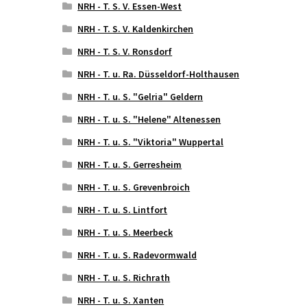
NRH - T. S. V. Essen-West
NRH - T. S. V. Kaldenkirchen
NRH - T. S. V. Ronsdorf
NRH - T. u. Ra. Düsseldorf-Holthausen
NRH - T. u. S. "Gelria" Geldern
NRH - T. u. S. "Helene" Altenessen
NRH - T. u. S. "Viktoria" Wuppertal
NRH - T. u. S. Gerresheim
NRH - T. u. S. Grevenbroich
NRH - T. u. S. Lintfort
NRH - T. u. S. Meerbeck
NRH - T. u. S. Radevormwald
NRH - T. u. S. Richrath
NRH - T. u. S. Xanten