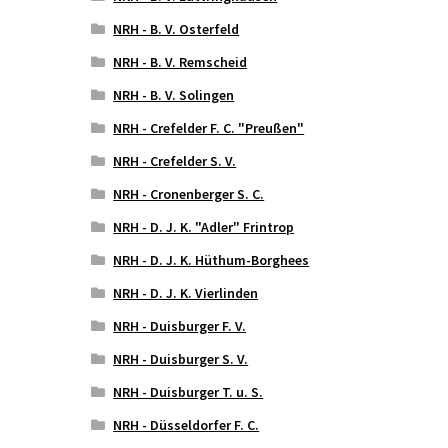
NRH - B. V. Osterfeld
NRH - B. V. Remscheid
NRH - B. V. Solingen
NRH - Crefelder F. C. "Preußen"
NRH - Crefelder S. V.
NRH - Cronenberger S. C.
NRH - D. J. K. "Adler" Frintrop
NRH - D. J. K. Hüthum-Borghees
NRH - D. J. K. Vierlinden
NRH - Duisburger F. V.
NRH - Duisburger S. V.
NRH - Duisburger T. u. S.
NRH - Düsseldorfer F. C.