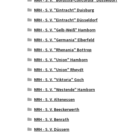
NRH - S. V. "Eintracht" Duisburg
NRH - S. V. "Eintracht" Düsseldorf
NRH - S. V. "Gelb-Weiß" Hamborn
NRH - S. V. "Germania" Elberfeld
NRH - S. V. "Rhenania" Bottrop
NRH - S. V. "Union" Hamborn
NRH - S. V. "Union" Rheydt
NRH - S. V. "Viktoria" Goch
NRH - S. V. "Westende" Hamborn
NRH - S. V. Altenessen
NRH - S. V. Beeckerwerth
NRH - S. V. Benrath
NRH - S. V. Düssern