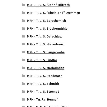
MRH - T. u. S. "Jahn" Hilfrath
MRH - T. u. S. "Rheinland" Dremmen
MRH - T. u. S. Borschemich
MRH - T. u. S. Brüchermühle
MRH - T. u. S. Derschlag
MRH - T. u. S. Höhenhaus
MRH - T. u. S. Langerwehe
MRH - T. u. S. Lindlar
MRH - T. u. S. Marialinden
MRH - T. u. S. Randerath
MRH - T. u. S. Schmidt
MRH - T. u. S. Strempt
MRH - Tu. Ra. Hennef