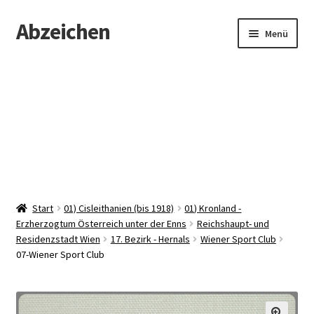
Abzeichen
Zur
Zum
Menü
Navigation
Inhalt
springen
springen
Startseite
Abzeichen
Kontakt
Start
01) Cisleithanien (bis 1918)
01) Kronland -
Erzherzogtum Österreich unter der Enns
Reichshaupt- und
Residenzstadt Wien
17. Bezirk - Hernals
Wiener Sport Club
07-Wiener Sport Club