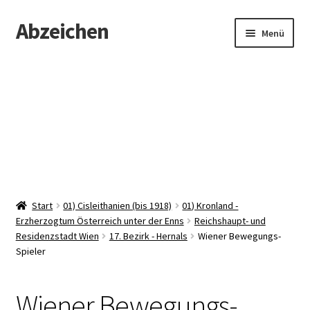
Abzeichen
Zur
Zum
Menü
Navigation
Inhalt
springen
springen
Startseite
Abzeichen
Kontakt
Start
01) Cisleithanien (bis 1918)
01) Kronland -
Erzherzogtum Österreich unter der Enns
Reichshaupt- und
Residenzstadt Wien
17. Bezirk - Hernals
Wiener Bewegungs-
Spieler
Wiener Bewegungs-