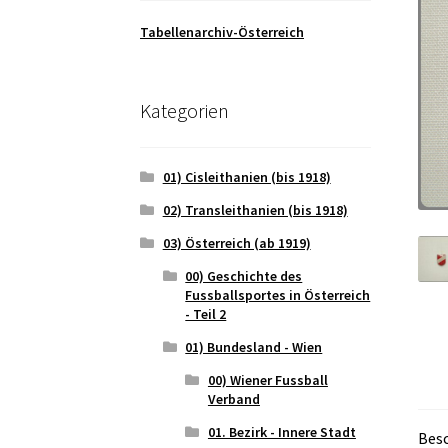
Tabellenarchiv-Österreich
Kategorien
01) Cisleithanien (bis 1918)
02) Transleithanien (bis 1918)
03) Österreich (ab 1919)
00) Geschichte des
Fussballsportes in Österreich
- Teil 2
01) Bundesland - Wien
00) Wiener Fussball
Verband
01. Bezirk - Innere Stadt
Bes