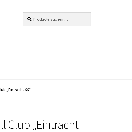
Suche
Suchen
nach:
lub „Eintracht XX“
ll Club „Eintracht