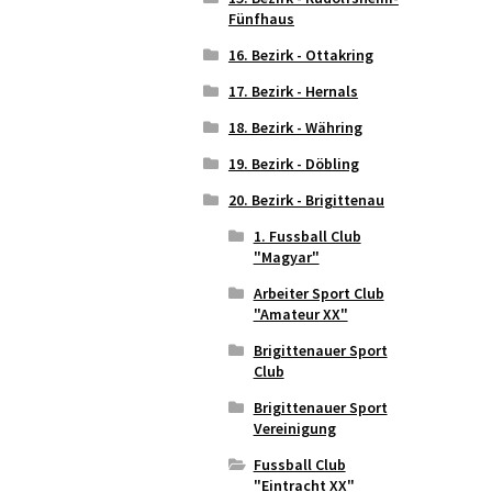
Fünfhaus
16. Bezirk - Ottakring
17. Bezirk - Hernals
18. Bezirk - Währing
19. Bezirk - Döbling
20. Bezirk - Brigittenau
1. Fussball Club
"Magyar"
Arbeiter Sport Club
"Amateur XX"
Brigittenauer Sport
Club
Brigittenauer Sport
Vereinigung
Fussball Club
"Eintracht XX"