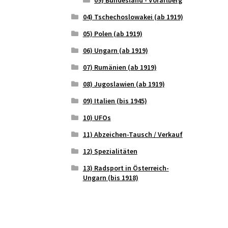
04) Tschechoslowakei (ab 1919)
05) Polen (ab 1919)
06) Ungarn (ab 1919)
07) Rumänien (ab 1919)
08) Jugoslawien (ab 1919)
09) Italien (bis 1945)
10) UFOs
11) Abzeichen-Tausch / Verkauf
12) Spezialitäten
13) Radsport in Österreich-
Ungarn (bis 1918)