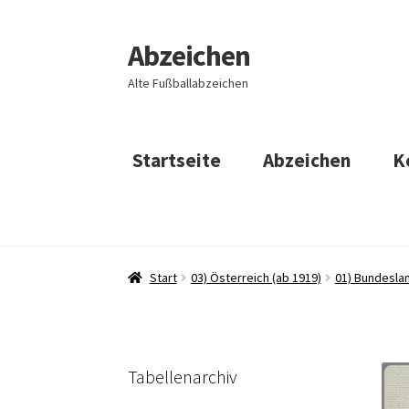
Abzeichen
Zur
Zum
Navigation
Inhalt
Alte Fußballabzeichen
springen
springen
Startseite
Abzeichen
K
Start
03) Österreich (ab 1919)
01) Bundeslan
Tabellenarchiv