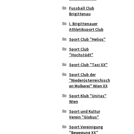
Fussball Club
Brigittenau
I. Brigittenauer
Athletiksport Club
Sport Club "Helios"
Sport Club
"Hochstädt"
Sport Club "Taxi XX"
Sport Club der
"Niederösterreichisch
en Molkerei" Wien XX
Sport Klub "Unitas"
Wien
Sport und Kultur
Verein "Globus"
Sport Vereinigung
"Bewegung XX"