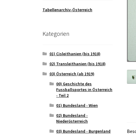
Tabellenarchiv-Österreich
Kategorien
01) Cisleithanien (bis 1918)
02) Transleithanien (bis 1918)
03) Österreich (ab 1919)
00) Geschichte des
Fussballsportes in Österreich
- Teil 2
01) Bundesland - Wien
02) Bundesland -
Niederösterreich
Bes
03) Bundesland - Burgenland