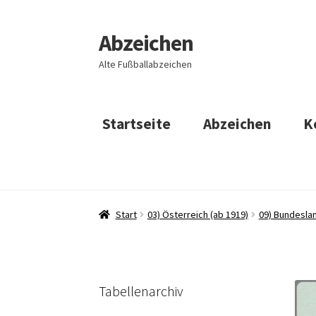
Abzeichen
Zur
Zum
Navigation
Inhalt
Alte Fußballabzeichen
springen
springen
Startseite
Abzeichen
K
Start
03) Österreich (ab 1919)
09) Bundeslan
Tabellenarchiv