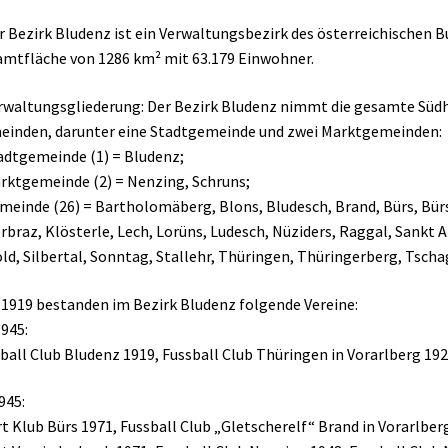
r Bezirk Bludenz ist ein Verwaltungsbezirk des österreichischen B
mtfläche von 1286 km² mit 63.179 Einwohner.
rwaltungsgliederung: Der Bezirk Bludenz nimmt die gesamte Südhäl
inden, darunter eine Stadtgemeinde und zwei Marktgemeinden:
adtgemeinde (1) = Bludenz;
rktgemeinde (2) = Nenzing, Schruns;
meinde (26) = Bartholomäberg, Blons, Bludesch, Brand, Bürs, Bür
rbraz, Klösterle, Lech, Lorüns, Ludesch, Nüziders, Raggal, Sankt
ld, Silbertal, Sonntag, Stallehr, Thüringen, Thüringerberg, Tschag
 1919 bestanden im Bezirk Bludenz folgende Vereine:
1945:
ball Club Bludenz 1919, Fussball Club Thüringen in Vorarlberg 192
945:
t Klub Bürs 1971, Fussball Club „Gletscherelf“ Brand in Vorarlbe