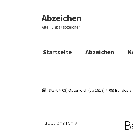
Abzeichen
Zur
Zum
Navigation
Inhalt
Alte Fußballabzeichen
springen
springen
Startseite
Abzeichen
K
Start
03) Österreich (ab 1919)
09) Bundeslan
B
Tabellenarchiv