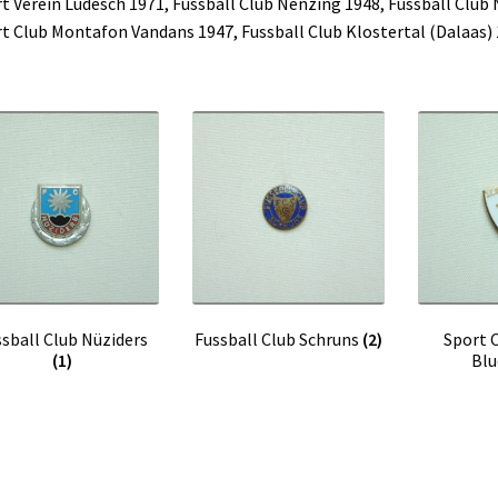
t Verein Ludesch 1971, Fussball Club Nenzing 1948, Fussball Club 
t Club Montafon Vandans 1947, Fussball Club Klostertal (Dalaas) 
ssball Club Nüziders
Fussball Club Schruns
(2)
Sport 
(1)
Bl