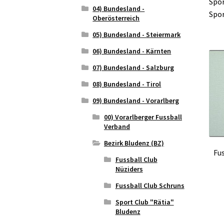
Spor
04) Bundesland -
Spor
Oberösterreich
05) Bundesland - Steiermark
06) Bundesland - Kärnten
07) Bundesland - Salzburg
08) Bundesland - Tirol
09) Bundesland - Vorarlberg
00) Vorarlberger Fussball
Verband
Bezirk Bludenz (BZ)
Fu
Fussball Club
Nüziders
Fussball Club Schruns
Sport Club "Rätia"
Bludenz