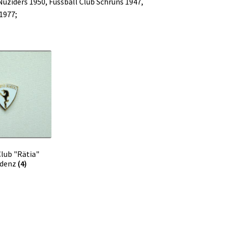
Nüziders 1950, Fussball Club Schruns 1947,
1977;
Club "Rätia"
udenz
(4)