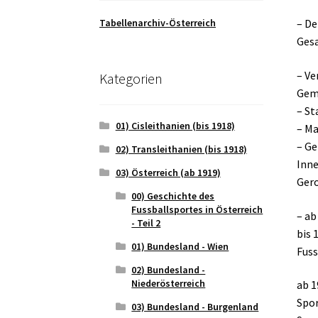
Tabellenarchiv-Österreich
– De
Gesa
– Ve
Kategorien
Geme
– St
01) Cisleithanien (bis 1918)
– Ma
– Ge
02) Transleithanien (bis 1918)
Inne
03) Österreich (ab 1919)
Gero
00) Geschichte des
Fussballsportes in Österreich
– ab
- Teil 2
bis 
01) Bundesland - Wien
Fuss
02) Bundesland -
Niederösterreich
ab 1
Spor
03) Bundesland - Burgenland