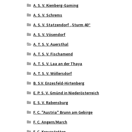
A. S. V. Kienberg-Gaming
A. S. V. Schrems
A. S. V. Statzendorf „Sturm 40“
A. S. V. Vösendorf
A. T. S. V. Auersthal
A. T. S. V. Fischamend
A. T. S. V. Laa an der Thaya
A. T. S. V. Wöllersdorf
B. S.V. Enzesfeld-Hirtenberg
E. P. S. V. Gmünd in Niederösterreich
E. S. V. Rabensburg
F. C. "Austria" Brunn am Gebirge
F. C. Angern/March
F. C. Kreuzstetten