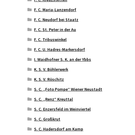
F. C. Maria-Lanzendorf
F. C. Neudorf bei Staatz
F. C. St. Peter in der Au
F. C. Tribuswinkel
F. C. U. Hadres-Markersdorf
I. Waidhofner S. K. an der Ybbs
K. S. V. Böhlerwerk
K. S. V. Röschitz
S. C. „Foto Pompe“ Wiener Neustadt
S. C. „Renz“ Kreuttal
S. C. Enzersfeld im Weinviertel
S. C. Großkrut
S. C. Hadersdorf am Kamp