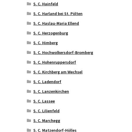
S. C. Hainfeld
S. C. Harland bei St. Pölten
S. C. Haslau-Maria Ellend
S. C. Herzogenburg
S. C. Himberg
S. C. Hochwolkersdorf-Bromberg
S. C. Hohenruppersdorf
S. C. Kirchberg am Wechsel
S. C. Ladendorf
S. C. Lanzenkirchen
S. C. Lassee
S. C. Lilienfeld
S. C. Marchegg
S. C. Matzendorf-Hölles