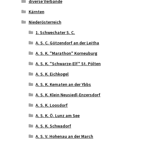
diverse Verbände
Kärnten
Niederösterreich
1. Schwechater S. C.
A. S. C. Götzendorf an der Leitha
A. S. K. "Marathon" Korneuburg
A. S. K. "Schwarze-Elf" St. Pölten
A. S. K. Eichkogel
A. S. K. Kematen an der Ybbs
A. S. K. Klein Neusiedl-Enzersdorf
A. S. K. Loosdorf
A. S. K. Ö. Lunz am See
A. S. K. Schwadorf
A. S. V. Hohenau an der March