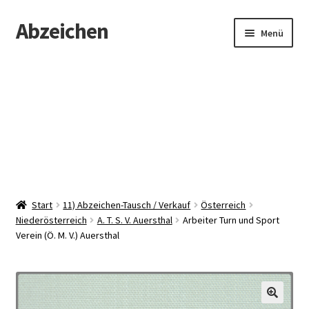
Abzeichen
Zur
Zum
Menü
Navigation
Inhalt
springen
springen
Startseite
Abzeichen
Kontakt
Start
11) Abzeichen-Tausch / Verkauf
Österreich
Niederösterreich
A. T. S. V. Auersthal
Arbeiter Turn und Sport
Verein (Ö. M. V.) Auersthal