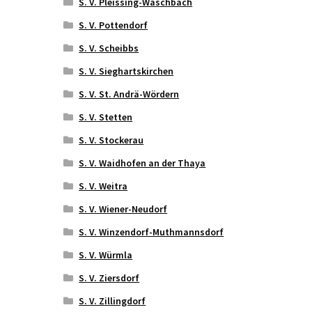
S. V. Pleissing-Waschbach
S. V. Pottendorf
S. V. Scheibbs
S. V. Sieghartskirchen
S. V. St. Andrä-Wördern
S. V. Stetten
S. V. Stockerau
S. V. Waidhofen an der Thaya
S. V. Weitra
S. V. Wiener-Neudorf
S. V. Winzendorf-Muthmannsdorf
S. V. Würmla
S. V. Ziersdorf
S. V. Zillingdorf