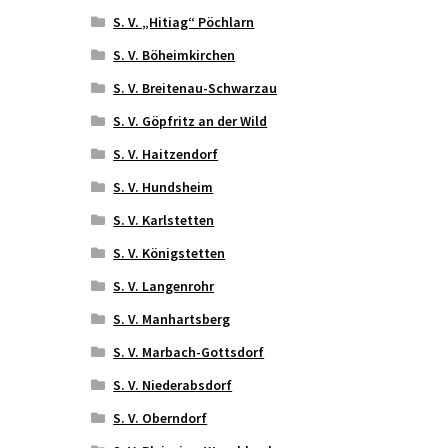
S. V. „Hitiag“ Pöchlarn
S. V. Böheimkirchen
S. V. Breitenau-Schwarzau
S. V. Göpfritz an der Wild
S. V. Haitzendorf
S. V. Hundsheim
S. V. Karlstetten
S. V. Königstetten
S. V. Langenrohr
S. V. Manhartsberg
S. V. Marbach-Gottsdorf
S. V. Niederabsdorf
S. V. Oberndorf