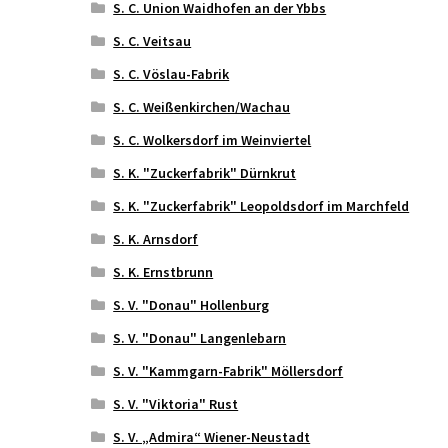
S. C. Union Waidhofen an der Ybbs
S. C. Veitsau
S. C. Vöslau-Fabrik
S. C. Weißenkirchen/Wachau
S. C. Wolkersdorf im Weinviertel
S. K. "Zuckerfabrik" Dürnkrut
S. K. "Zuckerfabrik" Leopoldsdorf im Marchfeld
S. K. Arnsdorf
S. K. Ernstbrunn
S. V. "Donau" Hollenburg
S. V. "Donau" Langenlebarn
S. V. "Kammgarn-Fabrik" Möllersdorf
S. V. "Viktoria" Rust
S. V. „Admira“ Wiener-Neustadt