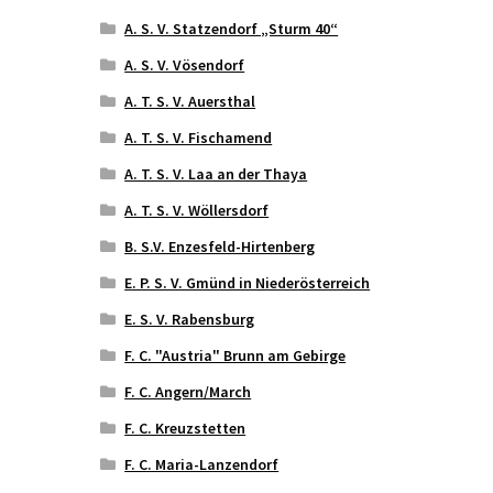
A. S. V. Statzendorf „Sturm 40“
A. S. V. Vösendorf
A. T. S. V. Auersthal
A. T. S. V. Fischamend
A. T. S. V. Laa an der Thaya
A. T. S. V. Wöllersdorf
B. S.V. Enzesfeld-Hirtenberg
E. P. S. V. Gmünd in Niederösterreich
E. S. V. Rabensburg
F. C. "Austria" Brunn am Gebirge
F. C. Angern/March
F. C. Kreuzstetten
F. C. Maria-Lanzendorf