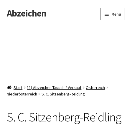
Abzeichen
Zur
Zum
Menü
Navigation
Inhalt
springen
springen
Startseite
Abzeichen
Kontakt
Start
11) Abzeichen-Tausch / Verkauf
Österreich
Niederösterreich
S. C. Sitzenberg-Reidling
S. C. Sitzenberg-Reidling