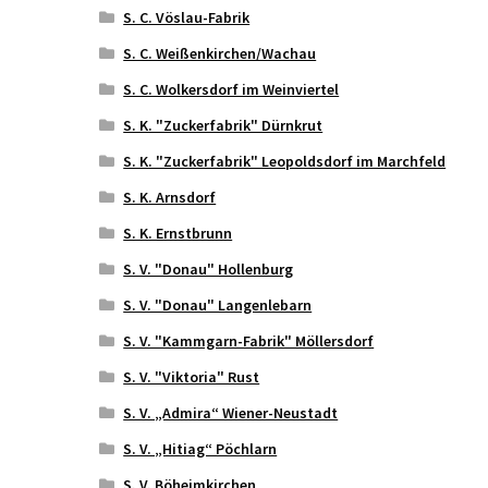
S. C. Vöslau-Fabrik
S. C. Weißenkirchen/Wachau
S. C. Wolkersdorf im Weinviertel
S. K. "Zuckerfabrik" Dürnkrut
S. K. "Zuckerfabrik" Leopoldsdorf im Marchfeld
S. K. Arnsdorf
S. K. Ernstbrunn
S. V. "Donau" Hollenburg
S. V. "Donau" Langenlebarn
S. V. "Kammgarn-Fabrik" Möllersdorf
S. V. "Viktoria" Rust
S. V. „Admira“ Wiener-Neustadt
S. V. „Hitiag“ Pöchlarn
S. V. Böheimkirchen