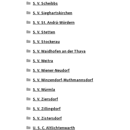
S. V. Scheibbs
S. V. Sieghartskirchen
S. V. St. Andrä-Wördern
S. V. Stetten
S. V. Stockerau
S. V. Waidhofen an der Thaya
S. V. Weitra
S. V. Wiener-Neudorf
S. V. Winzendorf-Muthmannsdorf
S. V. Würmla
S. V. Ziersdorf
S. V. Zillingdorf
S. V. Zistersdorf
U. S. C. Altlichtenwarth