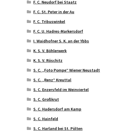
F. C. Neudorf bei Staatz
F. C. St. Peter in der Au
F. C. Tribuswinkel
F. C. U. Hadres-Markersdorf
I. Waidhofner S. K. an der Ybbs
K. S. V. Böhlerwerk
K. S. V. Röschitz
S. C. „Foto Pompe“ Wiener Neustadt
S. C. „Renz“ Kreuttal
S. C. Enzersfeld im Weinviertel
S. C. Großkrut
S. C. Hadersdorf am Kamp
S. C. Hainfeld
S. C. Harland bei St. Pölten