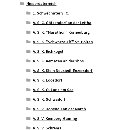
Niederösterreich
1. Schwechater S. C.
A. S. C. Götzendorf an der Leitha
A. S. K. "Marathon" Korneuburg
A. S. K. "Schwarze-Elf" St. Pölten
A. S. K. Eichkogel
A. S. K. Kematen an der Ybbs
A. S. K. Klein Neusiedl-Enzersdorf
A. S. K. Loosdorf
A. S. K. Ö. Lunz am See
A. S. K. Schwadorf
A. S. V. Hohenau an der March
A. S. V. Kienberg-Gaming
A. S. V. Schrems