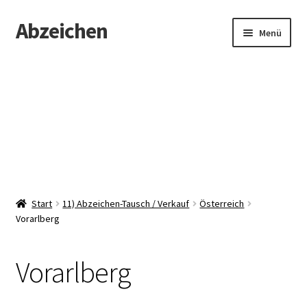
Abzeichen
Zur
Zum
Menü
Navigation
Inhalt
springen
springen
Startseite
Abzeichen
Kontakt
Start
11) Abzeichen-Tausch / Verkauf
Österreich
Vorarlberg
Vorarlberg