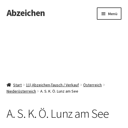
Abzeichen
Zur
Zum
Menü
Navigation
Inhalt
springen
springen
Startseite
Abzeichen
Kontakt
Start
11) Abzeichen-Tausch / Verkauf
Österreich
Niederösterreich
A. S. K. Ö. Lunz am See
A. S. K. Ö. Lunz am See