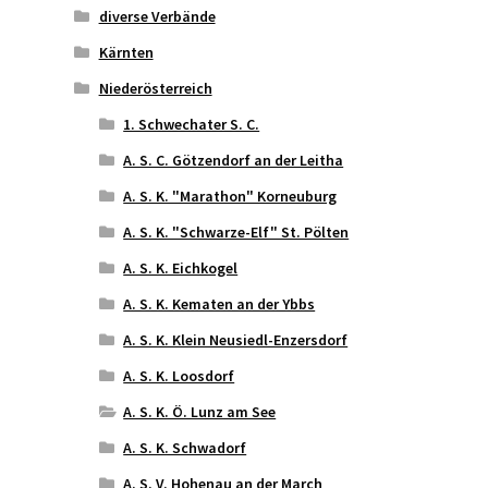
diverse Verbände
Kärnten
Niederösterreich
1. Schwechater S. C.
A. S. C. Götzendorf an der Leitha
A. S. K. "Marathon" Korneuburg
A. S. K. "Schwarze-Elf" St. Pölten
A. S. K. Eichkogel
A. S. K. Kematen an der Ybbs
A. S. K. Klein Neusiedl-Enzersdorf
A. S. K. Loosdorf
A. S. K. Ö. Lunz am See
A. S. K. Schwadorf
A. S. V. Hohenau an der March