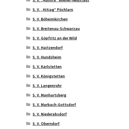
S. V. „Hitiag“ Pöchlarn
S. V. Böheimkirchen
S. V. Breitenau-Schwarzau
S. V. Göpfritz an der Wild
S. V. Haitzendorf
S. V. Hundsheim
S. V. Karlstetten
S. V. Königstetten
S. V. Langenrohr
S. V. Manhartsberg
S. V. Marbach-Gottsdorf
S. V. Niederabsdorf
S. V. Oberndorf