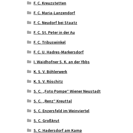
F. C. Kreuzstetten
F. C. Maria-Lanzendorf
F. C. Neudorf bei Staatz
F. C. St. Peter in der Au
F. C. Tribuswinkel
F. C. U. Hadres-Markersdorf
I. Waidhofner S. K. an der Ybbs
K. S. V. Böhlerwerk
K. S. V. Röschitz
S. C. „Foto Pompe“ Wiener Neustadt
S. C. „Renz“ Kreuttal
S. C. Enzersfeld im Weinviertel
S. C. Großkrut
S. C. Hadersdorf am Kamp