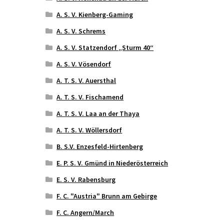
A. S. V. Kienberg-Gaming
A. S. V. Schrems
A. S. V. Statzendorf „Sturm 40“
A. S. V. Vösendorf
A. T. S. V. Auersthal
A. T. S. V. Fischamend
A. T. S. V. Laa an der Thaya
A. T. S. V. Wöllersdorf
B. S.V. Enzesfeld-Hirtenberg
E. P. S. V. Gmünd in Niederösterreich
E. S. V. Rabensburg
F. C. "Austria" Brunn am Gebirge
F. C. Angern/March