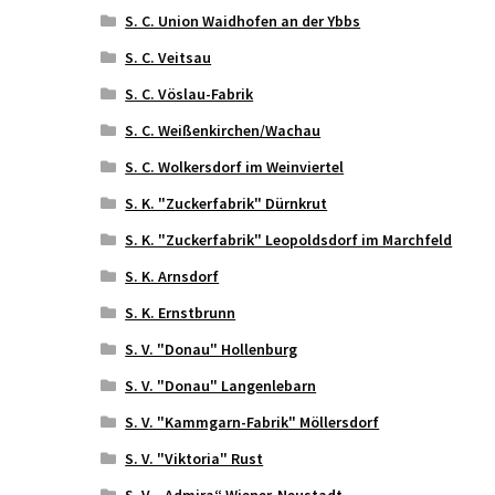
S. C. Union Waidhofen an der Ybbs
S. C. Veitsau
S. C. Vöslau-Fabrik
S. C. Weißenkirchen/Wachau
S. C. Wolkersdorf im Weinviertel
S. K. "Zuckerfabrik" Dürnkrut
S. K. "Zuckerfabrik" Leopoldsdorf im Marchfeld
S. K. Arnsdorf
S. K. Ernstbrunn
S. V. "Donau" Hollenburg
S. V. "Donau" Langenlebarn
S. V. "Kammgarn-Fabrik" Möllersdorf
S. V. "Viktoria" Rust
S. V. „Admira“ Wiener-Neustadt