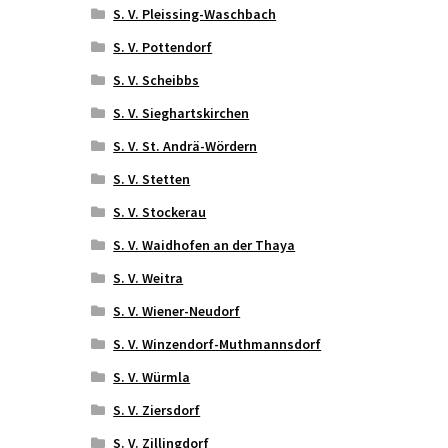
S. V. Pleissing-Waschbach
S. V. Pottendorf
S. V. Scheibbs
S. V. Sieghartskirchen
S. V. St. Andrä-Wördern
S. V. Stetten
S. V. Stockerau
S. V. Waidhofen an der Thaya
S. V. Weitra
S. V. Wiener-Neudorf
S. V. Winzendorf-Muthmannsdorf
S. V. Würmla
S. V. Ziersdorf
S. V. Zillingdorf