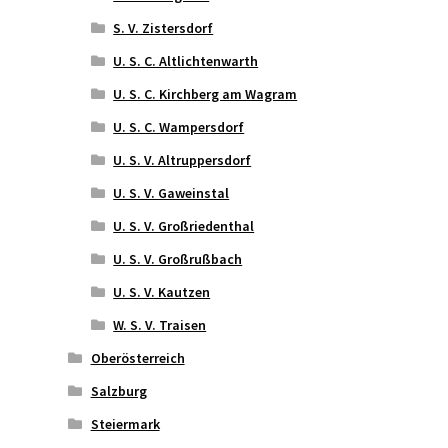
S. V. Zistersdorf
U. S. C. Altlichtenwarth
U. S. C. Kirchberg am Wagram
U. S. C. Wampersdorf
U. S. V. Altruppersdorf
U. S. V. Gaweinstal
U. S. V. Großriedenthal
U. S. V. Großrußbach
U. S. V. Kautzen
W. S. V. Traisen
Oberösterreich
Salzburg
Steiermark