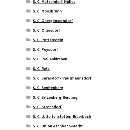
S. C. Matzendorf-Hölles
S. C. Moosbrunn
S. C. Obergänserndorf
S. C. Ollersdorf
S. C. Pottenstein
S. C. Poysdorf
S. C. Prellenkirchen
S. C. Retz
S. C. Sarasdorf-Trautmannsdorf
S. C. Senftenberg
S. C. Sitzenberg-Reidling
S. C. Stronsdorf
S. C. U. Seitenstetten-Biberbach
S. C. Union Aschbach-Markt