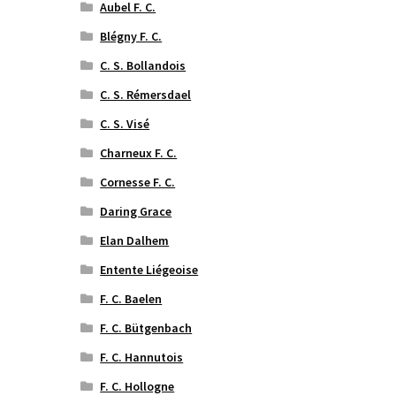
Aubel F. C.
Blégny F. C.
C. S. Bollandois
C. S. Rémersdael
C. S. Visé
Charneux F. C.
Cornesse F. C.
Daring Grace
Elan Dalhem
Entente Liégeoise
F. C. Baelen
F. C. Bütgenbach
F. C. Hannutois
F. C. Hollogne