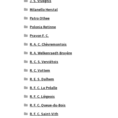
J. S. Vivegnis
Milanello Herstal
Patro Othee
Polonia Retinne
Prayon F. C.
R. A. C. Chèvremontois
R. A. Welkenraedt-Bruyère
R. C. S. Verviétois
R. C. Vottem
R. E. S. Dalhem
R. F. C. La Préalle
R. F. C. Liègeois
R. F. C. Queue-du-Bois
R. F. C. Saint-Vith