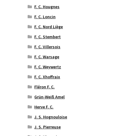
F. C. Hougnes
F. C. Loncin
F. C. Nord Liège
F. C. Stembert
F. C. Villersois
F. C. Warsage
F. C. Weywertz
F. C. Xhoffraix
Fléron F. C.
Grün-Weiß Amel
Herve F. C.
J. S. Hognouloise
J. S. Pierreuse