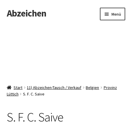
Abzeichen
Zur
Zum
Menü
Navigation
Inhalt
springen
springen
Startseite
Abzeichen
Kontakt
Start
11) Abzeichen-Tausch / Verkauf
Belgien
Provinz
Lüttich
S. F. C. Saive
S. F. C. Saive