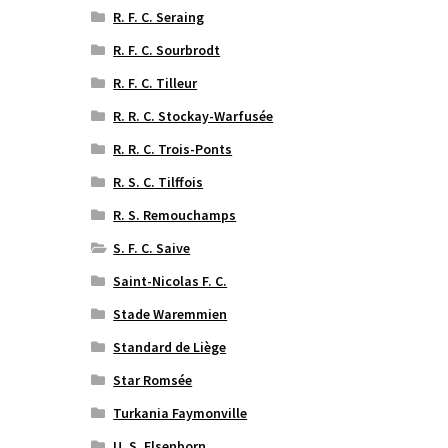
R. F. C. Seraing
R. F. C. Sourbrodt
R. F. C. Tilleur
R. R. C. Stockay-Warfusée
R. R. C. Trois-Ponts
R. S. C. Tilffois
R. S. Remouchamps
S. F. C. Saive
Saint-Nicolas F. C.
Stade Waremmien
Standard de Liège
Star Romsée
Turkania Faymonville
U. S. Elsenborn