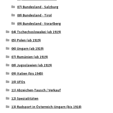
07) Bundesland - Salzburg
08) Bundesland - Tirol
09) Bundesland - Vorarlberg
04) Tschechoslowakei (ab 1919)
05) Polen (ab 1919)
06) Ungarn (ab 1919)
07) Rumänien (ab 1919)
08) Jugoslawien (ab 1919)
09) Italien (bis 1945)
10) UFOs
11) Abzeichen-Tausch / Verkauf
12) Spezialitäten
13) Radsport in Österreich-Ungarn (bis 1918)