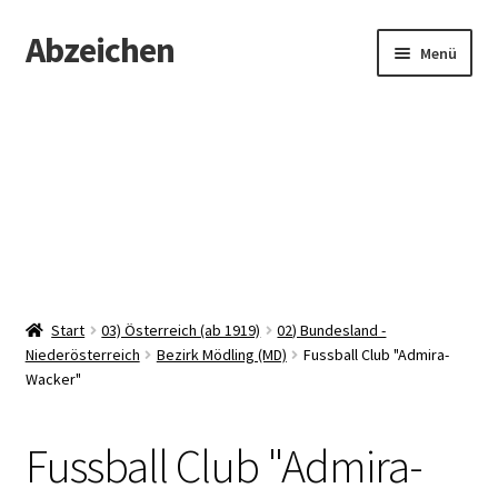
Abzeichen
Zur
Zum
Menü
Navigation
Inhalt
springen
springen
Startseite
Abzeichen
Kontakt
Start
03) Österreich (ab 1919)
02) Bundesland -
Niederösterreich
Bezirk Mödling (MD)
Fussball Club "Admira-
Wacker"
Fussball Club "Admira-