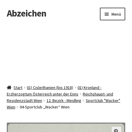
Abzeichen
Zur
Zum
Menü
Navigation
Inhalt
springen
springen
Startseite
Abzeichen
Kontakt
Start
01) Cisleithanien (bis 1918)
01) Kronland -
Erzherzogtum Österreich unter der Enns
Reichshaupt- und
Residenzstadt Wien
12. Bezirk - Meidling
Sportclub "Wacker"
Wien
04-Sportclub „Wacker“ Wien