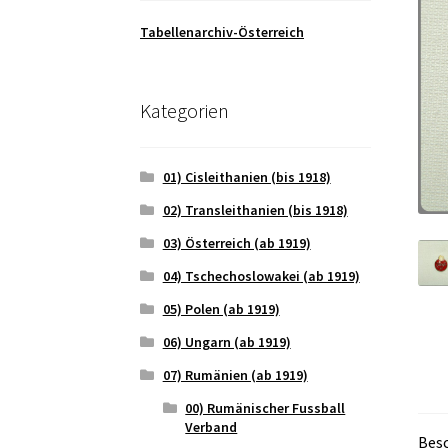
Tabellenarchiv-Österreich
Kategorien
01) Cisleithanien (bis 1918)
02) Transleithanien (bis 1918)
03) Österreich (ab 1919)
04) Tschechoslowakei (ab 1919)
05) Polen (ab 1919)
06) Ungarn (ab 1919)
07) Rumänien (ab 1919)
00) Rumänischer Fussball
Verband
Bes