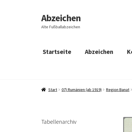
Abzeichen
Zur
Zum
Navigation
Inhalt
Alte Fußballabzeichen
springen
springen
Startseite
Abzeichen
K
Start
07) Rumänien (ab 1919)
Region Banat
Tabellenarchiv