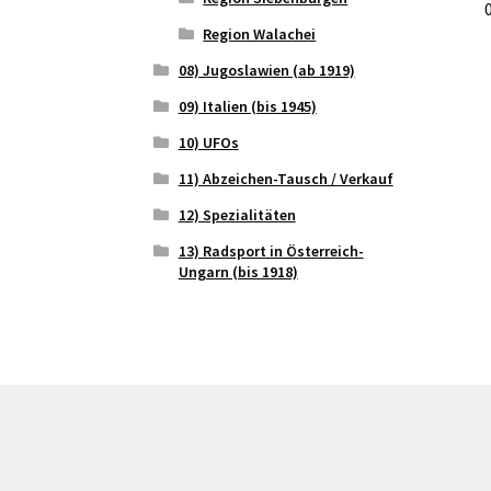
Region Walachei
08) Jugoslawien (ab 1919)
09) Italien (bis 1945)
10) UFOs
11) Abzeichen-Tausch / Verkauf
12) Spezialitäten
13) Radsport in Österreich-
Ungarn (bis 1918)