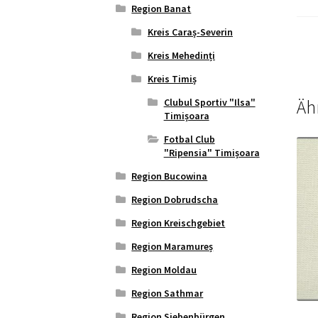
Region Banat
Kreis Caraș-Severin
Kreis Mehedinți
Kreis Timiș
Clubul Sportiv "Ilsa"
Äh
Timișoara
Fotbal Club
"Ripensia" Timișoara
Region Bucowina
Region Dobrudscha
Region Kreischgebiet
Region Maramureș
Region Moldau
Region Sathmar
Region Siebenbürgen