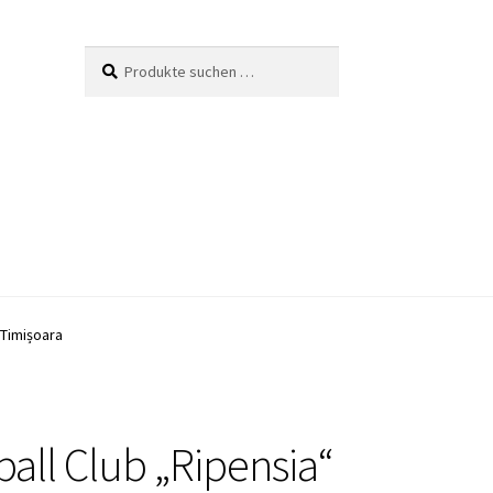
Suche
Suchen
nach:
 Timișoara
ball Club „Ripensia“