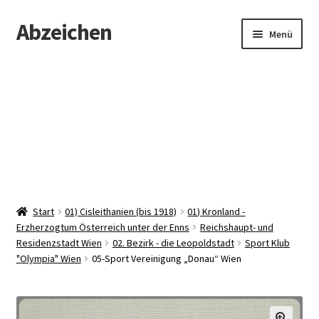
Abzeichen
Zur
Zum
Menü
Navigation
Inhalt
springen
springen
Startseite
Abzeichen
Kontakt
Start
01) Cisleithanien (bis 1918)
01) Kronland -
Erzherzogtum Österreich unter der Enns
Reichshaupt- und
Residenzstadt Wien
02. Bezirk - die Leopoldstadt
Sport Klub
"Olympia" Wien
05-Sport Vereinigung „Donau“ Wien