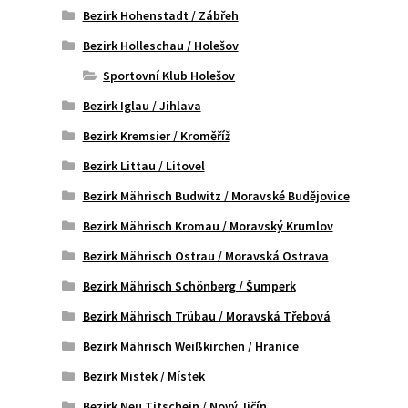
Bezirk Hohenstadt / Zábřeh
Bezirk Holleschau / Holešov
Sportovní Klub Holešov
Bezirk Iglau / Jihlava
Bezirk Kremsier / Kroměříž
Bezirk Littau / Litovel
Bezirk Mährisch Budwitz / Moravské Budějovice
Bezirk Mährisch Kromau / Moravský Krumlov
Bezirk Mährisch Ostrau / Moravská Ostrava
Bezirk Mährisch Schönberg / Šumperk
Bezirk Mährisch Trübau / Moravská Třebová
Bezirk Mährisch Weißkirchen / Hranice
Bezirk Mistek / Místek
Bezirk Neu Titschein / Nový Jičín