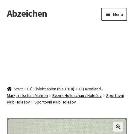
Abzeichen
Zur
Zum
Menü
Navigation
Inhalt
springen
springen
Startseite
Abzeichen
Kontakt
Start
01) Cisleithanien (bis 1918)
11) Kronland -
Markgrafschaft Mähren
Bezirk Holleschau / Holešov
Sportovní
Klub Holešov
Sportovní Klub Holešov