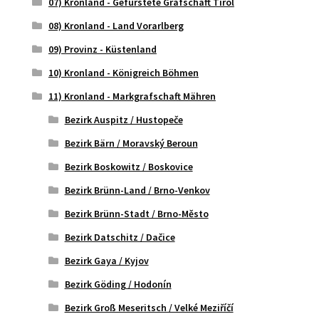
07) Kronland - Gefürstete Grafschaft Tirol
08) Kronland - Land Vorarlberg
09) Provinz - Küstenland
10) Kronland - Königreich Böhmen
11) Kronland - Markgrafschaft Mähren
Bezirk Auspitz / Hustopeče
Bezirk Bärn / Moravský Beroun
Bezirk Boskowitz / Boskovice
Bezirk Brünn-Land / Brno-Venkov
Bezirk Brünn-Stadt / Brno-Město
Bezirk Datschitz / Dačice
Bezirk Gaya / Kyjov
Bezirk Göding / Hodonín
Bezirk Groß Meseritsch / Velké Meziříčí