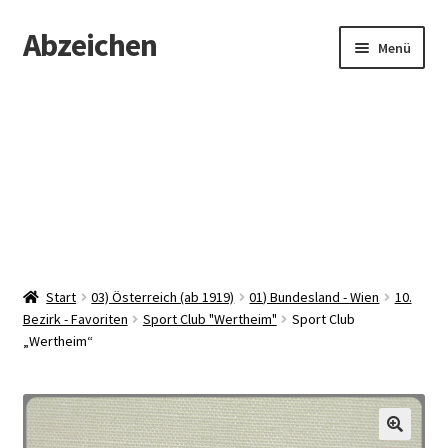
Abzeichen
Zur
Zum
Menü
Navigation
Inhalt
springen
springen
Startseite
Abzeichen
Kontakt
Start
03) Österreich (ab 1919)
01) Bundesland - Wien
10.
Bezirk - Favoriten
Sport Club "Wertheim"
Sport Club
„Wertheim“