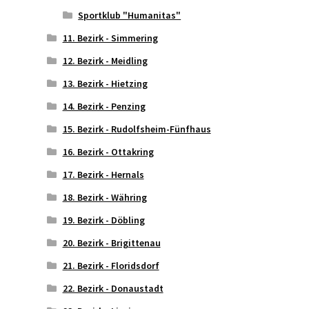
Sportklub "Humanitas"
11. Bezirk - Simmering
12. Bezirk - Meidling
13. Bezirk - Hietzing
14. Bezirk - Penzing
15. Bezirk - Rudolfsheim-Fünfhaus
16. Bezirk - Ottakring
17. Bezirk - Hernals
18. Bezirk - Währing
19. Bezirk - Döbling
20. Bezirk - Brigittenau
21. Bezirk - Floridsdorf
22. Bezirk - Donaustadt