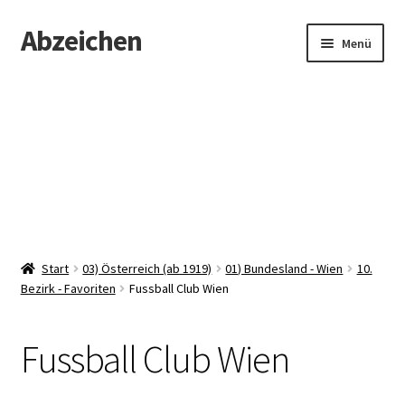
Abzeichen
Zur
Zum
Menü
Navigation
Inhalt
springen
springen
Startseite
Abzeichen
Kontakt
Start
03) Österreich (ab 1919)
01) Bundesland - Wien
10.
Bezirk - Favoriten
Fussball Club Wien
Fussball Club Wien