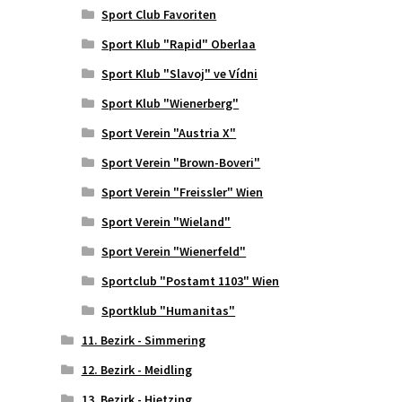
Sport Club Favoriten
Sport Klub "Rapid" Oberlaa
Sport Klub "Slavoj" ve Vídni
Sport Klub "Wienerberg"
Sport Verein "Austria X"
Sport Verein "Brown-Boveri"
Sport Verein "Freissler" Wien
Sport Verein "Wieland"
Sport Verein "Wienerfeld"
Sportclub "Postamt 1103" Wien
Sportklub "Humanitas"
11. Bezirk - Simmering
12. Bezirk - Meidling
13. Bezirk - Hietzing