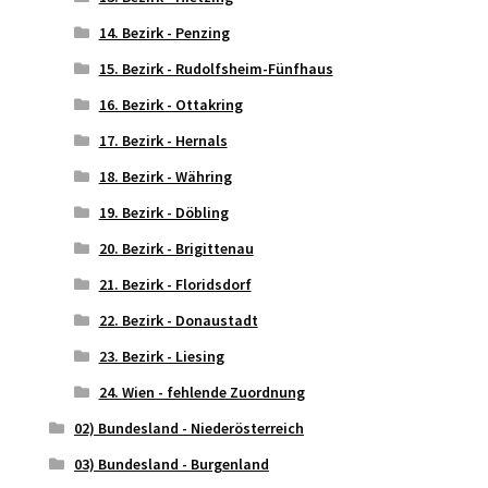
14. Bezirk - Penzing
15. Bezirk - Rudolfsheim-Fünfhaus
16. Bezirk - Ottakring
17. Bezirk - Hernals
18. Bezirk - Währing
19. Bezirk - Döbling
20. Bezirk - Brigittenau
21. Bezirk - Floridsdorf
22. Bezirk - Donaustadt
23. Bezirk - Liesing
24. Wien - fehlende Zuordnung
02) Bundesland - Niederösterreich
03) Bundesland - Burgenland