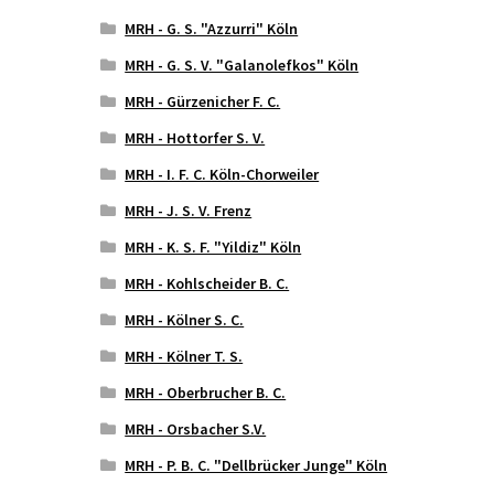
MRH - G. S. "Azzurri" Köln
MRH - G. S. V. "Galanolefkos" Köln
MRH - Gürzenicher F. C.
MRH - Hottorfer S. V.
MRH - I. F. C. Köln-Chorweiler
MRH - J. S. V. Frenz
MRH - K. S. F. "Yildiz" Köln
MRH - Kohlscheider B. C.
MRH - Kölner S. C.
MRH - Kölner T. S.
MRH - Oberbrucher B. C.
MRH - Orsbacher S.V.
MRH - P. B. C. "Dellbrücker Junge" Köln