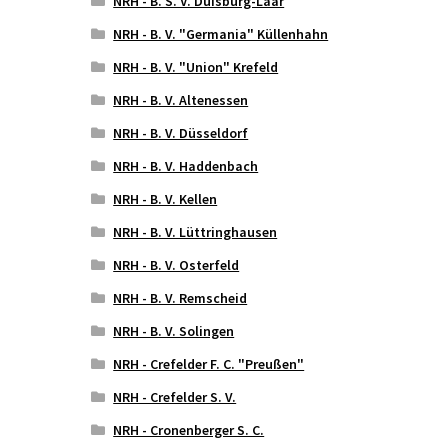
NRH - B. S. V. Duisburg-Laar
NRH - B. V. "Germania" Küllenhahn
NRH - B. V. "Union" Krefeld
NRH - B. V. Altenessen
NRH - B. V. Düsseldorf
NRH - B. V. Haddenbach
NRH - B. V. Kellen
NRH - B. V. Lüttringhausen
NRH - B. V. Osterfeld
NRH - B. V. Remscheid
NRH - B. V. Solingen
NRH - Crefelder F. C. "Preußen"
NRH - Crefelder S. V.
NRH - Cronenberger S. C.