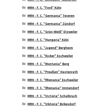
MRH - F. C. "Ford" Köln
MRH - F. C. "Germania" Teveren
MRH - F. C. "Germania" Zündorf
MRH - F. C. "Grün-Weiß" Etzweiler
MRH - F. C. "Hungaria" Köln
MRH - F. C. "Jugend" Bergheim
MRH - F. C. "Kicker" Eschweiler
MRH - F. C. "Montania" Berg
MRH - F. C. "Preußen" Hastenrath
MRH - F. C. "Rhenania" Eschweiler
MRH - F. C. "Rhenania" Immendorf
MRH - F. C. "Victoria" Schalbruch
MRH - F. C. "Viktoria" Birkesdorf