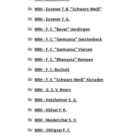
NRH - Essener T. B. "Schwarz-Weiß"
NRH - Essener T. G.
NRH - F. C. "Bayer" Uerdingen
NRH - F. C. "Germania" Geistenbeck
NRH - F. C. "Germania" Viersen
NRH - F. C. "Rhenania" Kempen
NRH - F. C. Bocholt
NRH - F. V. "Schwarz-Weiß" Alstaden
NRH - G. S. V. Moers
NRH - Holzheimer S. G.
NRH - Hülser F. K,
NRH - Meidericher S. V.
NRH - Ohligser F. C.