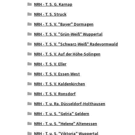
NRH - T. S. G. Karnap
NRH - T. S. Struck
NRH - T. S. V. "Bayer" Dormagen
NRH - T. S. V. "Grün-Weiß" Wuppertal
NRH - T. S. V. "Schwarz-Weiß" Radevormwald
NRH - T. S. V. Auf der Höhe-Solingen
NRH - T. S. V. Eller
NRH - T. S. V. Essen-West
NRH - T. S. V. Kaldenkirchen
NRH - T. S. V. Ronsdorf
NRH - T. u. Ra. Düsseldorf-Holthausen
NRH - T. u. S. "Gelria" Geldern
NRH - T. u. S. "Helene" Altenessen
NRH - T. u. S. "Viktoria" Wuppertal