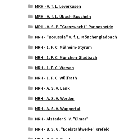
MRH - V. f. L. Leverkusen
MRH - V. f. L. Übach-Boscheln
MRH - V. S. P. "Grenzwacht" Pannesheide
NRH - "Borussia" V. f. L. Mönchengladbach
NRH - 1. F. C. Mülheim-Styrum
NRH - 1. F. C. München-Gladbach
NRH - 1. F. C. Viersen
NRH - 1. F. C. Wülfrath
NRH - A. S. V. Lank
NRH - A. S. V. Werden
NRH - A. S. V. Wuppertal
NRH - Alstader S. V. "Elmar"
NRH - B. S. G. "Edelstahlwerke" Krefeld