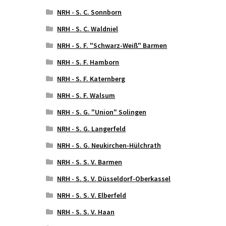
NRH - S. C. Sonnborn
NRH - S. C. Waldniel
NRH - S. F. "Schwarz-Weiß" Barmen
NRH - S. F. Hamborn
NRH - S. F. Katernberg
NRH - S. F. Walsum
NRH - S. G. "Union" Solingen
NRH - S. G. Langerfeld
NRH - S. G. Neukirchen-Hülchrath
NRH - S. S. V. Barmen
NRH - S. S. V. Düsseldorf-Oberkassel
NRH - S. S. V. Elberfeld
NRH - S. S. V. Haan