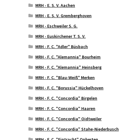
MRH - E. S. V. Aachen
MRH - E. S. V. Gremberghoven
MRH - Eschweiler S. G.
MRH - Euskirchener T. S. V.
MRH - F. C. "Adler" Büsbach
MRH - F. C. "Alemannia" Bourheim
MRH - F. C. "Alemannia" Heinsberg
MRH - F. C. "Blau-Weiß" Merken
MRH - F. C. "Borussia" Hückelhoven
MRH - F. C. "Concordia" Birgelen
MRH - F. C. "Concordia" Haaren
MRH - F. C. "Concordia" Oidtweiler
MRH - F. C. "Concordia" Stahe-Niederbusch
MRH - F. C. "Eintracht" Opherten