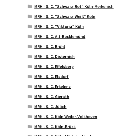
MRH - S. C. "Schwarz-Rot" Köln-Merkenich
MRH - S. C. "Schwarz-Weiß" Köln
MRH - S. C. "Viktoria" Köln
MRH - S. C. Alt-Bocklemünd
MRH - S. C. Brühl
MRH - S. C. Disternich
MRH - S. C. Effelsberg
MRH - S. C. Elsdorf
MRH - S. C. Erkelenz
MRH - S. C. Gierath
MRH - S. C. Jülich
MRH - S. C. Köln Weiler-Volkhoven
MRH - S. C. Köln-Brück