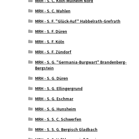
MRH - S. C. Köln-Mülheim Nord
MRH - S. C. Wahlen
MRH - S. F. "Glück-Auf" Habbelrath-Grefrath
MRH - S. F. Düren
MRH - S. F. Köln
MRH - S. F. Zündorf
MRH - S. G. "Germania-Burgwart" Brandenberg-
Bergstein
MRH - S. G. Düren
MRH - S. G. Ellingergrund
MRH - S. G. Eschmar
MRH - S. G. Hunsheim
MRH - S. S. C. Schwerfen
MRH - S. S. G. Bergisch Gladbach