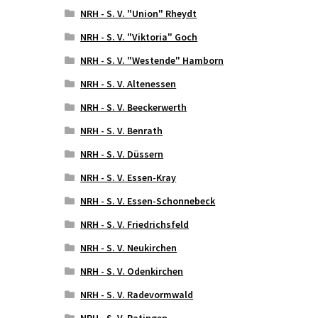
NRH - S. V. "Union" Rheydt
NRH - S. V. "Viktoria" Goch
NRH - S. V. "Westende" Hamborn
NRH - S. V. Altenessen
NRH - S. V. Beeckerwerth
NRH - S. V. Benrath
NRH - S. V. Düssern
NRH - S. V. Essen-Kray
NRH - S. V. Essen-Schonnebeck
NRH - S. V. Friedrichsfeld
NRH - S. V. Neukirchen
NRH - S. V. Odenkirchen
NRH - S. V. Radevormwald