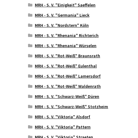
MRH - S. V. "Einigkeit" Saeffelen
MRH - S. V. "Germania" Lieck
MRH - S. V. "Nordstern" Köln
MRH - S. V. "Rhenania" Richterich
MRH - S. V. "Rhenania" Würselen
MRH - S. V. "Rot-Weiß" Braunsrath
MRH - S. V. "Rot-Weiß" Eulenthal
MRH - S. V. "Rot-Weiß" Lamersdorf
MRH - S. V. "Rot-Weiß" Waldenrath
MRH - S. V. "Schwarz-Weiß" Düren
MRH - S. V. "Schwarz-Weiß" Stotzheim
MRH - S. V. "Viktoria" Alsdorf
MRH - S. V. "Viktoria" Pattern
MRH - S. V. "Viktoria" Straeten