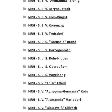
MRH - S. S. V. "Alemannia" Brenig
MRH - S. S. V. Bergneustadt
MRH - S. S. V. Köln-Vingst
MRH - S. S. V. Körrenzig
MRH - S. S. V. Troisdorf
MRH - S. u. S. "Borussia" Brand
MRH - S. u. S. Herzogenrath
MRH - S. u. S. Köln-Nippes
MRH - S. u. S. Oberaußem
MRH - S. u. S. Vogelsang
MRH - S. V. "Adler" Effeld
MRH - S. V. "Agrippina-Germania" Köln
MRH - S. V. "Alemannia" Mariadorf
MRH - S. V. "Blau-Weiß" Gillrath