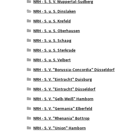
NRH - S. S. V. Wuppertal-Sudberg
NRH - S. u. S. Dinslaken
NRH - S. u. S. Krefeld
NRH - S. u. S. Oberhausen
NRH - S. u. S. Schaag
NRH - S. u. S. Sterkrade
NRH - S. u. S. Velbert
NRH - S. V. "Borussia-Concordia" Düsseldorf
NRH - S. V. "Eintracht" Duisburg
NRH - S. V. "Eintracht" Düsseldorf
NRH - S. V. "Gelb-Weiß" Hamborn
NRH - S. V. "Germania" Elberfeld
NRH - S. V. "Rhenania" Bottrop
NRH - S. V. "Union" Hamborn