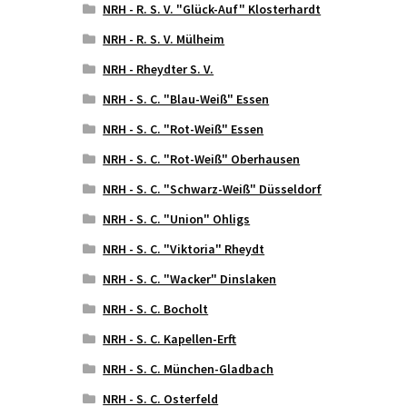
NRH - R. S. V. "Glück-Auf" Klosterhardt
NRH - R. S. V. Mülheim
NRH - Rheydter S. V.
NRH - S. C. "Blau-Weiß" Essen
NRH - S. C. "Rot-Weiß" Essen
NRH - S. C. "Rot-Weiß" Oberhausen
NRH - S. C. "Schwarz-Weiß" Düsseldorf
NRH - S. C. "Union" Ohligs
NRH - S. C. "Viktoria" Rheydt
NRH - S. C. "Wacker" Dinslaken
NRH - S. C. Bocholt
NRH - S. C. Kapellen-Erft
NRH - S. C. München-Gladbach
NRH - S. C. Osterfeld