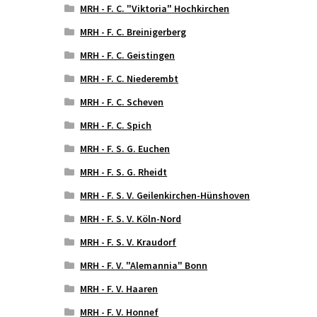
MRH - F. C. "Viktoria" Hochkirchen
MRH - F. C. Breinigerberg
MRH - F. C. Geistingen
MRH - F. C. Niederembt
MRH - F. C. Scheven
MRH - F. C. Spich
MRH - F. S. G. Euchen
MRH - F. S. G. Rheidt
MRH - F. S. V. Geilenkirchen-Hünshoven
MRH - F. S. V. Köln-Nord
MRH - F. S. V. Kraudorf
MRH - F. V. "Alemannia" Bonn
MRH - F. V. Haaren
MRH - F. V. Honnef