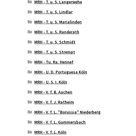
MRH - T. u. S. Langerwehe
MRH - T. u. S. Lindlar
MRH - T. u. S. Marialinden
MRH - T. u. S. Randerath
MRH - T. u. S. Schmidt
MRH - T. u. S. Strempt
MRH - Tu. Ra. Hennef
MRH - U. D. Portuguesa Köln
MRH - U. S. I. Köln
MRH - V. f. B. Aachen
MRH - V. f. J. Ratheim
MRH - V. f. L. "Borussia" Niederberg
MRH - V. f. L. Gummersbach
MRH - V. f. L. Köln