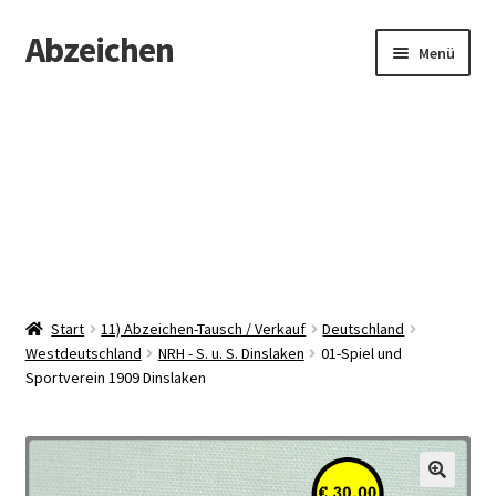
Abzeichen
Zur
Zum
Menü
Navigation
Inhalt
springen
springen
Startseite
Abzeichen
Kontakt
Start
11) Abzeichen-Tausch / Verkauf
Deutschland
Westdeutschland
NRH - S. u. S. Dinslaken
01-Spiel und
Sportverein 1909 Dinslaken