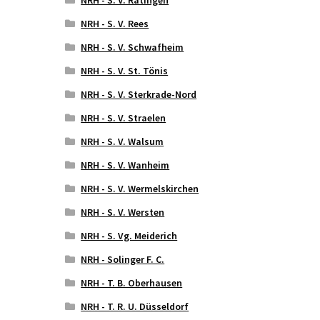
NRH - S. V. Ratingen
NRH - S. V. Rees
NRH - S. V. Schwafheim
NRH - S. V. St. Tönis
NRH - S. V. Sterkrade-Nord
NRH - S. V. Straelen
NRH - S. V. Walsum
NRH - S. V. Wanheim
NRH - S. V. Wermelskirchen
NRH - S. V. Wersten
NRH - S. Vg. Meiderich
NRH - Solinger F. C.
NRH - T. B. Oberhausen
NRH - T. R. U. Düsseldorf