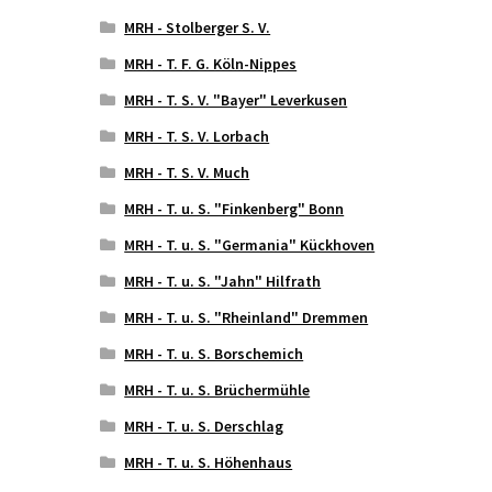
MRH - Stolberger S. V.
MRH - T. F. G. Köln-Nippes
MRH - T. S. V. "Bayer" Leverkusen
MRH - T. S. V. Lorbach
MRH - T. S. V. Much
MRH - T. u. S. "Finkenberg" Bonn
MRH - T. u. S. "Germania" Kückhoven
MRH - T. u. S. "Jahn" Hilfrath
MRH - T. u. S. "Rheinland" Dremmen
MRH - T. u. S. Borschemich
MRH - T. u. S. Brüchermühle
MRH - T. u. S. Derschlag
MRH - T. u. S. Höhenhaus