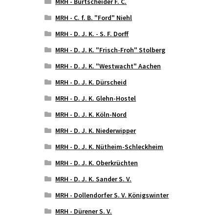
MRH - Burtscheider F. C.
MRH - C. f. B. "Ford" Niehl
MRH - D. J. K. - S. F. Dorff
MRH - D. J. K. "Frisch-Froh" Stolberg
MRH - D. J. K. "Westwacht" Aachen
MRH - D. J. K. Dürscheid
MRH - D. J. K. Glehn-Hostel
MRH - D. J. K. Köln-Nord
MRH - D. J. K. Niederwipper
MRH - D. J. K. Nütheim-Schleckheim
MRH - D. J. K. Oberkrüchten
MRH - D. J. K. Sander S. V.
MRH - Dollendorfer S. V. Königswinter
MRH - Dürener S. V.