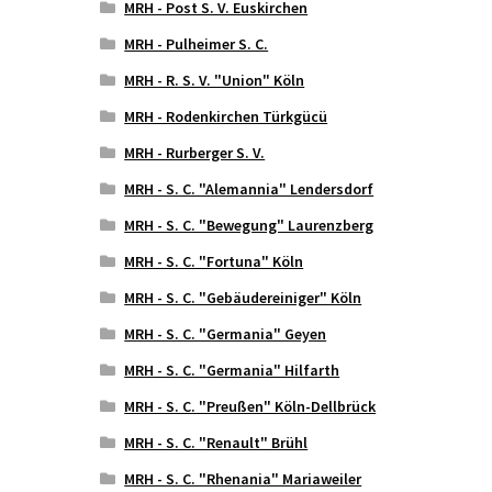
MRH - Post S. V. Euskirchen
MRH - Pulheimer S. C.
MRH - R. S. V. "Union" Köln
MRH - Rodenkirchen Türkgücü
MRH - Rurberger S. V.
MRH - S. C. "Alemannia" Lendersdorf
MRH - S. C. "Bewegung" Laurenzberg
MRH - S. C. "Fortuna" Köln
MRH - S. C. "Gebäudereiniger" Köln
MRH - S. C. "Germania" Geyen
MRH - S. C. "Germania" Hilfarth
MRH - S. C. "Preußen" Köln-Dellbrück
MRH - S. C. "Renault" Brühl
MRH - S. C. "Rhenania" Mariaweiler