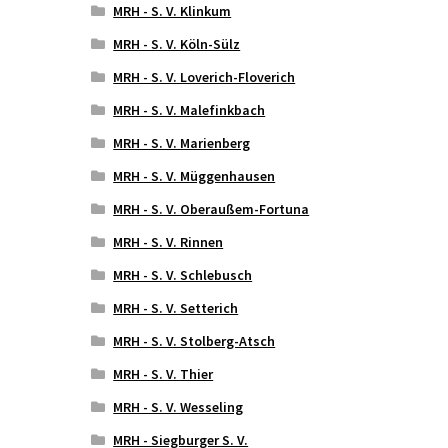
MRH - S. V. Klinkum
MRH - S. V. Köln-Sülz
MRH - S. V. Loverich-Floverich
MRH - S. V. Malefinkbach
MRH - S. V. Marienberg
MRH - S. V. Müggenhausen
MRH - S. V. Oberaußem-Fortuna
MRH - S. V. Rinnen
MRH - S. V. Schlebusch
MRH - S. V. Setterich
MRH - S. V. Stolberg-Atsch
MRH - S. V. Thier
MRH - S. V. Wesseling
MRH - Siegburger S. V.