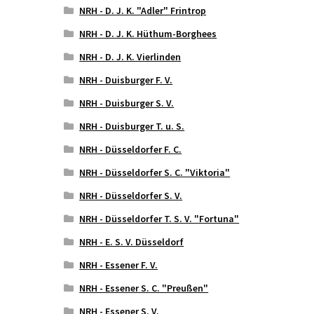
NRH - D. J. K. "Adler" Frintrop
NRH - D. J. K. Hüthum-Borghees
NRH - D. J. K. Vierlinden
NRH - Duisburger F. V.
NRH - Duisburger S. V.
NRH - Duisburger T. u. S.
NRH - Düsseldorfer F. C.
NRH - Düsseldorfer S. C. "Viktoria"
NRH - Düsseldorfer S. V.
NRH - Düsseldorfer T. S. V. "Fortuna"
NRH - E. S. V. Düsseldorf
NRH - Essener F. V.
NRH - Essener S. C. "Preußen"
NRH - Essener S. V.