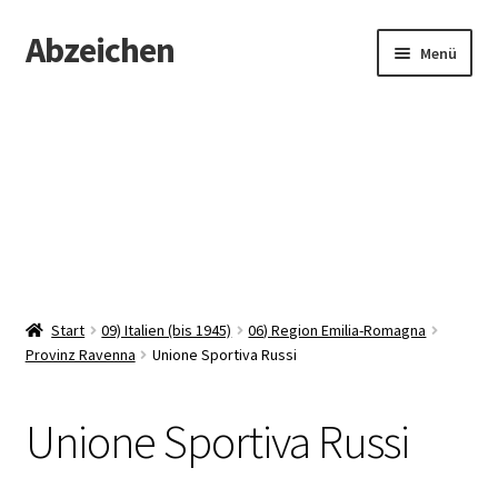
Abzeichen
Zur
Zum
Menü
Navigation
Inhalt
springen
springen
Startseite
Abzeichen
Kontakt
Start
09) Italien (bis 1945)
06) Region Emilia-Romagna
Provinz Ravenna
Unione Sportiva Russi
Unione Sportiva Russi