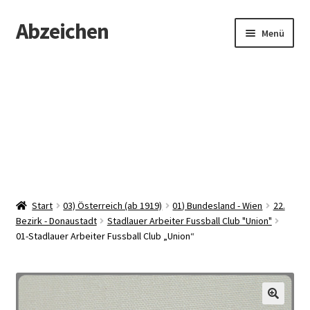
Abzeichen
Zur
Zum
Menü
Navigation
Inhalt
springen
springen
Startseite
Abzeichen
Kontakt
Start
03) Österreich (ab 1919)
01) Bundesland - Wien
22.
Bezirk - Donaustadt
Stadlauer Arbeiter Fussball Club "Union"
01-Stadlauer Arbeiter Fussball Club „Union“