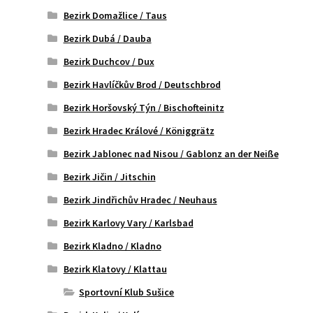
Bezirk Domažlice / Taus
Bezirk Dubá / Dauba
Bezirk Duchcov / Dux
Bezirk Havlíčkův Brod / Deutschbrod
Bezirk Horšovský Týn / Bischofteinitz
Bezirk Hradec Králové / Königgrätz
Bezirk Jablonec nad Nisou / Gablonz an der Neiße
Bezirk Jičin / Jitschin
Bezirk Jindřichův Hradec / Neuhaus
Bezirk Karlovy Vary / Karlsbad
Bezirk Kladno / Kladno
Bezirk Klatovy / Klattau
Sportovní Klub Sušice