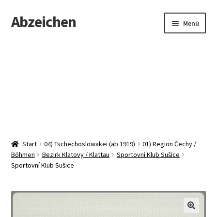
Abzeichen
Zur
Zum
Menü
Navigation
Inhalt
springen
springen
Startseite
Abzeichen
Kontakt
Start
04) Tschechoslowakei (ab 1919)
01) Region Čechy /
Böhmen
Bezirk Klatovy / Klattau
Sportovní Klub Sušice
Sportovní Klub Sušice