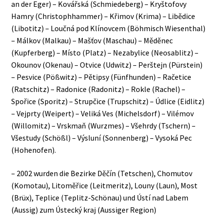
an der Eger) – Kovářská (Schmiedeberg) – Kryštofovy
Hamry (Christophhammer) – Křimov (Krima) – Libědice
(Libotitz) – Loučná pod Klínovcem (Böhmisch Wiesenthal)
– Málkov (Malkau) – Mašťov (Maschau) – Měděnec
(Kupferberg) – Místo (Platz) – Nezabylice (Neosablitz) –
Okounov (Okenau) – Otvice (Udwitz) – Perštejn (Pürstein)
– Pesvice (Pößwitz) – Pětipsy (Fünfhunden) – Račetice
(Ratschitz) – Radonice (Radonitz) – Rokle (Rachel) –
Spořice (Sporitz) – Strupčice (Trupschitz) – Údlice (Eidlitz)
– Vejprty (Weipert) – Veliká Ves (Michelsdorf) – Vilémov
(Willomitz) – Vrskmaň (Wurzmes) – Všehrdy (Tschern) –
Všestudy (Schößl) – Výsluní (Sonnenberg) – Vysoká Pec
(Hohenofen).
– 2002 wurden die Bezirke Děčín (Tetschen), Chomutov
(Komotau), Litoměřice (Leitmeritz), Louny (Laun), Most
(Brüx), Teplice (Teplitz-Schönau) und Ústí nad Labem
(Aussig) zum Ústecký kraj (Aussiger Region)