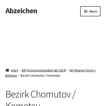
Abzeichen
Zur
Zum
Menü
Navigation
Inhalt
springen
springen
Startseite
Abzeichen
Kontakt
Start
04) Tschechoslowakei (ab 1919)
01) Region Čechy /
Böhmen
Bezirk Chomutov / Komotau
Bezirk Chomutov /
Komotau