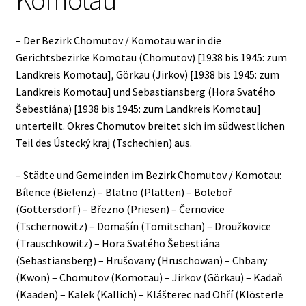
– Der Bezirk Chomutov / Komotau war in die
Gerichtsbezirke Komotau (Chomutov) [1938 bis 1945: zum
Landkreis Komotau], Görkau (Jirkov) [1938 bis 1945: zum
Landkreis Komotau] und Sebastiansberg (Hora Svatého
Šebestiána) [1938 bis 1945: zum Landkreis Komotau]
unterteilt. Okres Chomutov breitet sich im südwestlichen
Teil des Ústecký kraj (Tschechien) aus.
– Städte und Gemeinden im Bezirk Chomutov / Komotau:
Bílence (Bielenz) – Blatno (Platten) – Boleboř
(Göttersdorf) – Březno (Priesen) – Černovice
(Tschernowitz) – Domašín (Tomitschan) – Droužkovice
(Trauschkowitz) – Hora Svatého Šebestiána
(Sebastiansberg) – Hrušovany (Hruschowan) – Chbany
(Kwon) – Chomutov (Komotau) – Jirkov (Görkau) – Kadaň
(Kaaden) – Kalek (Kallich) – Klášterec nad Ohří (Klösterle