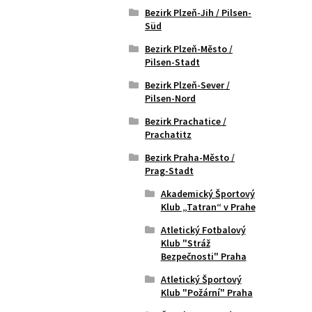
Bezirk Plzeň-Jih / Pilsen-
Süd
Bezirk Plzeň-Město /
Pilsen-Stadt
Bezirk Plzeň-Sever /
Pilsen-Nord
Bezirk Prachatice /
Prachatitz
Bezirk Praha-Město /
Prag-Stadt
Akademický Športový
Klub „Tatran“ v Prahe
Atletický Fotbalový
Klub "Stráž
Bezpečnosti" Praha
Atletický Športový
Klub "Požární" Praha