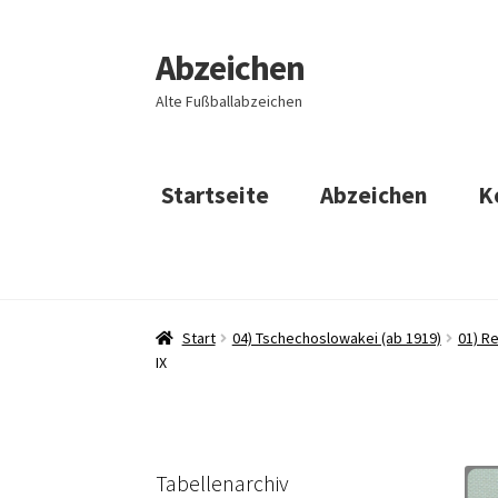
Abzeichen
Zur
Zum
Navigation
Inhalt
Alte Fußballabzeichen
springen
springen
Startseite
Abzeichen
K
Start
04) Tschechoslowakei (ab 1919)
01) R
IX
Tabellenarchiv