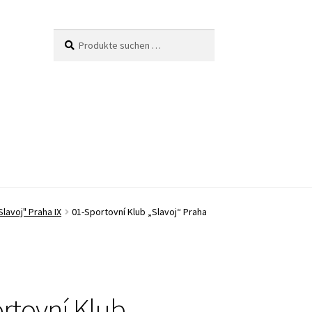
Suche
Suchen
nach:
Slavoj" Praha IX
01-Sportovní Klub „Slavoj“ Praha
rtovní Klub