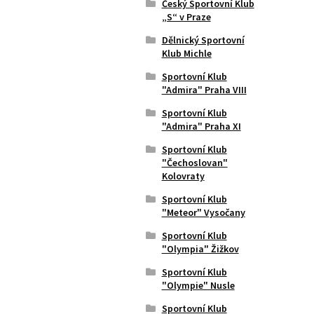
Český Sportovní Klub
„S“ v Praze
Dělnický Sportovní
Klub Michle
Sportovní Klub
"Admira" Praha VIII
Sportovní Klub
"Admira" Praha XI
Sportovní Klub
"Čechoslovan"
Kolovraty
Sportovní Klub
"Meteor" Vysočany
Sportovní Klub
"Olympia" Žižkov
Sportovní Klub
"Olympie" Nusle
Sportovní Klub