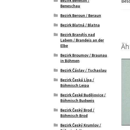
Bezirk Benešov /
Bes
Beneschau
Bezirk Beroun / Beraun
Bezirk Blatná / Blatna
Bezirk Brandýs nad
Labem / Brandeis an der
Äh
Elbe
Bezirk Broumov / Braunau
in Böhmen
Bezirk Čáslav / Tschaslau
Bezirk Česká Lípa /
Böhmisch Leipa
Bezirk České Budějovice /
Böhmisch Budweis
Bezirk Český Brod /
Böhmisch Brod
Bezirk Český Krumlov /