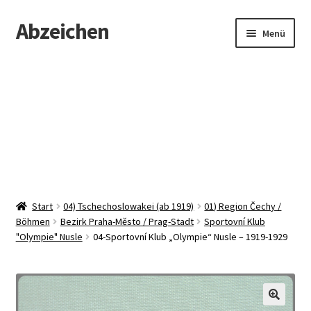
Abzeichen
Zur
Zum
Menü
Navigation
Inhalt
springen
springen
Startseite
Abzeichen
Kontakt
Start
04) Tschechoslowakei (ab 1919)
01) Region Čechy /
Böhmen
Bezirk Praha-Město / Prag-Stadt
Sportovní Klub
"Olympie" Nusle
04-Sportovní Klub „Olympie“ Nusle – 1919-1929