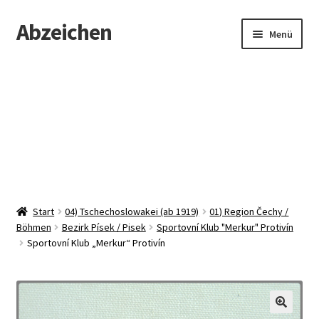
Abzeichen
Zur
Zum
Menü
Navigation
Inhalt
springen
springen
Startseite
Abzeichen
Kontakt
Start
04) Tschechoslowakei (ab 1919)
01) Region Čechy /
Böhmen
Bezirk Písek / Pisek
Sportovní Klub "Merkur" Protivín
Sportovní Klub „Merkur“ Protivín