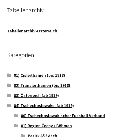
Tabellenarchiv
Tabellenarchiv-Österreich
Kategorien
01) Cisleithanien (bis 1918)
02) Transleithanien (bis 1918)
03) Österreich (ab 1919)
04) Tschechoslowakei (ab 1919)
00) Tschechoslowakischer Fussball Verband
01) Region Čechy / Böhmen
Bezirk Aš / Asch