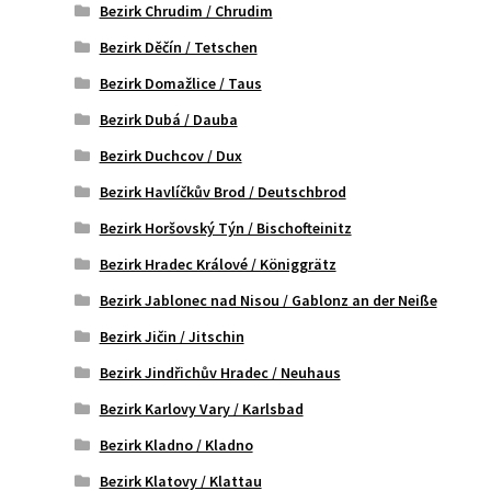
Bezirk Chrudim / Chrudim
Bezirk Děčín / Tetschen
Bezirk Domažlice / Taus
Bezirk Dubá / Dauba
Bezirk Duchcov / Dux
Bezirk Havlíčkův Brod / Deutschbrod
Bezirk Horšovský Týn / Bischofteinitz
Bezirk Hradec Králové / Königgrätz
Bezirk Jablonec nad Nisou / Gablonz an der Neiße
Bezirk Jičin / Jitschin
Bezirk Jindřichův Hradec / Neuhaus
Bezirk Karlovy Vary / Karlsbad
Bezirk Kladno / Kladno
Bezirk Klatovy / Klattau