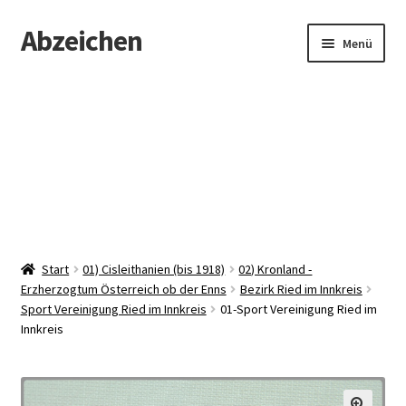
Abzeichen
Zur
Zum
Menü
Navigation
Inhalt
springen
springen
Startseite
Abzeichen
Kontakt
Start
01) Cisleithanien (bis 1918)
02) Kronland -
Erzherzogtum Österreich ob der Enns
Bezirk Ried im Innkreis
Sport Vereinigung Ried im Innkreis
01-Sport Vereinigung Ried im
Innkreis