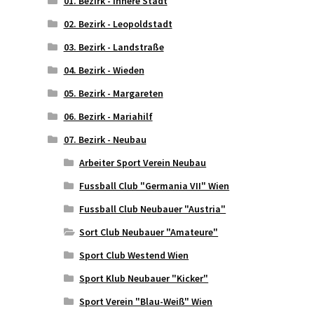
01. Bezirk - Innere Stadt
02. Bezirk - Leopoldstadt
03. Bezirk - Landstraße
04. Bezirk - Wieden
05. Bezirk - Margareten
06. Bezirk - Mariahilf
07. Bezirk - Neubau
Arbeiter Sport Verein Neubau
Fussball Club "Germania VII" Wien
Fussball Club Neubauer "Austria"
Sort Club Neubauer "Amateure"
Sport Club Westend Wien
Sport Klub Neubauer "Kicker"
Sport Verein "Blau-Weiß" Wien