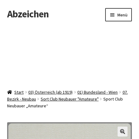
Abzeichen
Zur
Zum
Menü
Navigation
Inhalt
springen
springen
Startseite
Abzeichen
Kontakt
Start
03) Österreich (ab 1919)
01) Bundesland - Wien
07.
Bezirk - Neubau
Sort Club Neubauer "Amateure"
Sport Club
Neubauer „Amateure“