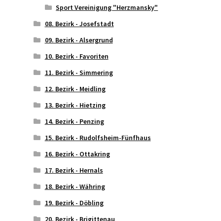
Sport Vereinigung "Herzmansky"
08. Bezirk - Josefstadt
09. Bezirk - Alsergrund
10. Bezirk - Favoriten
11. Bezirk - Simmering
12. Bezirk - Meidling
13. Bezirk - Hietzing
14. Bezirk - Penzing
15. Bezirk - Rudolfsheim-Fünfhaus
16. Bezirk - Ottakring
17. Bezirk - Hernals
18. Bezirk - Währing
19. Bezirk - Döbling
20. Bezirk - Brigittenau