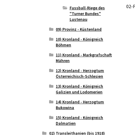
02-F
Fussball-Riege des
"Turner Bundes"
Lustenau
09) Provinz - Küstenland
10) Kronland - Königreich
Böhmen
11) Kronland - Markgrafschaft
Mähren
12) Kronland - Herzogtum
Österreichisch-Schlesien
13) Kronland - Königreich
Galizien und Lodomerien
14) Kronland - Herzogtum
Bukowina
15) Kronland - Königreich
Dalmatien
02) Transleithanien (bis 1918)