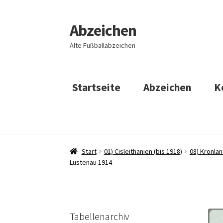
Abzeichen
Zur
Zum
Navigation
Inhalt
Alte Fußballabzeichen
springen
springen
Startseite
Abzeichen
K
Start
01) Cisleithanien (bis 1918)
08) Kronlan
Lustenau 1914
Tabellenarchiv