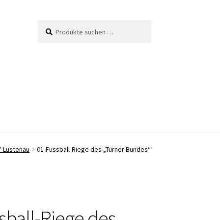
Suche
Suchen
nach:
" Lustenau
01-Fussball-Riege des „Turner Bundes“
sball-Riege des