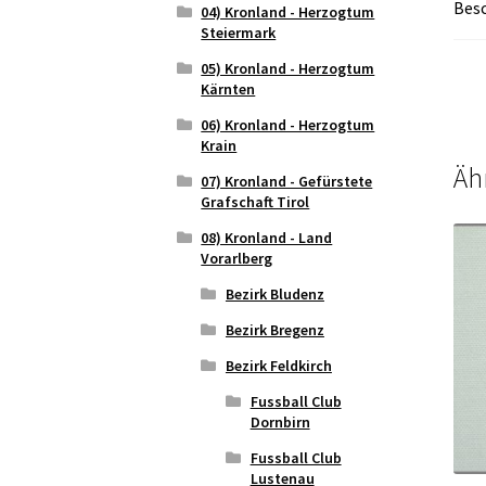
Bes
04) Kronland - Herzogtum
Steiermark
05) Kronland - Herzogtum
Kärnten
06) Kronland - Herzogtum
Krain
Äh
07) Kronland - Gefürstete
Grafschaft Tirol
08) Kronland - Land
Vorarlberg
Bezirk Bludenz
Bezirk Bregenz
Bezirk Feldkirch
Fussball Club
Dornbirn
Fussball Club
Lustenau