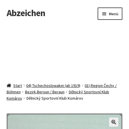
Abzeichen
Zur
Zum
Menü
Navigation
Inhalt
springen
springen
Startseite
Abzeichen
Kontakt
Start
04) Tschechoslowakei (ab 1919)
01) Region Čechy /
Böhmen
Bezirk Beroun / Beraun
Dělnický Sportovní Klub
Komárov
Dělnický Sportovní Klub Komárov