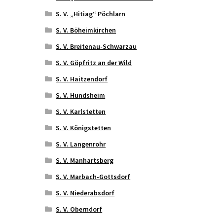
S. V. „Hitiag“ Pöchlarn
S. V. Böheimkirchen
S. V. Breitenau-Schwarzau
S. V. Göpfritz an der Wild
S. V. Haitzendorf
S. V. Hundsheim
S. V. Karlstetten
S. V. Königstetten
S. V. Langenrohr
S. V. Manhartsberg
S. V. Marbach-Gottsdorf
S. V. Niederabsdorf
S. V. Oberndorf