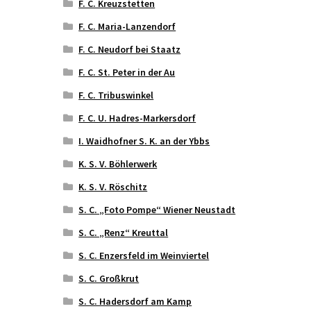
F. C. Kreuzstetten
F. C. Maria-Lanzendorf
F. C. Neudorf bei Staatz
F. C. St. Peter in der Au
F. C. Tribuswinkel
F. C. U. Hadres-Markersdorf
I. Waidhofner S. K. an der Ybbs
K. S. V. Böhlerwerk
K. S. V. Röschitz
S. C. „Foto Pompe“ Wiener Neustadt
S. C. „Renz“ Kreuttal
S. C. Enzersfeld im Weinviertel
S. C. Großkrut
S. C. Hadersdorf am Kamp