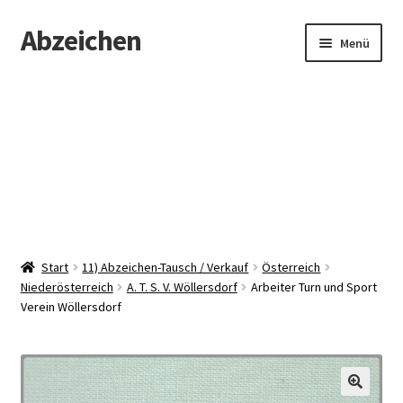
Abzeichen
Zur
Zum
Menü
Navigation
Inhalt
springen
springen
Startseite
Abzeichen
Kontakt
Start
11) Abzeichen-Tausch / Verkauf
Österreich
Niederösterreich
A. T. S. V. Wöllersdorf
Arbeiter Turn und Sport
Verein Wöllersdorf