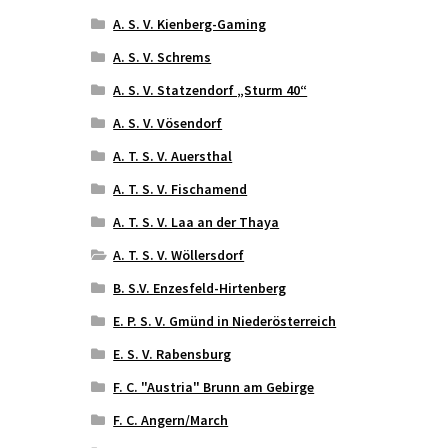
A. S. V. Kienberg-Gaming
A. S. V. Schrems
A. S. V. Statzendorf „Sturm 40“
A. S. V. Vösendorf
A. T. S. V. Auersthal
A. T. S. V. Fischamend
A. T. S. V. Laa an der Thaya
A. T. S. V. Wöllersdorf
B. S.V. Enzesfeld-Hirtenberg
E. P. S. V. Gmünd in Niederösterreich
E. S. V. Rabensburg
F. C. "Austria" Brunn am Gebirge
F. C. Angern/March