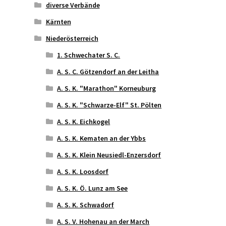
diverse Verbände
Kärnten
Niederösterreich
1. Schwechater S. C.
A. S. C. Götzendorf an der Leitha
A. S. K. "Marathon" Korneuburg
A. S. K. "Schwarze-Elf" St. Pölten
A. S. K. Eichkogel
A. S. K. Kematen an der Ybbs
A. S. K. Klein Neusiedl-Enzersdorf
A. S. K. Loosdorf
A. S. K. Ö. Lunz am See
A. S. K. Schwadorf
A. S. V. Hohenau an der March