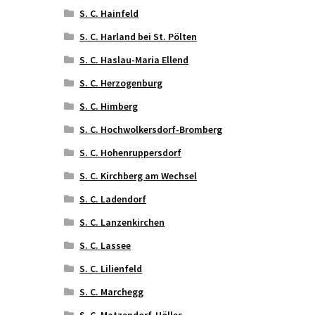
S. C. Hainfeld
S. C. Harland bei St. Pölten
S. C. Haslau-Maria Ellend
S. C. Herzogenburg
S. C. Himberg
S. C. Hochwolkersdorf-Bromberg
S. C. Hohenruppersdorf
S. C. Kirchberg am Wechsel
S. C. Ladendorf
S. C. Lanzenkirchen
S. C. Lassee
S. C. Lilienfeld
S. C. Marchegg
S. C. Matzendorf-Hölles