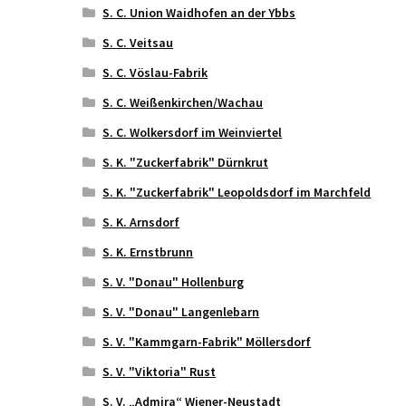
S. C. Union Waidhofen an der Ybbs
S. C. Veitsau
S. C. Vöslau-Fabrik
S. C. Weißenkirchen/Wachau
S. C. Wolkersdorf im Weinviertel
S. K. "Zuckerfabrik" Dürnkrut
S. K. "Zuckerfabrik" Leopoldsdorf im Marchfeld
S. K. Arnsdorf
S. K. Ernstbrunn
S. V. "Donau" Hollenburg
S. V. "Donau" Langenlebarn
S. V. "Kammgarn-Fabrik" Möllersdorf
S. V. "Viktoria" Rust
S. V. „Admira“ Wiener-Neustadt