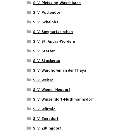
S. V. Pleissing-Waschbach
S. V. Pottendorf
S. V. Scheibbs
S. V. Sieghartskirchen
S. V. St. Andrä-Wördern
S. V. Stetten
S. V. Stockerau
S. V. Waidhofen an der Thaya
S. V. Weitra
S. V. Wiener-Neudorf
S. V. Winzendorf-Muthmannsdorf
S. V. Würmla
S. V. Ziersdorf
S. V. Zillingdorf