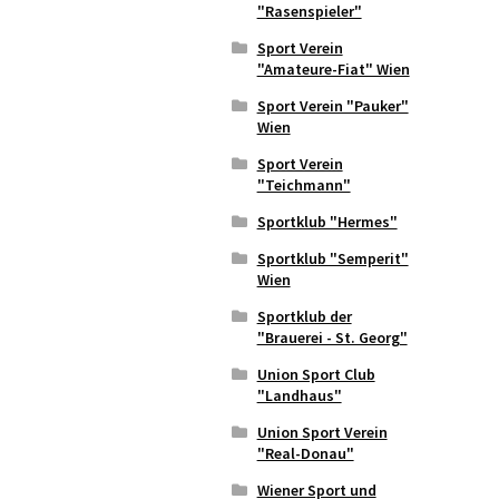
"Rasenspieler"
Sport Verein
"Amateure-Fiat" Wien
Sport Verein "Pauker"
Wien
Sport Verein
"Teichmann"
Sportklub "Hermes"
Sportklub "Semperit"
Wien
Sportklub der
"Brauerei - St. Georg"
Union Sport Club
"Landhaus"
Union Sport Verein
"Real-Donau"
Wiener Sport und