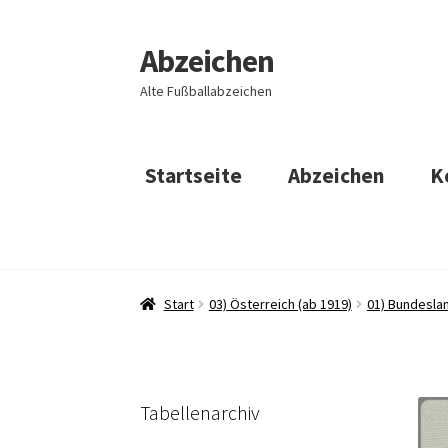
Abzeichen
Zur
Zum
Navigation
Inhalt
Alte Fußballabzeichen
springen
springen
Startseite
Abzeichen
K
Start
03) Österreich (ab 1919)
01) Bundeslan
Tabellenarchiv