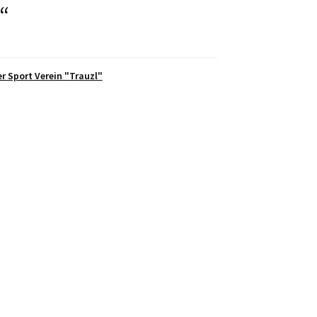
“
er Sport Verein "Trauzl"