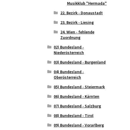
Musikklub "Hermada"
22. Bezirk - Donaustadt
23. Bezirk - Liesing
24. Wien - fehlende
Zuordnung
02) Bundesland -
Niederösterreich
03) Bundesland - Burgenland
04) Bundesland -
Oberösterreich
05) Bundesland - Steiermark
06) Bundesland - Kärnten
07) Bundesland - Salzburg
08) Bundesland - Tirol
09) Bundesland - Vorarlberg