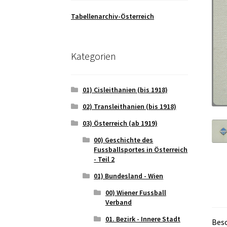
Tabellenarchiv-Österreich
Kategorien
01) Cisleithanien (bis 1918)
02) Transleithanien (bis 1918)
03) Österreich (ab 1919)
00) Geschichte des
Fussballsportes in Österreich
- Teil 2
01) Bundesland - Wien
00) Wiener Fussball
Verband
01. Bezirk - Innere Stadt
Bes