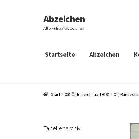
Abzeichen
Zur
Zum
Navigation
Inhalt
Alte Fußballabzeichen
springen
springen
Startseite
Abzeichen
K
Start
03) Österreich (ab 1919)
01) Bundeslan
Tabellenarchiv