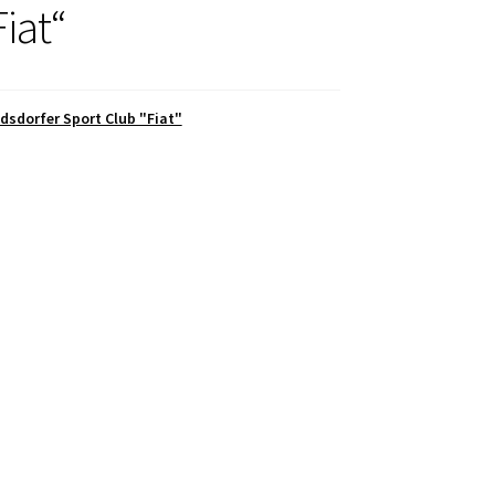
iat“
ridsdorfer Sport Club "Fiat"