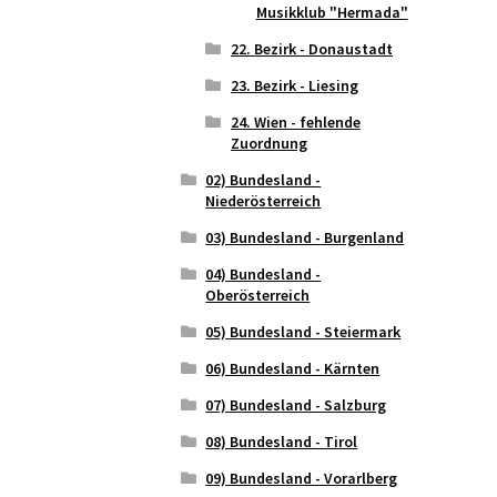
Musikklub "Hermada"
22. Bezirk - Donaustadt
23. Bezirk - Liesing
24. Wien - fehlende
Zuordnung
02) Bundesland -
Niederösterreich
03) Bundesland - Burgenland
04) Bundesland -
Oberösterreich
05) Bundesland - Steiermark
06) Bundesland - Kärnten
07) Bundesland - Salzburg
08) Bundesland - Tirol
09) Bundesland - Vorarlberg