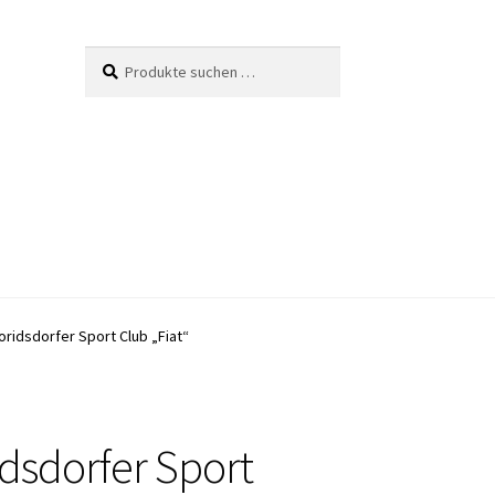
Suche
Suchen
nach:
loridsdorfer Sport Club „Fiat“
idsdorfer Sport