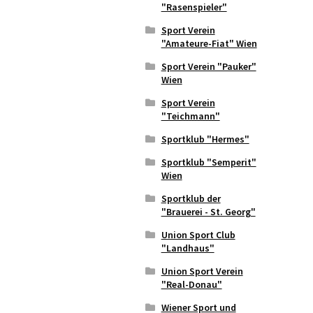
"Rasenspieler"
Sport Verein
"Amateure-Fiat" Wien
Sport Verein "Pauker"
Wien
Sport Verein
"Teichmann"
Sportklub "Hermes"
Sportklub "Semperit"
Wien
Sportklub der
"Brauerei - St. Georg"
Union Sport Club
"Landhaus"
Union Sport Verein
"Real-Donau"
Wiener Sport und