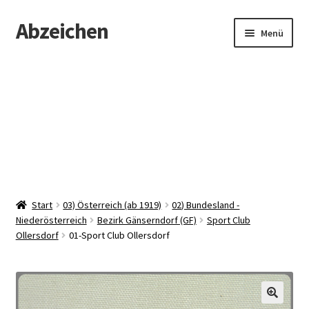
Abzeichen
Zur
Zum
Menü
Navigation
Inhalt
springen
springen
Startseite
Abzeichen
Kontakt
Start
03) Österreich (ab 1919)
02) Bundesland -
Niederösterreich
Bezirk Gänserndorf (GF)
Sport Club
Ollersdorf
01-Sport Club Ollersdorf