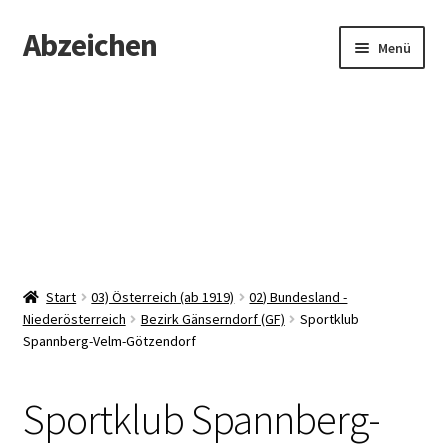
Abzeichen
Zur
Zum
Menü
Navigation
Inhalt
springen
springen
Startseite
Abzeichen
Kontakt
Start
03) Österreich (ab 1919)
02) Bundesland -
Niederösterreich
Bezirk Gänserndorf (GF)
Sportklub
Spannberg-Velm-Götzendorf
Sportklub Spannberg-