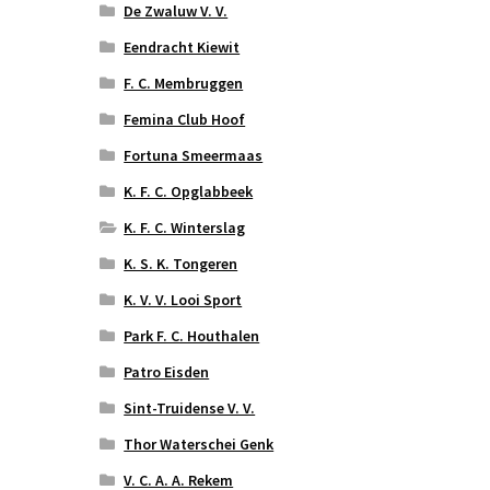
De Zwaluw V. V.
Eendracht Kiewit
F. C. Membruggen
Femina Club Hoof
Fortuna Smeermaas
K. F. C. Opglabbeek
K. F. C. Winterslag
K. S. K. Tongeren
K. V. V. Looi Sport
Park F. C. Houthalen
Patro Eisden
Sint-Truidense V. V.
Thor Waterschei Genk
V. C. A. A. Rekem