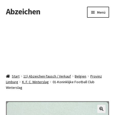
Abzeichen
Zur
Zum
Menü
Navigation
Inhalt
springen
springen
Startseite
Abzeichen
Kontakt
Start
11) Abzeichen-Tausch / Verkauf
Belgien
Provinz
Limburg
K. F. C. Winterslag
01-Koninklijke Football Club
Winterslag