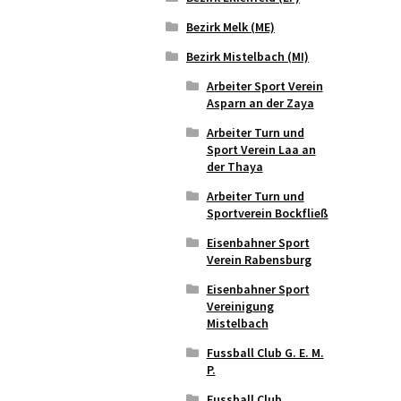
Bezirk Melk (ME)
Bezirk Mistelbach (MI)
Arbeiter Sport Verein
Asparn an der Zaya
Arbeiter Turn und
Sport Verein Laa an
der Thaya
Arbeiter Turn und
Sportverein Bockfließ
Eisenbahner Sport
Verein Rabensburg
Eisenbahner Sport
Vereinigung
Mistelbach
Fussball Club G. E. M.
P.
Fussball Club