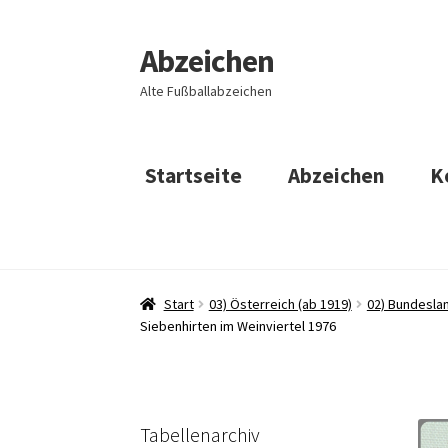
Abzeichen
Zur
Zum
Navigation
Inhalt
Alte Fußballabzeichen
springen
springen
Startseite
Abzeichen
K
Start
03) Österreich (ab 1919)
02) Bundeslan
Siebenhirten im Weinviertel 1976
Tabellenarchiv