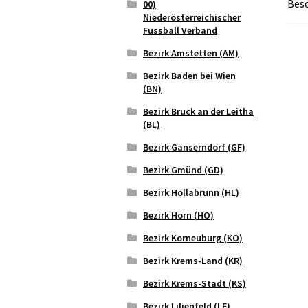
Bes
00)
Niederösterreichischer
Fussball Verband
Bezirk Amstetten (AM)
Bezirk Baden bei Wien
(BN)
Bezirk Bruck an der Leitha
(BL)
Bezirk Gänserndorf (GF)
Bezirk Gmünd (GD)
Bezirk Hollabrunn (HL)
Bezirk Horn (HO)
Bezirk Korneuburg (KO)
Bezirk Krems-Land (KR)
Bezirk Krems-Stadt (KS)
Bezirk Lilienfeld (LF)